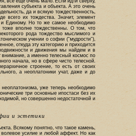
я, все еще очень мало. Если идти сверху,
авления субъекта и объекта. А это очень
дельность, да и всякую тождественность,
де всего их тождества. Значит, элемент
щ и Единому. Но то же самое необходимо
 тоже вполне тождественны. О том, что
екоторого рода тождество мыслимого и
оническом учении о софии ("мудрости"),
енное, откуда эту категорию и приходится
еподвижности и движения мы найдем и в
т внимание, а именно телесный космос по
ого начала, но в сфере чисто телесной.
ерархичное строение, то есть от своих
ьного, а неоплатоники учат, даже и до
в неоплатонизма, уже теперь необходимо
тонические три основные ипостаси без их
бходимой, но совершенно недостаточной и
офии и эстетики
кта. Всякому понятно, что такое камень,
ь, волевое усилие и любой аффект. Но как