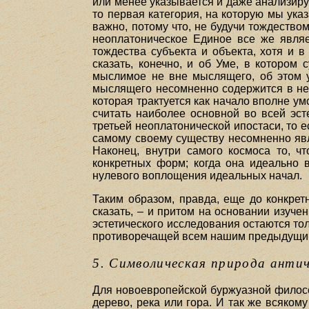
или менее указывается и даже анализируе
то первая категория, на которую мы ука
важно, потому что, не будучи тождество
неоплатоническое Единое все же являет
тождества субъекта и объекта, хотя и 
сказать, конечно, и об Уме, в которо
мыслимое не вне мыслящего, об этом 
мыслящего несомненно содержится в нео
которая трактуется как начало вполне ум
считать наиболее основной во всей эс
третьей неоплатонической ипостаси, то 
самому своему существу несомненно явл
Наконец, внутри самого космоса то, ч
конкретных форм; когда она идеально 
нулевого воплощения идеальных начал.
Таким образом, правда, еще до конкрет
сказать, – и притом на основании изуче
эстетического исследования остаются то
противоречащей всем нашим предыдущим 
5. Символическая природа анти
Для новоевропейской буржуазной философ
дерево, река или гора. И так же всякому