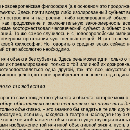
вся новоевропейская философия (а в основном это продолжа
бъекта.
Здесь почти всегда либо изолированный субъект вл
е построения и настроения, либо изолированный объект 
ь как продолжение и заключительную закономерность все
лизме восторжествовал человеческий субъект, а объект ок
ваний. То же самое случилось и с новоевропейским эмпири
ономерном протекании чувственных вещей. И вот совсем
ковой философии. Но говорить о средних веках сейчас не
ный отчет абсолютно необходимо.
а или объекта без субъекта. Здесь речь может идти только о
ом их превалировании, только о той или иной их дозировке
отивопоставляться одна другой, так что все искусство
тивного целого, которое приобретает в основе всегда одина
анного тождества
просто само тождество субъекта и объекта, которое можно 
ообще обязательно возникает только на почве тожде
 только объективно, – это значило бы впадать в те или дру
казуемо, если мы, находясь в театре и наблюдая игру акте
е вовсе не изображается объективно существующая жизнь в
нами изображение той или иной объективной жизни, пусть 