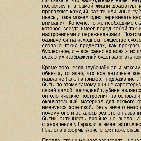
Но сказать, что наблюдаемая нами теат
поскольку и в самой жизни драматург 
проявляют каждый раз те или иные субъ
пьесы, тоже можем одно переживать весь
внимания. Конечно, то же необходимо ск
которое всегда имеет перед собой так 
настроениями и переживаниями. Поэтому
базируется на исходном тождестве субъе
слова о таких предметах, как прекрасн
бурлескное, и – все равно во всех этих 
всех этих изображений будет залегать тож
Кроме того, если глубочайшая и максим
объекта, то ясно, что все античные ко
название (как, например, "подражание", 
быть, по этому самому они не характериз
своей самой последней глубине является
онтологические построения на основани
окончательный материал для всякого ф
именуется эстетикой. Ведь ничего неэс
почему оно и осталось без этого названи
бытии античность вообще не знала. И
становление у Гераклита имеет эстетичес
Платона и формы Аристотеля тоже оказыв
Правда, это не мешает расчленять и ана