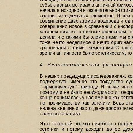
субъективных мотивах в античной филосо
начала в исходной и окончательной стих
состоит из отдельных элементов. И тем 
соединение двух атомов водорода и одн
совершенно новое в сравнении с кислор
котором говорят античные философы, то
делили и с какими бы элементами мы ег
тоже нечто неделимое и нечто оригинал
сравнивали с этими элементами. С нашей
зрения античности было эстетическим, то 
4. Неоплатоническая философия
В наших предыдущих исследованиях, кот
подчеркнуть именно это тождество су
"гармоническую" природу. И везде явн
поэтому и не было необходимости говори
конца понималась у нас именно как эсте
по преимуществу как эстетику. Ведь э
явлена внешне и часто даже просто теле
сложного анализа.
Этот сложный анализ неизбежно потреб
эстетики и потому доходит до ее дух