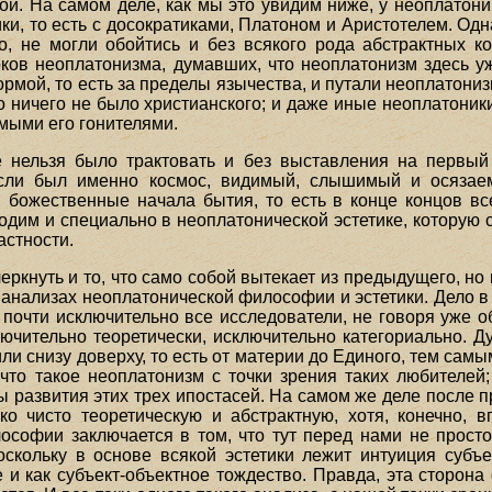
ой. На самом деле, как мы это увидим ниже, у неоплатони
ки, то есть с досократиками, Платоном и Аристотелем. Од
, не могли обойтись и без всякого рода абстрактных к
ков неоплатонизма, думавших, что неоплатонизм здесь 
рмой, то есть за пределы язычества, и путали неоплатони
о ничего не было христианского; и даже иные неоплатоник
мыми его гонителями.
 нельзя было трактовать и без выставления на первый 
сли был именно космос, видимый, слышимый и осязае
божественные начала бытия, то есть в конце концов все
одим и специально в неоплатонической эстетике, которую 
астности.
еркнуть и то, что само собой вытекает из предыдущего, н
 анализах неоплатонической философии и эстетики. Дело в
почти исключительно все исследователи, не говоря уже о
ючительно теоретически, исключительно категориально. Д
, или снизу доверху, то есть от материи до Единого, тем с
что такое неоплатонизм с точки зрения таких любителей;
ы развития этих трех ипостасей. На самом же деле после
ко чисто теоретическую и абстрактную, хотя, конечно,
ософии заключается в том, что тут перед нами не просто
оскольку в основе всякой эстетики лежит интуиция субъек
 и как субъект-объектное тождество. Правда, эта сторон