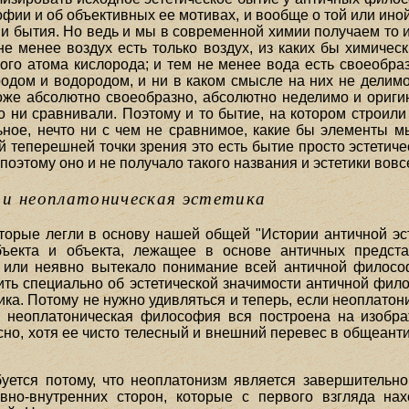
фии и об объективных ее мотивах, и вообще о той или иной
ии бытия. Но ведь и мы в современной химии получаем то 
не менее воздух есть только воздух, из каких бы химическ
ого атома кислорода; и тем не менее вода есть своеобраз
одом и водородом, и ни в каком смысле на них не делимое
же абсолютно своеобразно, абсолютно неделимо и ориги
о ни сравнивали. Поэтому и то бытие, на котором строил
ьное, нечто ни с чем не сравнимое, какие бы элементы м
 теперешней точки зрения это есть бытие просто эстетичес
поэтому оно и не получало такого названия и эстетики вовс
 и неоплатоническая эстетика
орые легли в основу нашей общей "Истории античной эст
бъекта и объекта, лежащее в основе античных предст
о или неявно вытекало понимание всей античной философ
ть специально об эстетической значимости античной фило
тика. Потому не нужно удивляться и теперь, если неоплат
та неоплатоническая философия вся построена на изобра
сно, хотя ее чисто телесный и внешний перевес в общеанти
уется потому, что неоплатонизм является завершительно
овно-внутренних сторон, которые с первого взгляда на