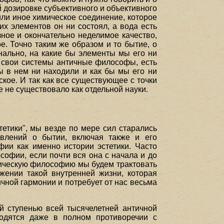
 дозировке субъективного и объективного
или иное химическое соединение, которое
их элементов он ни состоял, а вода есть
ное и окончательно неделимое качество,
. Точно таким же образом и то бытие, о
нально, на какие бы элементы мы его ни
и свои системы античные философы, есть
ы в нем ни находили и как бы мы его ни
кое. И так как все существующее с точки
е не существовало как отдельной науки.
етики", мы везде по мере сил старались
авлений о бытии, включая также и его
ии как именно истории эстетики. Часто
софии, если почти вся она с начала и до
оническую философию мы будем трактовать
жении такой внутренней жизни, которая
чной гармонии и потребует от нас весьма
й ступенью всей тысячелетней античной
ходятся даже в полном противоречии с