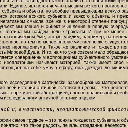
тся. И все-таки одного такого анализа, с нашей точки зрени
зали, Единое, является чем-то высшим всякого противопост
м субъекта и объекта, но вообще превышающим всякую раз
ся истоком всякого субъекта и всякого объекта, и преж
в негативном смысле, все же в некоторой степени прису
м субъект мышления и объект мышления в первую очередь
у Плотина мы найдем целые трактаты. И тем не менее н
платоническом Уме, что мы увидим, например, на неоплат
ственное, но тем не менее вполне умственно же осуществл
тетике неоплатонизма. Такое же различие и тождество н
есть Мировой Душе. И то, на что уже совсем мало обращаю
яется совершенным воплощением субъективного умственн
то неоплатоники называют материей, также имеет свое и
воплощает на себе умную сферу, она доходит до минимал
ного исследования хаотически разнообразных материало
ния всей истории античной эстетики в целом, – что неопла
лько теоретической абстракцией, вполне правильной и нео
исследованиям античной эстетики в целом.
чной и, в частности, неоплатонической филос
ии самое трудное – это понять тождество субъекта и объе
 понятно, что такое радость, печаль, страдание, веселост