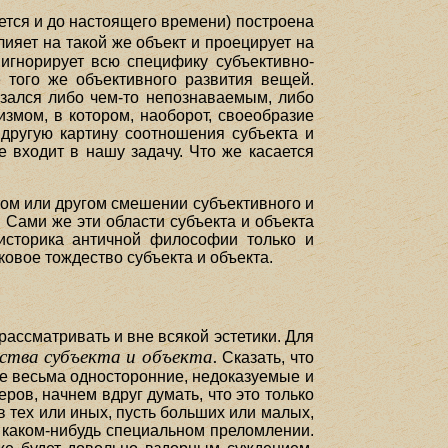
ется и до настоящего времени) построена
ияет на такой же объект и проецирует на
игнорирует всю специфику субъективно-
 того же объективного развития вещей.
азался либо чем-то непознаваемым, либо
змом, в котором, наоборот, своеобразие
 другую картину соотношения субъекта и
 входит в нашу задачу. Что же касается
 том или другом смешении субъективного и
. Сами же эти области субъекта и объекта
 историка античной философии только и
ковое тождество субъекта и объекта.
рассматривать и вне всякой эстетики. Для
ства субъекта и объекта.
Сказать, что
гие весьма односторонние, недоказуемые и
ров, начнем вдруг думать, что это только
 тех или иных, пусть больших или малых,
в каком-нибудь специальном преломлении.