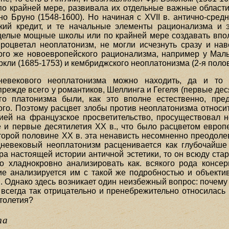
по крайней мере, развивала их отдельные важные области.
о Бруно (1548-1600). Но начиная с XVII в. антично-сред
кий кредит, и те начальные элементы рационализма и э
 целые мощные школы или по крайней мере создавать впо
процветал неоплатонизм, не могли исчезнуть сразу и на
ого же новоевропейского рационализма, например у Мал
ркли (1685-1753) и кембриджского неоплатонизма (2-я полови
невекового неоплатонизма можно находить, да и то
прежде всего у романтиков, Шеллинга и Гегеля (первые дес
о платонизма были, как это вполне естественно, пре
ого. Поэтому расцвет злобы против неоплатонизма относится
ей на французское просветительство, просуществовал не
е и первые десятилетия XX в., что было расцветом европе
торой половине XX в. эта ненависть несомненно преодоле
дневековый неоплатонизм расценивается как глубочайш
а настоящей истории античной эстетики, то он всюду стар
о хладнокровно анализировать как. всякого рода консер
ие анализируется им с такой же подробностью и объекти
. Однако здесь возникает один неизбежный вопрос: почему
 всегда так отрицательно и пренебрежительно относилась
толетия?
та