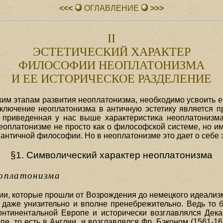
<<<
ОГЛАВЛЕHИЕ
>>>
II
ЭСТЕТИЧЕСКИЙ ХАРАКТЕР
ФИЛОСОФИИ НЕОПЛАТОНИЗМА
И ЕЕ ИСТОРИЧЕСКОЕ РАЗДЕЛЕНИЕ
ким этапам развития неоплатонизма, необходимо усвоить 
включение неоплатонизма в античную эстетику является 
я приведенная у нас выше характеристика неоплатонизма
еоплатонизме не просто как о философской системе, но им
 античной философии. Но в неоплатонизме это дает о себе 
§1. Символический характер неоплатонизма
еоплатонизма
ии, которые прошли от Возрождения до немецкого идеализ
о даже унизительно и вполне пренебрежительно. Ведь то
нтинентальной Европе и исторически возглавлялся Дека
пе, то есть в Англии, и возглавлялся Фр. Бэконом (1561-