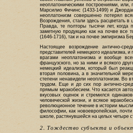
неоплатоническими построениями, или, 
Марсилио Фичинс (1433-1499) и Джордан
неоплатонизм совершенно потерял вся
Возрождения, стали здесь расцветать в
Правда, те полторы тысячи лет, когда 
заметную продукцию как на почве все т
(1646-1716), так и на почве эмпиризма Бе
Настоящее возрождение антично-сред
представителей немецкого идеализма, и 
врагами неоплатонизма и вообще всег
французского, но за ними и всякого друг
немецкий идеализм, который был реакци
вторая половина, а в значительной мер
степени ненавидели неоплатонизм. Во в
трудом. Еще и до сих пор антично-сре
прямым мракобесием. Что касается автор
вкусовых оценок и стремился одинаков
человеческой жизни, и всякое мракобес
революционное течение в истории мысли
философии, как новоевропейская, почти
школе, растянувшейся на целых четыре с
2. Тождество субъекта и объек