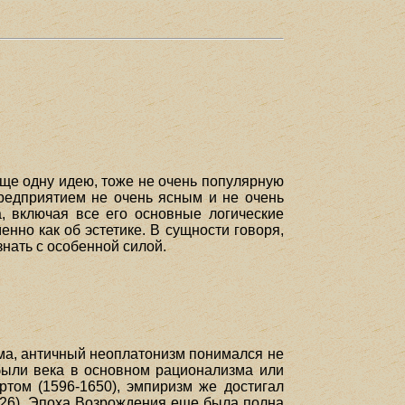
еще одну идею, тоже не очень популярную
предприятием не очень ясным и не очень
, включая все его основные логические
енно как об эстетике. В сущности говоря,
знать с особенной силой.
ма, античный неоплатонизм понимался не
 были века в основном рационализма или
ртом (1596-1650), эмпиризм же достигал
1626). Эпоха Возрождения еще была полна