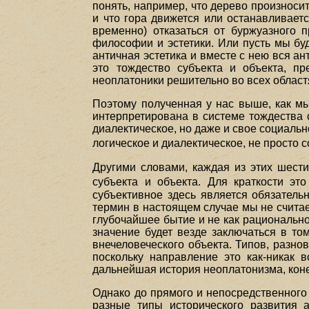
понять, например, что дерево произносит
и что гора движется или останавливает
временно) отказаться от буржуазного 
философии и эстетики. Или пусть мы бу
античная эстетика и вместе с нею вся а
это тождество субъекта и объекта, п
неоплатоники решительно во всех област
Поэтому полученная у нас выше, как мы
интерпретирована в системе тождества с
диалектическое, но даже и свое социальн
логическое и диалектическое, не просто 
Другими словами, каждая из этих шести
субъекта и объекта. Для краткости э
субъективное здесь является обязатель
термин в настоящем случае мы не считае
глубочайшее бытие и не как рациональное
значение будет везде заключаться в том
внечеловеческого объекта. Типов, разн
поскольку направление это как-никак 
дальнейшая история неоплатонизма, конеч
Однако до прямого и непосредственного
разные типы исторического развития 