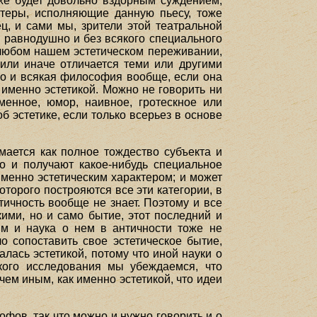
оже будет довольно вздорным суждением,
ктеры, исполняющие данную пьесу, тоже
ц, и сами мы, зрители этой театральной
о равнодушно и без всякого специального
о любом нашем эстетическом переживании,
 или иначе отличается теми или другими
но и всякая философия вообще, если она
 именно эстетикой. Можно не говорить ни
зменное, юмор, наивное, гротескное или
б эстетике, если только всерьез в основе
мается как полное тождество субъекта и
то и получают какое-нибудь специальное
 именно эстетическим характером; и может
оторого построяются все эти категории, в
тичность вообще не знает. Поэтому и все
ими, но и само бытие, этот последний и
им и наука о нем в античности тоже не
о сопоставить свое эстетическое бытие,
алась эстетикой, потому что иной науки о
кого исследования мы убеждаемся, что
чем иным, как именно эстетикой, что идеи
фов, так что можно и нужно говорить и о