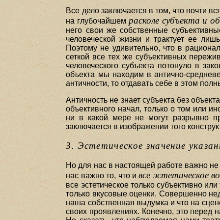
Все дело заключается в том, что почти 
расколе субъекта и о
на глубочайшем
него свои же собственные субъективны
человеческой жизни и трактует ее лиш
Поэтому не удивительно, что в рациона
сеткой все тех же субъективных пережи
человеческого субъекта потонуло в зак
объекта мы находим в антично-средневе
античности, то отдавать себе в этом пол
Античность не знает субъекта без объект
объективного начал, только о том или ин
ни в какой мере не могут разрывно пр
заключается в изображении того конструк
3. Эстетическое значение указ
Но для нас в настоящей работе важно не 
все эстетическое в
нас важно то, что и
все эстетическое только субъективно или
только вкусовые оценки. Совершенно недо
наша собственная выдумка и что на сцен
своих проявлениях. Конечно, это перед 