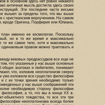
ков в основном здесь нет ровно никакого
нако античная мысль достигла здесь своих
онструкций. Эти последние часто весьма
уже вышел за пределы того, что мы выше
зм с христианским вероучением. На самом
и, вроде Оригена, Порфирия или Юлиана,
план именно ее космологии. Поскольку
мый, но в то же время и максимально
 то же самое тело, хотя и максимально
с одинаковым правом можно трактовать и
о ввиду вековых предрассудков все еще не
 том, что указанные у нас выше основные
б общих знатоках и любителях, понимают
умают, что, изложив неоплатонизм сверху
амым уже изложили все существо философии
 и с их точки зрения необходимо только
 приведенных у нас выше соображений эти
 вполне необходимую сторону философии
 философия, а то, что мы в конце XX в.
т-объектного тождества, то все эти три
а философии неоплатонизма всегда более