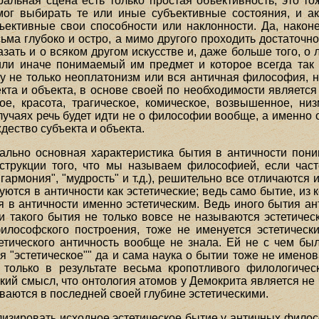
ральная сцена есть только простая объективность, это т
мог выбирать те или иные субъективные состояния, и а
ективные свои способности или наклонности. Да, наконе
ма глубоко и остро, а мимо другого проходить достаточн
азать и о всяком другом искусстве и, даже больше того, 
или иначе понимаемый им предмет и которое всегда так
 не только неоплатонизм или вся античная философия, 
кта и объекта, в основе своей по необходимости является
ое, красота, трагическое, комическое, возвышенное, ни
случаях речь будет идти не о философии вообще, а именно о
дество субъекта и объекта.
ально основная характеристика бытия в античности пони
нструкции того, что мы называем философией, если час
"гармония", "мудрость" и т.д.), решительно все отличаются
уются в античности как эстетические; ведь само бытие, из к
 в античности именно эстетическим. Ведь иного бытия ан
и такого бытия не только вовсе не называются эстетическ
илософского построения, тоже не именуется эстетическ
тетического античность вообще не знала. Ей не с чем был
я "эстетическое"" да и сама наука о бытии тоже не именов
 только в результате весьма кропотливого филологичес
кий смысл, что онтология атомов у Демокрита является не 
аются в последней своей глубине эстетическими.
лизировать исходное эстетическое бытие у античных филосо