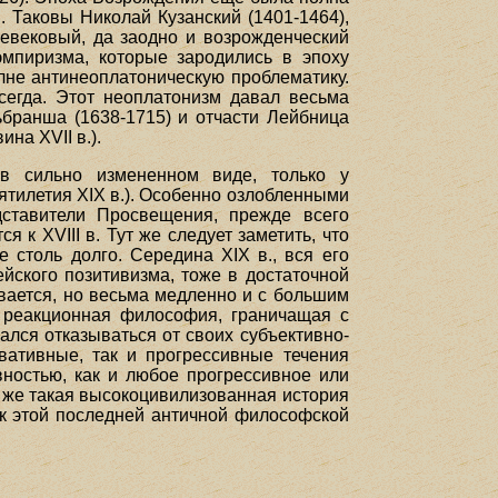
 Таковы Николай Кузанский (1401-1464),
невековый, да заодно и возрожденческий
мпиризма, которые зародились в эпоху
лне антинеоплатоническую проблематику.
всегда. Этот неоплатонизм давал весьма
ьбранша (1638-1715) и отчасти Лейбница
на XVII в.).
 в сильно измененном виде, только у
ятилетия XIX в.). Особенно озлобленными
дставители Просвещения, прежде всего
 к XVIII в. Тут же следует заметить, что
 столь долго. Середина XIX в., вся его
йского позитивизма, тоже в достаточной
вается, но весьма медленно и с большим
е реакционная философия, граничащая с
ался отказываться от своих субъективно-
вативные, так и прогрессивные течения
вностью, как и любое прогрессивное или
 же такая высокоцивилизованная история
 к этой последней античной философской