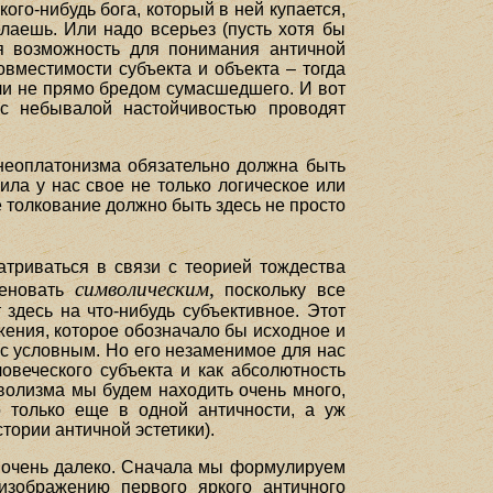
ого-нибудь бога, который в ней купается,
лаешь. Или надо всерьез (пусть хотя бы
ся возможность для понимания античной
вместимости субъекта и объекта – тогда
сли не прямо бредом сумасшедшего. И вот
 с небывалой настойчивостью проводят
 неоплатонизма обязательно должна быть
ила у нас свое не только логическое или
е толкование должно быть здесь не просто
атриваться в связи с теорией тождества
символическим,
меновать
поскольку все
здесь на что-нибудь субъективное. Этот
жения, которое обозначало бы исходное и
нас условным. Но его незаменимое для нас
ловеческого субъекта и как абсолютность
волизма мы будем находить очень много,
о только еще в одной античности, а уж
тории античной эстетики).
е очень далеко. Сначала мы формулируем
изображению первого яркого античного