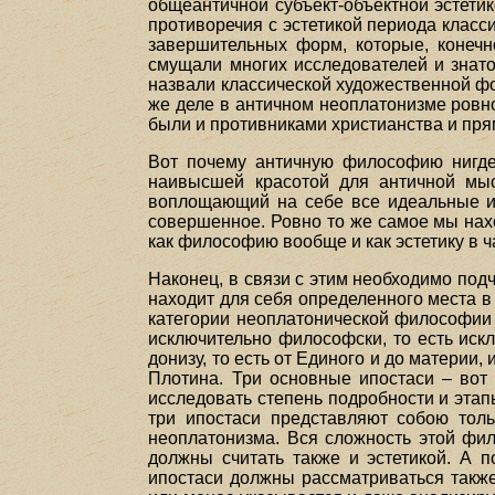
общеантичной субъект-объектной эстетик
противоречия с эстетикой периода класси
завершительных форм, которые, конечно
смущали многих исследователей и знато
назвали классической художественной фо
же деле в античном неоплатонизме ровн
были и противниками христианства и пря
Вот почему античную философию нигде
наивысшей красотой для античной мы
воплощающий на себе все идеальные и 
совершенное. Ровно то же самое мы нах
как философию вообще и как эстетику в ч
Наконец, в связи с этим необходимо подч
находит для себя определенного места в
категории неоплатонической философии 
исключительно философски, то есть искл
донизу, то есть от Единого и до материи
Плотина. Три основные ипостаси – вот 
исследовать степень подробности и этап
три ипостаси представляют собою толь
неоплатонизма. Вся сложность этой фил
должны считать также и эстетикой. А п
ипостаси должны рассматриваться также