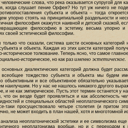
 человеческие слова, что река оказывается супругой для как
ся, когда слушает пение Орфея? Но тут уж ничего не поде
противопоставления субъекта и объекта – тогда откроет
дем упорно стоять на принципиальной раздельности и несо
нтичная философия окажутся наивной и детской сказкой, е
ревращающее философию в эстетику, весьма упорно и
ях своей эстетической философии.
 только что сказали, система шести основных категорий
убъекта и объекта. Каждая из этих шести категорий получ
о-историческое толкование. Теперь ясно, что самое главно
именно эстетическое.
социально-историческое, но как раз
 основных диалектических категорий должна будет рассм
то всеобщее тождество субъекта и объекта мы будем и
но объективным и все объективное обязательно указывает 
м наилучшим. Но у нас не нашлось никакого другого выра
, и не как эмпирическое. Пусть этот термин останется у 
, что он везде будет проявляться и как абсолютность че
овидностей и специальных областей неоплатонического сим
все-таки просуществовало четыре столетия (и притом эт
но, не может входить в план нашей, хотя и многотомной ис
 анализа неоплатонической эстетики и ее символизма ещ
античного неоплатонизма вообще, но и с переходом к 