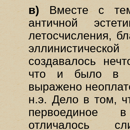
в)
Вместе с тем
античной эсте
летосчисления, бл
эллинистическо
создавалось нечт
что и было в о
выражено неоплато
н.э. Дело в том, 
первоединое 
отличалось сл