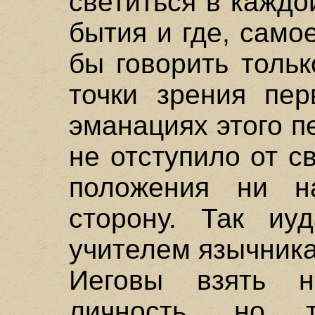
светиться в кажд
бытия и где, сам
бы говорить толь
точки зрения пер
эманациях этого п
не отступило от с
положения ни н
сторону. Так иу
учителем язычника
Иеговы взять н
личность, но т