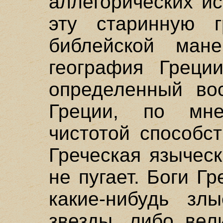
аллегорических и
эту старинную г
библейской ман
география Греци
определенный вос
Греции, по мн
чистотой способс
Греческая язычес
не пугает. Боги Г
какие-нибудь зл
звезды, либо вел