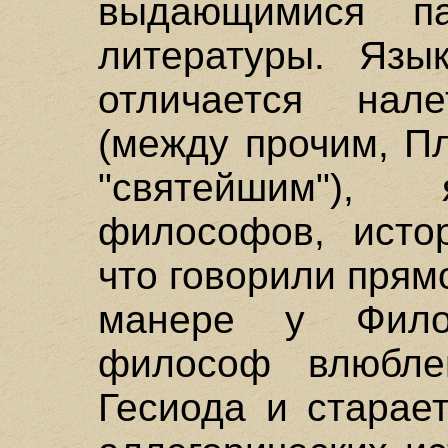
выдающимися па
литературы. Язы
отличается нал
(между прочим, П
"святейшим"), 
философов, истор
что говорили прям
манере у Фило
философ влюбл
Гесиода и старае