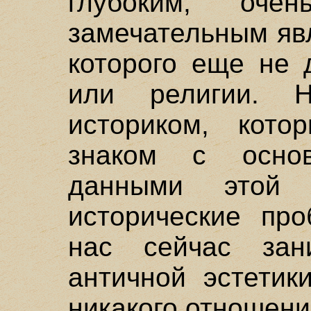
глубоким, оче
замечательным яв
которого еще не 
или религии.
историком, кот
знаком с основ
данными этой 
исторические пр
нас сейчас зан
античной эстетик
никакого отношени