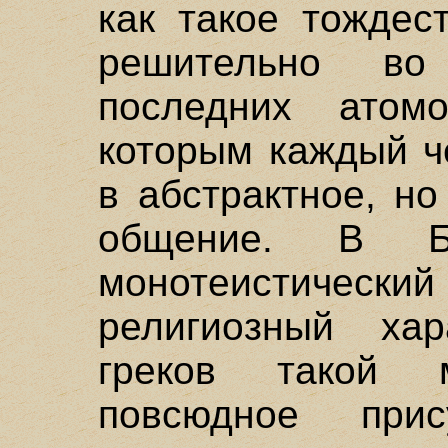
как такое тождес
решительно в
последних атом
которым каждый ч
в абстрактное, н
общение. В Б
монотеистичес
религиозный хар
греков такой 
повсюдное прис