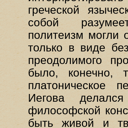
греческой языче
собой разуме
политеизм могли 
только в виде бе
преодолимого пр
было, конечно, т
платоническое п
Иегова делался
философской конс
быть живой и тв