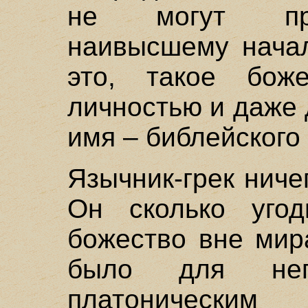
не могут при
наивысшему начал
это, такое бож
личностью и даже
имя – библейского
Язычник-грек ничег
Он сколько угод
божество вне мир
было для нег
платонически