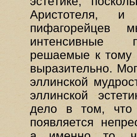
эстетике, поскол
Аристотеля, 
пифагорейцев 
интенсивные п
решаемые к тому 
выразительно. Мог
эллинской мудрос
эллинской эстети
дело в том, что
появляется непре
а именно то, ч