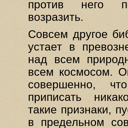
против него п
возразить.
Совсем другое би
устает в превозн
над всем природ
всем космосом. О
совершенно, ч
приписать никак
такие признаки, п
в предельном сов