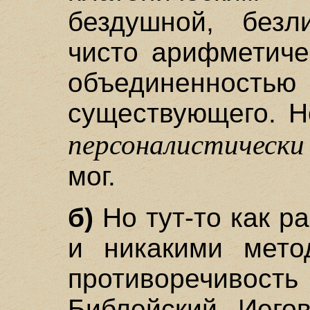
бездушной, безл
чисто арифметиче
объединеннос
существующего. Н
персоналистически
мог.
б)
Но тут-то как р
и никакими мето
противоречивость
Библейский Иего