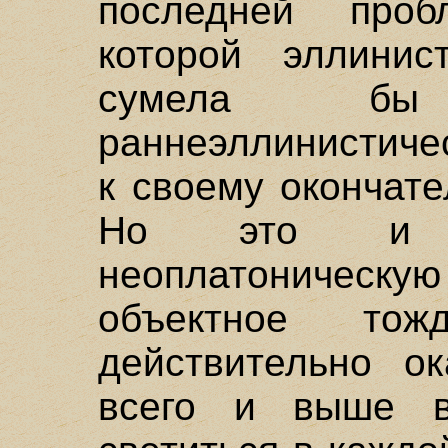
последней про
которой эллинис
сумела б
раннеэллинистиче
к своему окончат
Но это и з
неоплатоническую 
объектное тожд
действительно о
всего и выше в