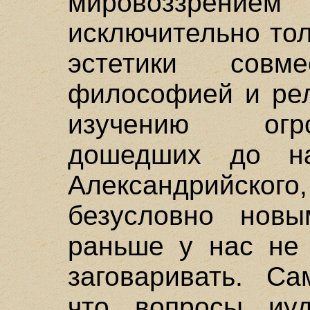
мировоззрени
исключительно тол
эстетики совм
философией и рел
изучению огр
дошедших до на
Александрийског
безусловно нов
раньше у нас не 
заговаривать. Са
что вопросы иу