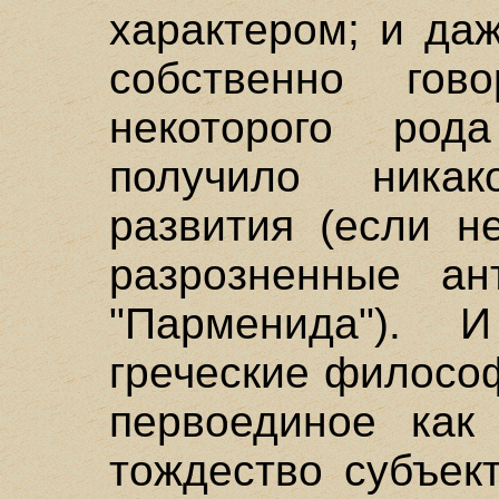
характером; и да
собственно гов
некоторого ро
получило никако
развития (если н
разрозненные ант
"Парменида").
греческие филосо
первоединое как
тождество субъек