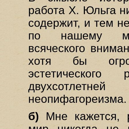
работа X. Юльга н
содержит, и тем н
по нашему мн
всяческого внима
хотя бы огро
эстетического
двухсотлетней
неопифагореизма.
б)
Мне кажется, р
мир никогда не 