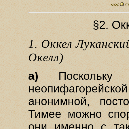
<<<
О
§2. Ок
1. Оккел Лукански
Окелл)
а)
Поскольку з
неопифагорейской
анонимной, пост
Тимее можно спор
они именно с та