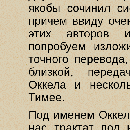
якобы сочинил си
причем ввиду оче
этих авторов 
попробуем излож
точного перевода
близкой, переда
Оккела и нескол
Тимее.
Под именем Оккел
нас трактат под 