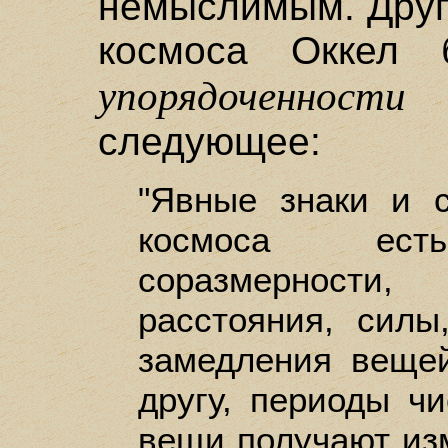
немыслимым. Друг
космоса Оккел 
упорядоченности 
следующее:
"Явные знаки и с
космоса есть
соразмерности,
расстояния, силы
замедления веще
другу, периоды ч
вещи получают из