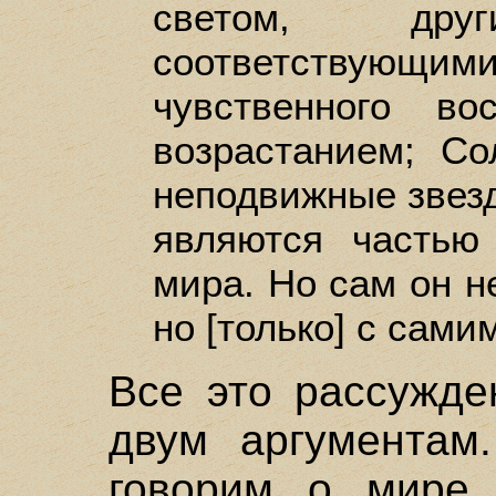
светом, др
соответству
чувственного во
возрастанием; Со
неподвижные звезды
являются частью
мира. Но сам он н
но [только] с самим
Все это рассужде
двум аргументам
говорим о мире,