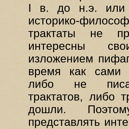
I в. до н.э. или
историко-филосо
трактаты не пр
интересны сво
изложением пифаг
время как сами 
либо не писал
трактатов, либо 
дошли. Поэт
представлять инт