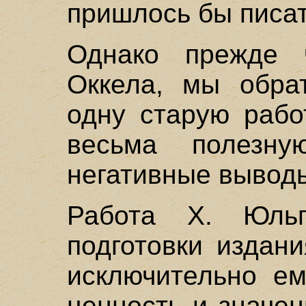
пришлось бы писат
Однако прежде ч
Оккела, мы обра
одну старую рабо
весьма полезн
негативные вывод
Работа X. Юль
подготовки издан
исключительно ем
ценность и значе