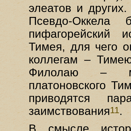
элеатов и других
Псевдо-Оккела б
пифагорейский ис
Тимея, для чего 
коллегам – Тимею
Филолаю – м
платоновского Ти
приводятся па
заимствования
.
11
В смысле истор