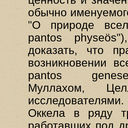
обычно именуемог
"О природе вселе
pantos physeös"
доказать, что пр
возникновении все
pantos genese
Муллахом, Це
исследователям
Оккела в ряду т
работавших под д