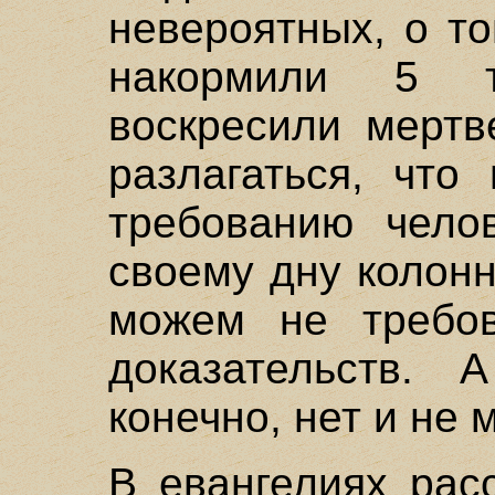
невероятных, о т
накормили 5 т
воскресили мертв
разлагаться, что
требованию чело
своему дну колон
можем не требов
доказательств. А
конечно, нет и не 
В евангелиях расс