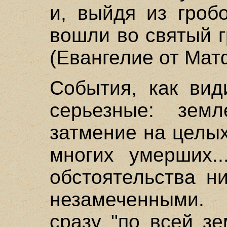
и, выйдя из гроб
вошли во святый г
(Евангелие от Матфе
События, как вид
серьезные: земл
затмение на целых
многих умерших..
обстоятельства н
незамеченными. 
сразу "по всей з