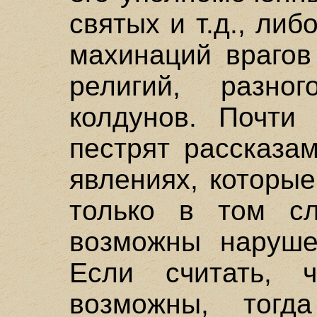
святых и т.д., либ
махинаций врагов
религий, разн
колдунов. Почти 
пестрят рассказа
явлениях, которы
только в том с
возможны наруше
Если считать, 
возможны, тог