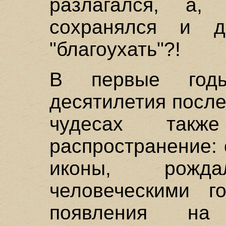
разлагался, а, 
сохранялся и д
"благоухать"?!
В первые год
десятилетия посл
чудесах такж
распространение:
иконы, рожд
человеческими г
появления на