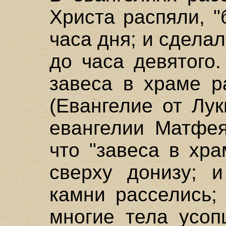
Христа распяли, 
часа дня; и сдела
до часа девятого
завеса в храме р
(Евангелие от Луки,
евангелии Матфея
что "завеса в хр
сверху донизу; и
камни расселись;
многие тела усоп