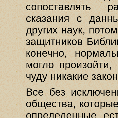
сопоставлять р
сказания с данн
других наук, пото
защитников Библи
конечно, нормал
могло произойти,
чуду никакие зако
Все без исключен
общества, которы
определенные ес