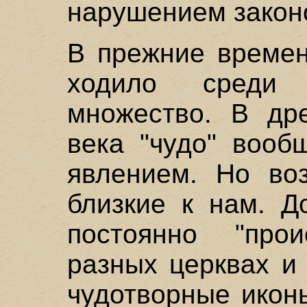
нарушением закон
В прежние времен
ходило среди 
множество. В др
века "чудо" вооб
явлением. Но во
близкие к нам. Д
постоянно "про
разных церквах и
чудотворные икон