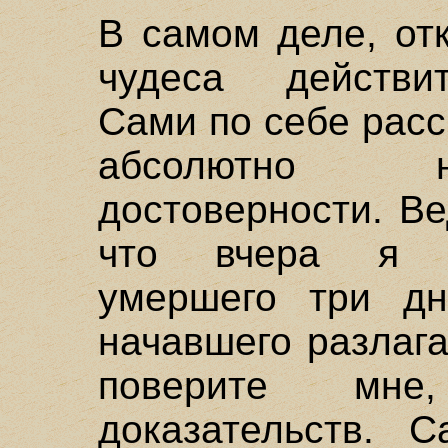
В самом деле, от
чудеса действи
Сами по себе расс
абсолютно н
достоверности. В
что вчера я в
умершего три д
начавшего разлага
поверите мне
доказательств. 