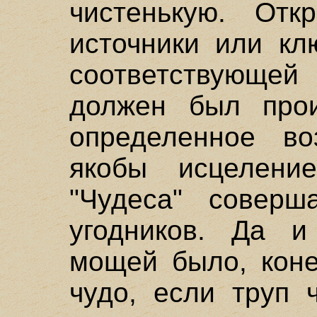
чистенькую. Отк
источники или кл
соответствующе
должен был прои
определенное во
якобы исцелени
"Чудеса" совер
угодников. Да и
мощей было, коне
чудо, если труп 