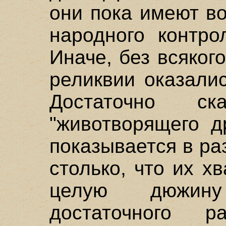
они пока имеют в
народного контро
Иначе, без всяког
реликвии оказали
Достаточно ск
"животворящего д
показывается в ра
столько, что их х
целую дюжину
достаточного 