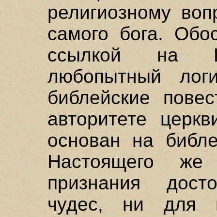
религиозному воп
самого бога. Обо
ссылкой на Б
любопытный логи
библейские повес
авторитете церкв
основан на библе
Настоящего же
признания досто
чудес, ни для п