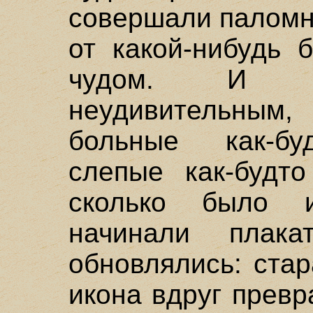
совершали паломн
от какой-нибудь 
чудом. И сч
неудивительным
больные как-бу
слепые как-будто
сколько было и
начинали плака
обновлялись: ста
икона вдруг прев