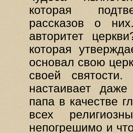
которая подтв
рассказов о ни
авторитет церкв
которая утвержда
основал свою церк
своей святости. 
настаивает даже
папа в качестве г
всех религиозн
непогрешимо и чт