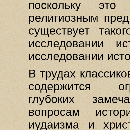
поскольку эт
религиозным пред
существует тако
исследовании и
исследовании исто
В трудах классик
содержится ог
глубоких заме
вопросам истор
иудаизма и христ