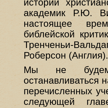
истории христиан
академик Р.Ю. В
настоящее вре
библейской крити
Тренченьи-Вальд
Роберсон (Англия)
Мы не будем
останавливаться н
перечисленных уч
следующей гла