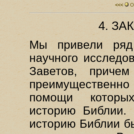
<<<
О
4. З
Мы привели ряд
научного исследо
Заветов, приче
преимущественн
помощи которы
историю Библии. 
историю Библии б