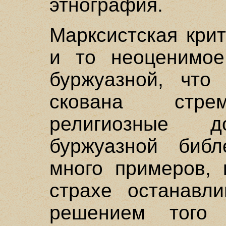
этнография.
Марксистская кри
и то неоценимое
буржуазной, что 
скована стре
религиозные 
буржуазной библ
много примеров, 
страхе останавл
решением того 