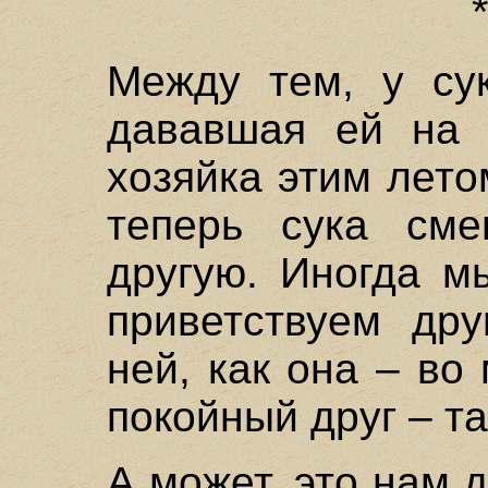
Между тем, у су
дававшая ей на 
хозяйка этим лето
теперь сука см
другую. Иногда м
приветствуем дру
ней, как она – во
покойный друг – та
А может, это нам д