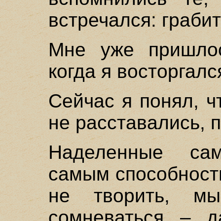
встречался: граби
Мне уже пришлос
когда я восторгалс
Сейчас я понял, ч
не расставались, п
Наделенные са
самым способност
не творить, м
сомневаться – д