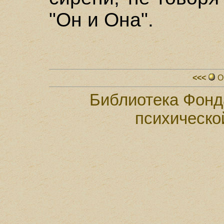
"Он и Она".
<<<
О
Библиотека Фонд
психическо