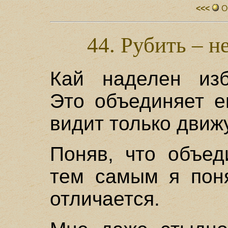
<<<
О
44. Рубить – н
Кай наделен изб
Это объединяет е
видит только дви
Поняв, что объед
тем самым я поня
отличается.