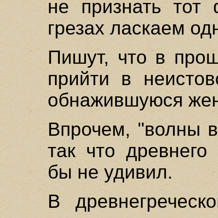
не признать тот 
грезах ласкаем одн
Пишут, что в про
прийти в неистов
обнажившуюся жен
Впрочем, "волны 
так что древнего
бы не удивил.
В древнегреческ