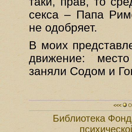
таки, прав, то ср
секса – Папа Рим
не одобряет.
В моих представл
движение: мест
заняли Содом и Го
<<<
О
Библиотека Фонд
психическо