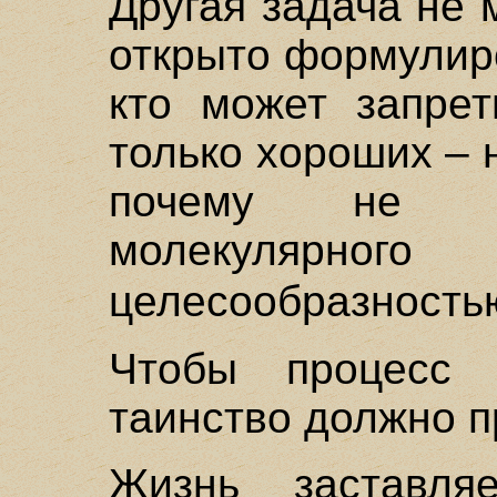
Другая задача не 
открыто формулиро
кто может запрет
только хороших – 
почему не за
молекуля
целесообразност
Чтобы процесс 
таинство должно п
Жизнь заставля