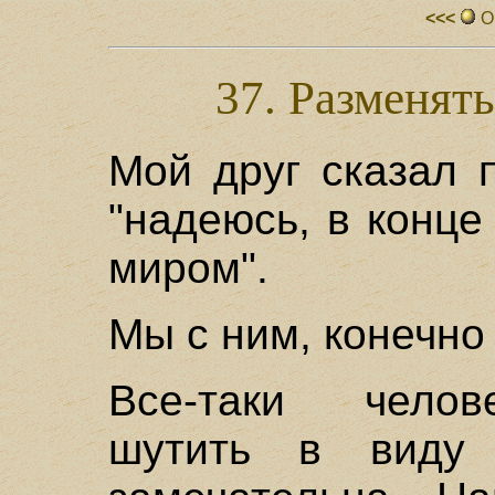
<<<
О
37. Разменять
Мой друг сказал п
"надеюсь, в конце
миром".
Мы с ним, конечно
Все-таки челов
шутить в виду