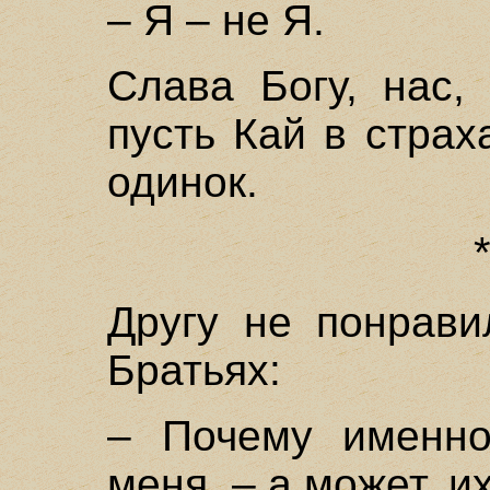
– Я – не Я.
Слава Богу, нас,
пусть Кай в страх
одинок.
Другу не понрави
Братьях:
– Почему именно
меня, – а может, и