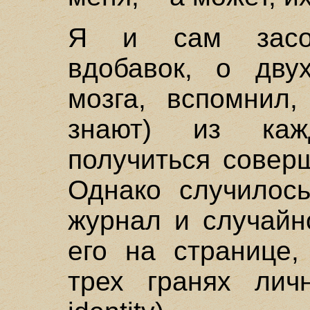
Я и сам засом
вдобавок, о дву
мозга, вспомнил,
знают) из каж
получиться совер
Однако случилось
журнал и случайн
его на странице,
трех гранях личн