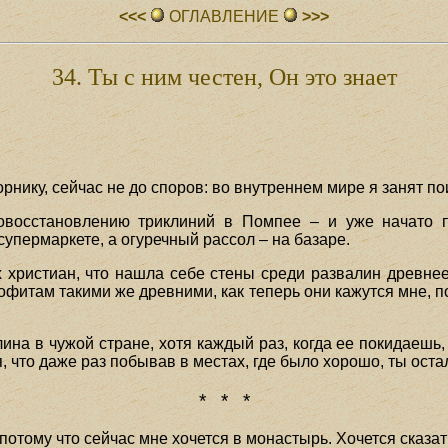
<<<
ОГЛАВЛЕHИЕ
>>>
34. Ты с ним честен, Он это знает
зорнику, сейчас не до споров: во внутреннем мире я занят 
овосстановлению триклиний в Помпее – и уже начато п
супермаркете, а огуречный рассол – на базаре.
х христиан, что нашла себе стены среди развалин древне
еофитам такими же древними, как теперь они кажутся мне, 
ина в чужой стране, хотя каждый раз, когда ее покидаешь,
, что даже раз побывав в местах, где было хорошо, ты оста
* * *
, потому что сейчас мне хочется в монастырь. Хочется сказат