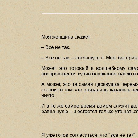
Моя женщина скажет,
– Все не так.
– Все не так, – соглашусь я. Мне, беспри
Может, это готовый к волшебному сам
воспроизвести, купив оливковое масло в 
А может, это та самая церквушка первы
состоит в том, что развалины казались н
ничто.
И в то же самое время домом служит дол
равна нулю – и остается только утешаться
Я уже готов согласиться, что "все не так"