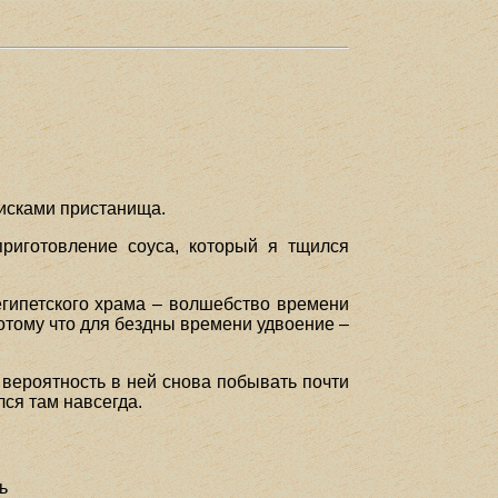
поисками пристанища.
риготовление соуса, который я тщился
египетского храма – волшебство времени
потому что для бездны времени удвоение –
 вероятность в ней снова побывать почти
лся там навсегда.
ь