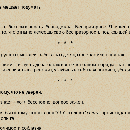
не мешает подумать
маю: беспризорность безнадежна. Беспризорное Я ищет 
 то, что отныне лелеешь свою беспризорность под крышей и
* * *
рустных мыслей, заботясь о детях, о зверях или о цветах:
ением – и пусть дела остаются не в полном порядке, так н
 и если что-то тревожит, углубись в себя и успокойся, убеди
* * *
тому, что не уверен.
 знает – хотя бесспорно, вопрос важен.
Он"
есть"
тя бы потому, что и слово "
и слово "
происходят и
 опыта.
олимости соблазна.