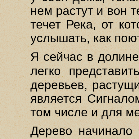
нем растут и вон т
течет Река, от ко
услышать, как пою
Я сейчас в долин
легко представит
деревьев, растущ
является Сигналом
том числе и для м
Дерево начинало 