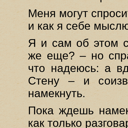
Меня могут спросит
и как я себе мысл
Я и сам об этом 
же еще? – но спр
что надеюсь: а в
Стену – и соизв
намекнуть.
Пока ждешь намек
как только разгова