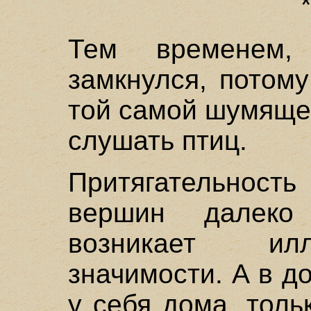
Тем временем,
замкнулся, потому
той самой шумящей
слушать птиц.
Притягательнос
вершин далеко
возникает ил
значимости. А в д
у себя дома, толь