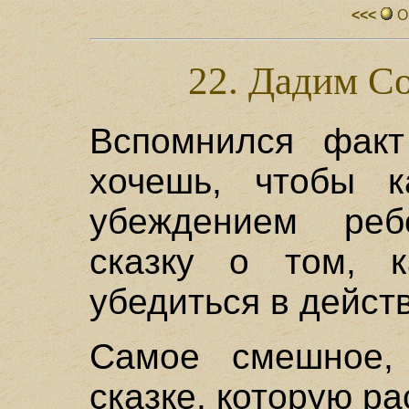
<<<
О
22. Дадим С
Вспомнился факт
хочешь, чтобы к
убеждением реб
сказку о том, к
убедиться в дейст
Самое смешное,
сказке, которую р