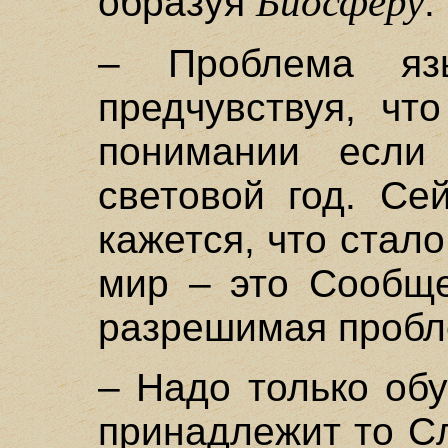
Биосферу
образуя
.
– Проблема яз
предчувствуя, чт
понимании если
световой год. Се
кажется, что стало
мир – это Сообще
разрешимая пробл
– Надо только обу
принадлежит то С