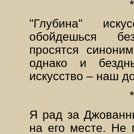
"Глубина" иск
обойдешься бе
просятся синоним
однако и бездн
искусство – наш до
Я рад за Джованн
на его месте. Не 