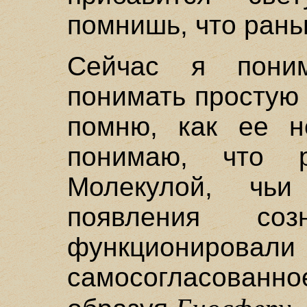
помнишь, что рань
Сейчас я пони
понимать простую 
помню, как ее н
понимаю, что 
Молекулой, чь
появления со
функциониров
самосогласова