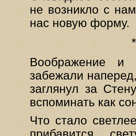
не возникло с на
нас новую форму.
Воображение и 
забежали наперед,
заглянул за Стен
вспоминать как сон
Что стало светле
прибавится све