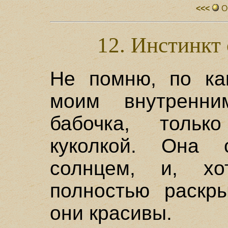
<<<
О
12. Инстинкт
Не помню, по ка
моим внутренни
бабочка, тольк
куколкой. Она 
солнцем, и, х
полностью раскры
они красивы.