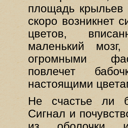
площадь крыльев 
скоро возникнет с
цветов, впис
маленький мозг,
огромными фас
повлечет баб
настоящими цвета
Не счастье ли 
Сигнал и почувст
из оболочки 