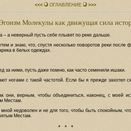
<<<
ОГЛАВЛЕHИЕ
>>>
 Эгоизм Молекулы как движущая сила исто
а – а неверный пусть себе плывет по реке дальше.
ем и знаю, что, спустя несколько поворотов реки после 
тарика в белых одеждах.
ед за ними, пусть даже помню, как часто семенили ишаки.
ют ногами с такой частотой. Если бы я прежде захотел се
ак они, верным, чтобы объединиться, наконец, с моей 
ым Местам.
 мной недоволен и не для того, чтобы быть спокойным, чт
Святым Местам.
* * *