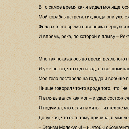
В то самое время как я видел молящегос
Мой корабль встретил их, когда они уже е
Феллах в это время наверняка вернулся 
И впрямь, река, по которой я плыву – Рек
Мне так показалось во время реального пл
Я уже не тот, что год назад, но воспомина
Мое тело постарело на год, да и вообще 
Ницше говорил что-то вроде того, что "не
Я вглядывался как мог – и удар состоялся
Я подумал, что если память – из тех же м
Допуская, что есть тому причина, я мысл
– Эгоизм Молекулы! – и, чтобы обозначит