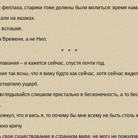
я феллаха, старики тоже должны были молиться: время нама
хали на ишаках.
к вспашке.
а Времени, а не Нил.
* * *
авания – и кажется сейчас, спустя почти год.
ния так ясны, что я вижу будто как сейчас, хотя сейчас виде
потерпело ущерб.
 вглядывайся слишком пристально в бесконечность, а то бес
.
олекул, что и весь я, то почему бы мне всему не быть столь
енно кричу
ь свое существование в странном мире, не могу не пожалов