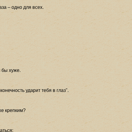
за – одно для всех.
л бы хуже.
конечность ударит тебя в глаз".
 же крепким?
аться: