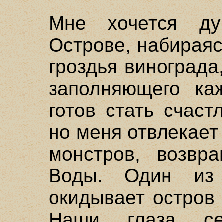
Мне хочется ду
Острове, набираяс
гроздья винограда
заполняющего ка
готов стать счас
но меня отвлекает
монстров, возв
Воды. Один из
окидывает остров
Наши глаза се