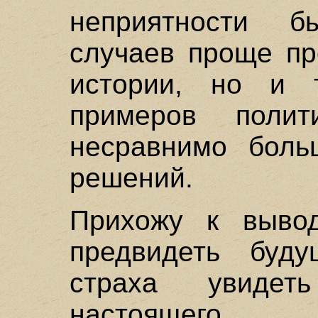
неприятности 
случаев проще пр
истории, но и 
примеров полити
несравнимо боль
решений.
Прихожу к вывод
предвидеть буду
страха увидет
настоящего.