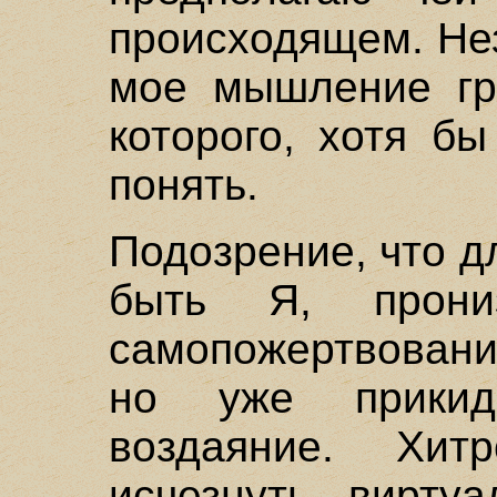
происходящем. Не
мое мышление гр
которого, хотя б
понять.
Подозрение, что д
быть Я, прони
самопожертвовани
но уже прикид
воздаяние. Хит
исчезнуть вирту