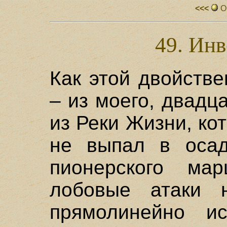
<<<
О
49. Ин
Как этой двойстве
– из моего, двадц
из Реки Жизни, ко
не выпал в осад
пионерского ма
лобовые атаки 
прямолинейно ис