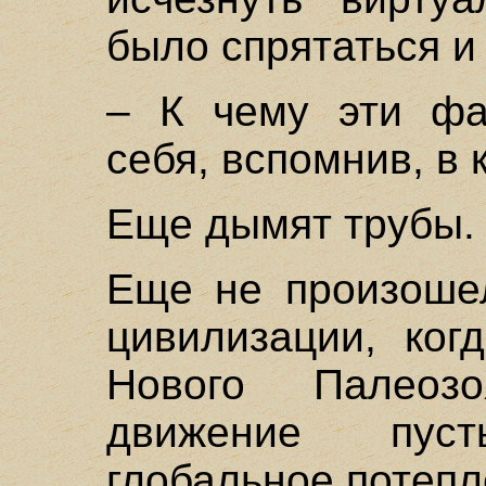
было спрятаться и
– К чему эти фа
себя, вспомнив, в 
Еще дымят трубы.
Еще не произошел
цивилизации, ког
Нового Палеоз
движение пус
глобальное потепл