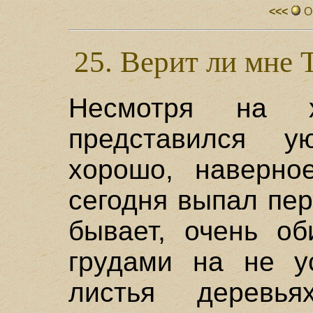
<<<
О
25. Верит ли мне Т
Несмотря на 
представился 
хорошо, наверно
сегодня выпал пер
бывает, очень о
грудами на не у
листья деревь