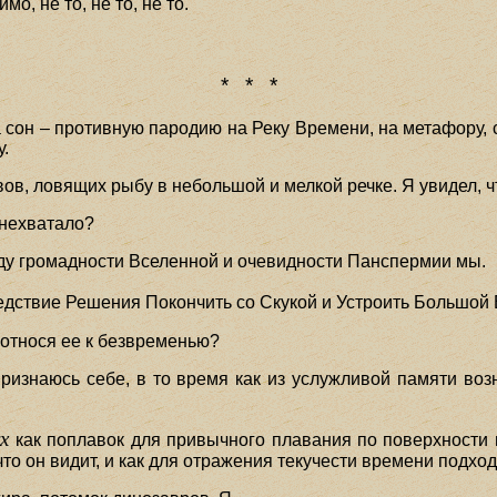
о, не то, не то, не то.
* * *
а сон – противную пародию на Реку Времени, на метафору,
у.
ов, ловящих рыбу в небольшой и мелкой речке. Я увидел, чт
 нехватало?
виду громадности Вселенной и очевидности Панспермии мы.
едствие Решения Покончить со Скукой и Устроить Большой
, относя ее к безвременью?
признаюсь себе, в то время как из услужливой памяти возн
х
как поплавок для привычного плавания по поверхности в
 что он видит, и как для отражения текучести времени подх