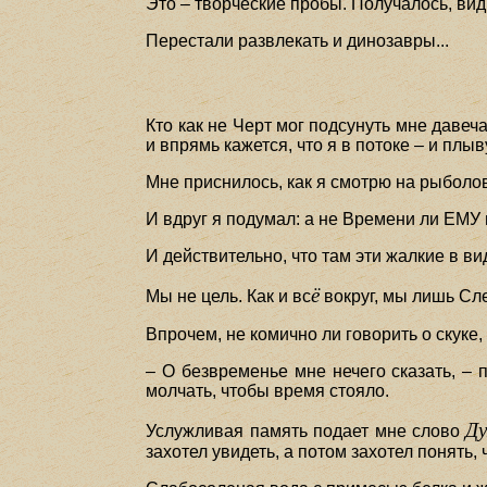
Это – творческие пробы. Получалось, видим
Перестали развлекать и динозавры...
Кто как не Черт мог подсунуть мне давеч
и впрямь кажется, что я в потоке – и плыв
Мне приснилось, как я смотрю на рыболов
И вдруг я подумал: а не Времени ли ЕМУ
И действительно, что там эти жалкие в 
ё
Мы не цель. Как и вс
вокруг, мы лишь Сл
Впрочем, не комично ли говорить о скуке
– О безвременье мне нечего сказать, – 
молчать, чтобы время стояло.
Ду
Услужливая память подает мне слово
захотел увидеть, а потом захотел понять,