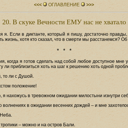
<<<
ОГЛАВЛЕHИЕ
>>>
20. В скуке Вечности ЕМУ нас не хватало
я я. Если в диктанте, который я пишу, достаточно правды,
ть жизнь, хотя кто сказал, что в смерти мы расстанемся? Об
* * *
ия, когда я готов сделать над собой любое доступное мне 
огу ли приблизиться хоть на шаг к решению хоть одной проб
, то ли с Душой.
екстом положение!
ю, я нахожусь в тревожном ожидании милостыни изнутри себ
о волнениях в ожидании весенних дождей – и мне захотело
 Неба.
в тропики – можно и на остров Бали.