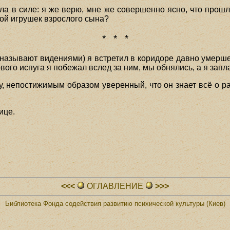
ла в силе: я же верю, мне же совершенно ясно, что прош
дой игрушек взрослого сына?
* * *
ы называют видениями) я встретил в коридоре давно умерш
вого испуга я побежал вслед за ним, мы обнялись, а я запл
му, непостижимым образом уверенный, что он знает всё о р
ице.
<<<
ОГЛАВЛЕHИЕ
>>>
Библиотека Фонда содействия развитию психической культуры (Киев)