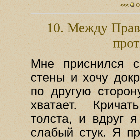
<<<
О
10. Между Прав
прот
Мне приснился с
стены и хочу докр
по другую сторон
хватает. Кричат
толста, и вдруг 
слабый стук. Я п