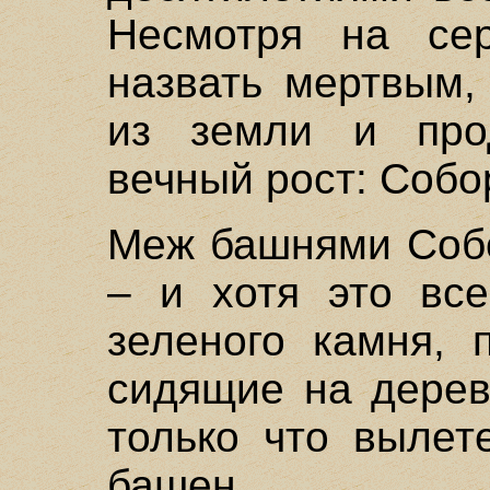
Несмотря на сер
назвать мертвым,
из земли и про
вечный рост: Собо
Меж башнями Собо
– и хотя это вс
зеленого камня, 
сидящие на дерев
только что вылет
башен.