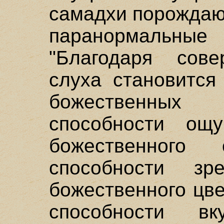
самадхи порождаю
паранормальные 
"Благодаря сове
слуха становитс
божественных 
способности ощ
божественного 
способности з
божественного цв
способности в