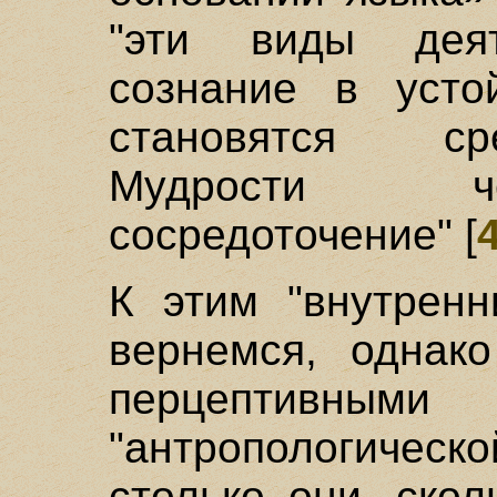
"эти виды деят
сознание в устой
становятся ср
Мудрости че
сосредоточение" [
К этим "внутрен
вернемся, однак
перцептивны
"антропологическ
столько они, скол