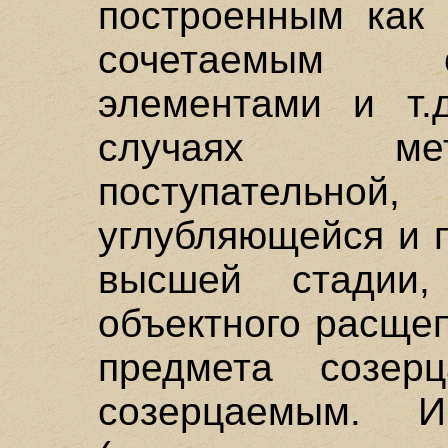
построенным как 
сочетаемым с
элементами и т.
случаях мет
поступательно
углубляющейся и 
высшей стадии,
объектного расщеп
предмета созер
созерцаемым. 