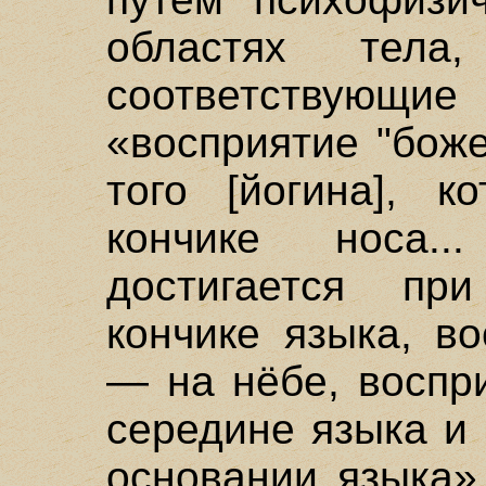
областях тела
соответствующие
«восприятие "бож
того [йогина], к
кончике носа..
достигается пр
кончике языка, в
— на нёбе, воспр
середине языка и
основании языка» 