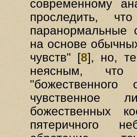
современному ана
проследить, чт
паранормальные с
на основе обычны
чувств" [
8
], но, т
неясным, что 
"божественного
чувственное 
божественных ко
пятеричного н