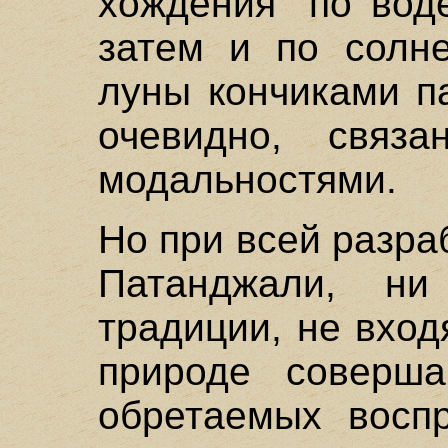
хождения "по воде
затем и по солне
луны кончиками па
очевидно, связ
модальностями.
Но при всей разра
Патанджали, ни
традиции, не вход
природе соверш
обретаемых воспр