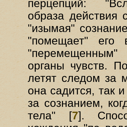
перцепций: "Вс
образа действия с
"изымая" сознание
"помещает" его 
"перемещенным" 
органы чувств. П
летят следом за м
она садится, так 
за сознанием, ког
тела" [
7
]. Спос