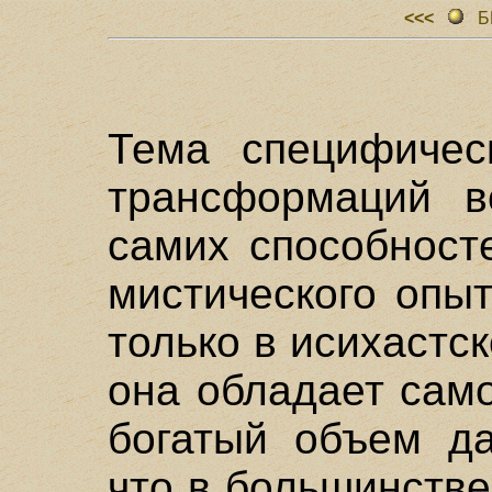
<<<
Б
Тема специфичес
трансформаций в
самих способност
мистического опы
только в исихастс
она обладает сам
богатый объем да
что в большинств