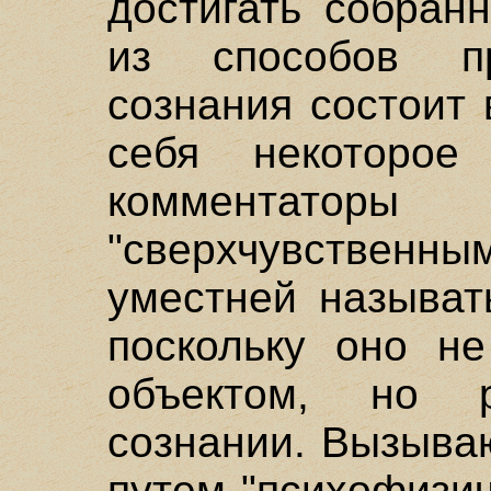
достигать собран
из способов пр
сознания состоит 
себя некоторое 
коммента
"сверхчувственным
уместней называт
поскольку оно н
объектом, но 
сознании. Вызыва
путем "психофизи