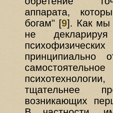
обретение точ
аппарата, котор
богам" [
9
]. Как мы
не декларируя
психофизически
принципиально о
самостояте
психотехнолог
тщательнее пр
возникающих пер
В частности, и