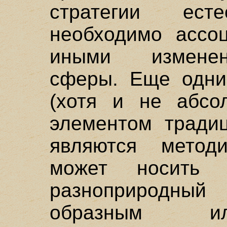
стратегии ес
необходимо ассо
иными изменен
сферы. Еще одни
(хотя и не абсо
элементом традиц
являются метод
может носить
разноприродн
образным ил