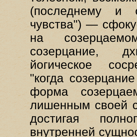
(последнему и о
чувства") — сфок
на созерцаемо
созерцание, 
йогическое соср
"когда созерцани
форма созерцае
лишенным своей с
достигая полн
внутренней сущнос