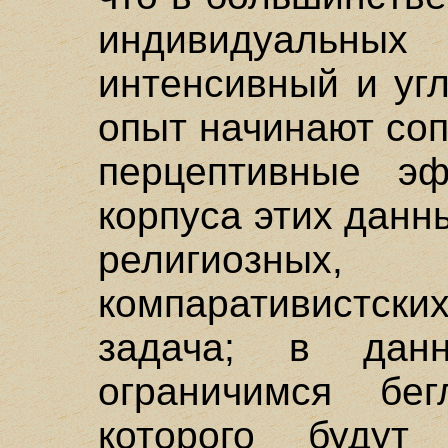
индивидуальных
интенсивный и уг
опыт начинают со
перцептивные эф
корпуса этих данн
религиозных,
компаративистски
задача; в да
ограничимся бе
которого будут