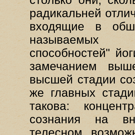
радикальней отли
входящие в обш
называемых
способностей" йо
замечанием выш
высшей стадии со
же главных стади
такова: концент
сознания на в
телесном, возмож