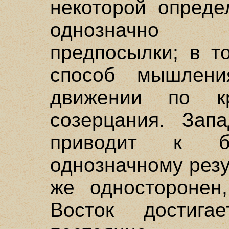
некоторой опреде
однозначно с
предпосылки; в т
способ мышлени
движении по кр
созерцания. Запа
приводит к б
однозначному резу
же односторонен,
Восток достига