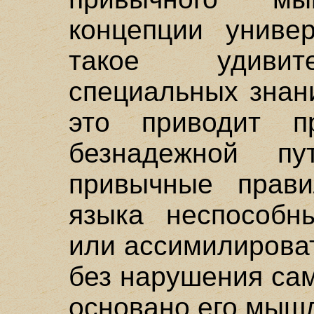
концепции униве
такое удивит
специальных знан
это приводит п
безнадежной пу
привычные прав
языка неспособн
или ассимилироват
без нарушения сам
основано его мыш