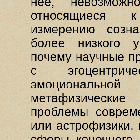
нее, невозможн
относящиеся 
измерению созна
более низкого у
почему научные п
с эгоцентриче
эмоциональной
метафизическ
проблемы соврем
или астрофизики,
сферы конечного,