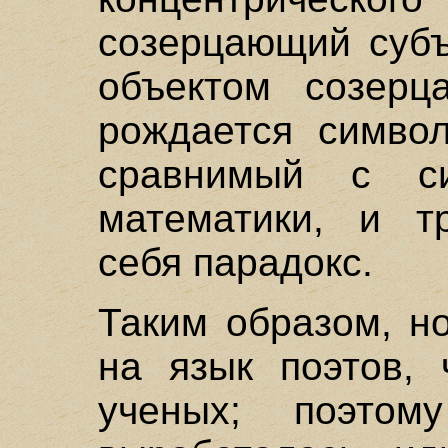
созерцающий субъ
объектом созерц
рождается символ
сравнимый с си
математики, и т
себя парадокс.
Таким образом, н
на язык поэтов,
ученых; поэто