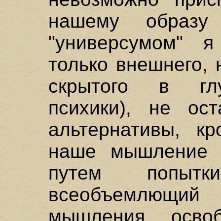
нашему образ
"универсумом" 
только внешнего, 
скрытого в глу
психики), не ост
альтернативы, кр
наше мышление 
путем попытк
всеобъемлющий
мышления, осво