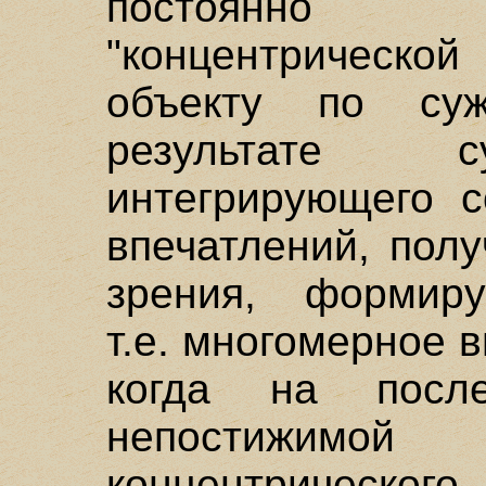
постоянно в
"концентрическо
объекту по су
результате с
интегрирующего 
впечатлений, пол
зрения, формиру
т.е. многомерное в
когда на после
непостижимо
концентричес