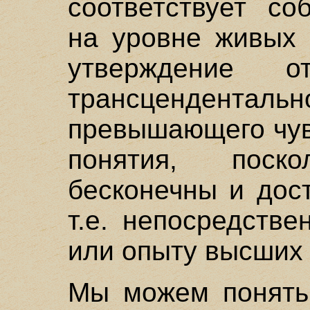
соответствует со
на уровне живых 
утверждение 
трансценден
превышающего чув
понятия, поск
бесконечны и дос
т.е. непосредств
или опыту высших
Мы можем понять 