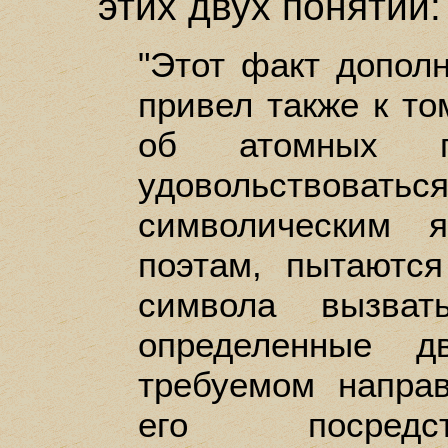
этих двух понятий:
"Этот факт допол
привел также к то
об атомных пр
удовольствов
символическим 
поэтам, пытаютс
символа вызва
определенные д
требуемом напра
его посредс