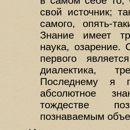
в самом себе то, 
свой источник; та
самого, опять-та
Знание имеет т
наука, озарение.
первого являетс
диалектика, тр
Последнему я п
абсолютное зна
тождестве п
познаваемым объе