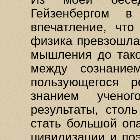
Гейзенбергом 
впечатление, что
физика превзошла
мышления до тако
между сознанием
пользующегося р
знанием ученог
результаты, стол
стать большой оп
цивилизации и по