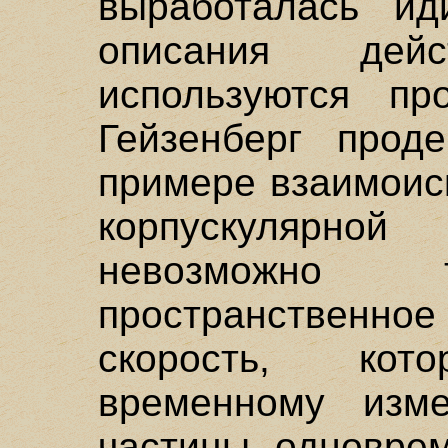
выработалась ид
описания дейс
используются пр
Гейзенберг прод
примере взаимоис
корпускулярной
невозможно т
пространствен
скорость, ко
временному изме
частицы одноврем