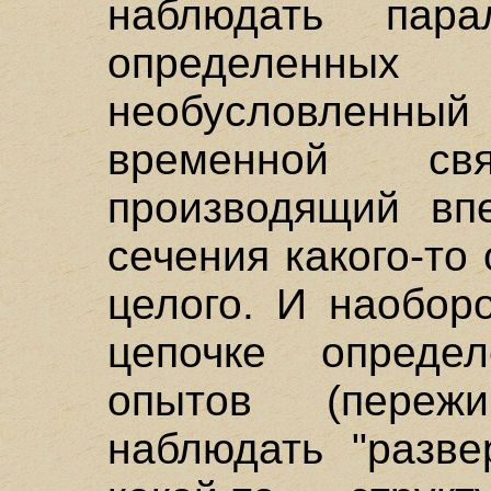
наблюдать пара
определенных
необусловлен
временной св
производящий впе
сечения какого-то
целого. И наобор
цепочке опреде
опытов (пере
наблюдать "разве