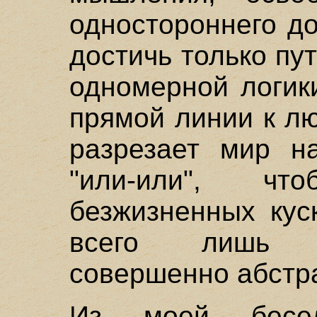
одностороннего д
достичь только п
одномерной логики
прямой линии к л
разрезает мир н
"или-или", ч
безжизненных кус
всего лишь к
совершенно абстр
Из моей бесе