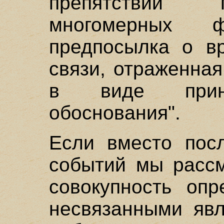
препятствий 
многомерных ф
предпосылка о в
связи, отраженная
в виде принц
обоснования".
Если вместо посл
событий мы расс
совокупность опр
несвязанными явл