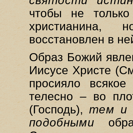
святости исти
чтобы не тольк
христианина,
восстановлен в не
Образ Божий явле
Иисусе Христе (См
просияло всякое
телесно – во пл
(Господь),
тем и 
подобными
обра