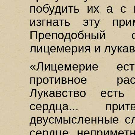
побудить их а с 
изгнать эту пр
Преподобный о
лицемерия и лукав
«Лицемерие ес
противное ра
Лукавство есть
сердца... прит
двусмысленные сл
сердце, непримет