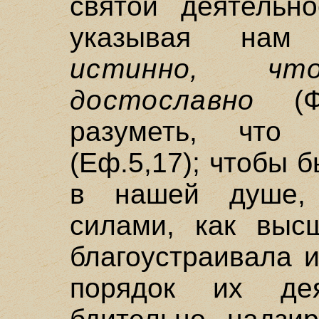
святой деятельн
указывая нам
истинно, ч
достославно
(Фи
разуметь, чт
(Еф.5,17); чтобы б
в нашей душе,
силами, как выс
благоустраивала 
порядок их дея