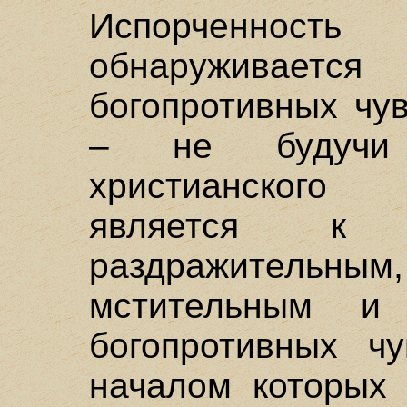
Испорченност
обнаруживает
богопротивных чу
– не будучи 
христианского
является к 
раздражитель
мстительным и
богопротивных ч
началом которых 