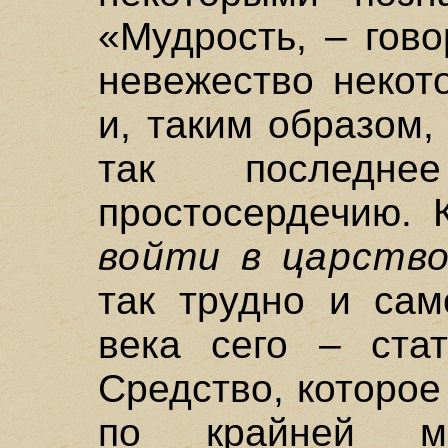
«Мудрость, – гово
невежество некот
и, таким образом,
так последне
простосердечию.
войти в царство
так трудно и са
века сего – стат
Средство, которое
по крайней м