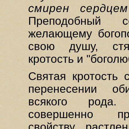
смирен сердцем
Преподобный со
желающему богопо
свою душу, стя
кротость и "богол
Святая кротость 
перенесении об
всякого рода.
совершенно пр
свойству растлен