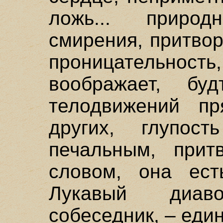
ложь... природ
смирения, притвор
проницательность
воображает, б
телодвижений п
других, глупост
печальным, прит
словом, она ест
Лукавый диав
собеседник, – еди