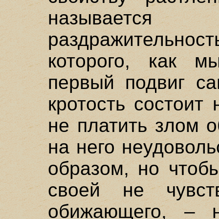
называетс
раздражительно
которого, как м
первый подвиг са
кротость состоит 
не платить злом о
на него неудовол
образом, но чтоб
своей не чувст
обижающего, – н