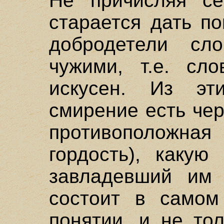
Не причисляя се
старается дать п
добродетели сл
чужими, т.е. сл
искусен. Из эт
смирение есть че
противоположная 
гордость), какую
завладевший им 
состоит в самом
понятии, и не то