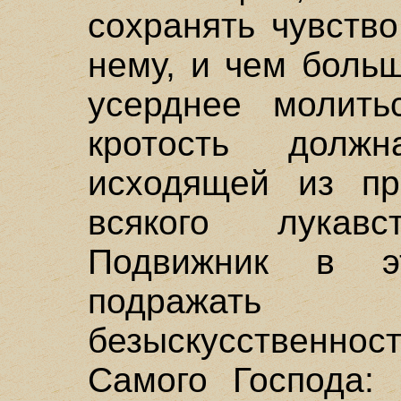
сохранять чувств
нему, и чем боль
усерднее молить
кротость долж
исходящей из пр
всякого лукав
Подвижник в э
подражат
безыскусственно
Самого Господа: