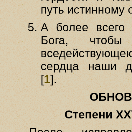
путь истинному
А более всего 
Бога, чтоб
вседействующею
сердца наши д
[
1
].
ОБНОВ
Степени XXV