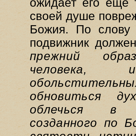
ожидает его еще 
своей душе повре
Божия. По слову 
подвижник долже
прежний обра
человека, 
обольститель
обновиться д
облечься в н
созданного по Б