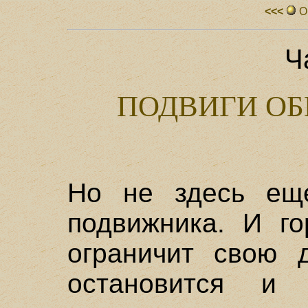
<<<
О
Ча
ПОДВИГИ О
Но не здесь ещ
подвижника. И го
ограничит свою д
остановится и 