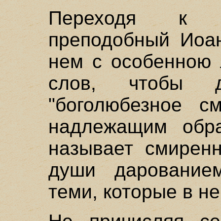
Переходя к п
преподобный Иоан
нем с особенною 
слов, чтобы д
"боголюбезное с
надлежащим обра
называет смирен
души дарование
теми, которые в не