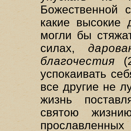
Божественной с
какие высокие 
могли бы стяжа
силах,
даров
благочестия
(2
успокаивать себ
все другие не л
жизнь постав
святою жизни
прославленных