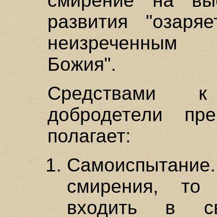
смирение на вы
развития "озаря
неизреченным 
Божия".
Средствами к
добродетели пре
полагает:
Самоиспытание.
смирения, то
входить в св