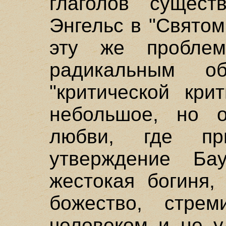
глаголов сущест
Энгельс в "Свято
эту же проблем
радикальным о
"критической кри
небольшое, но 
любви, где пр
утверждение Бау
жестокая богиня,
божество, стрем
человеком и не у