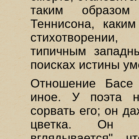
таким образом
Теннисона, каким
стихотворении
типичным западн
поисках истины ум
Отношение Басе 
иное. У поэта н
сорвать его; он д
цветка. Он л
вглядывается", ч