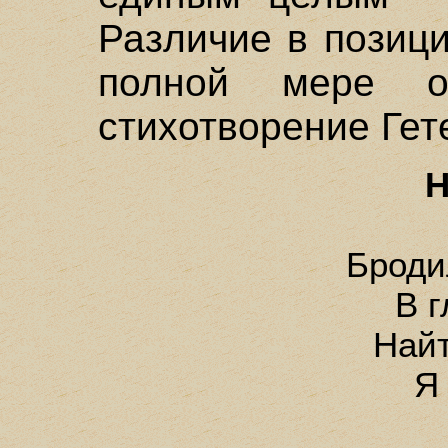
Различие в позиц
полной мере о
стихотворение Гет
Н
Бродил
В г
Найт
Я 