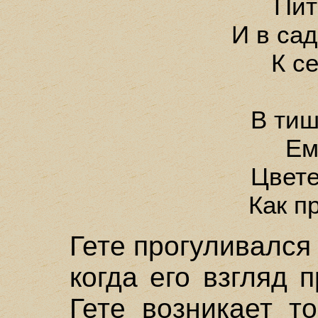
Пит
И в са
К с
В тиш
Ем
Цвете
Как п
Гете прогуливался 
когда его взгляд 
Гете возникает т