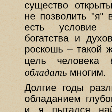
существо открыты
не позволить "я" 
есть условие о
богатства и духо
роскошь – такой ж
цель человека
обладать
многим.
Долгие годы раз
обладанием глубо
и я пытался най