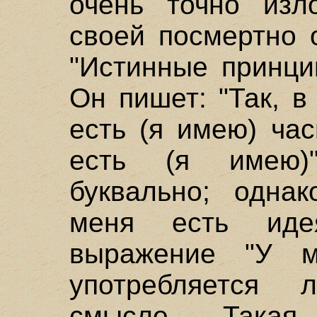
очень точно изл
своей посмертно 
"Истинные принци
Он пишет: "Так, 
есть (я имею) ча
есть (я имею)
буквально; одна
меня есть ид
выражение "У м
употребляется
смысле. Така