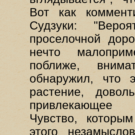
Вот как коммент
Судзуки: "Вер
проселочной доро
нечто малопри
поближе, внима
обнаружил, что 
растение, довол
привлекающее 
Чувство, которым
этого незамыслов