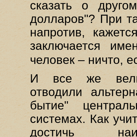
сказать о друго
долларов"? При т
напротив, кажетс
заключается име
человек – ничто, е
И все же вели
отводили альтерн
бытие" централ
системах. Как учи
достичь наи