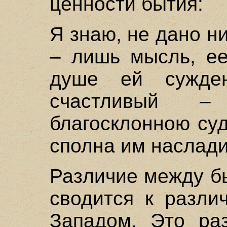
ценности бытия:
Я знаю, не дано н
– лишь мысль, ее
душе ей сужде
счастливый 
благосклонною су
сполна им наслади
Различие между б
сводится к разли
Западом. Это раз