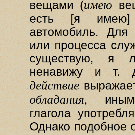
имею
вещами (
вещ
есть [я имею]
автомобиль. Для 
или процесса служ
существую, я 
ненавижу и т. 
действие
выражает
обладания
, иным
глагола употребл
Однако подобное 