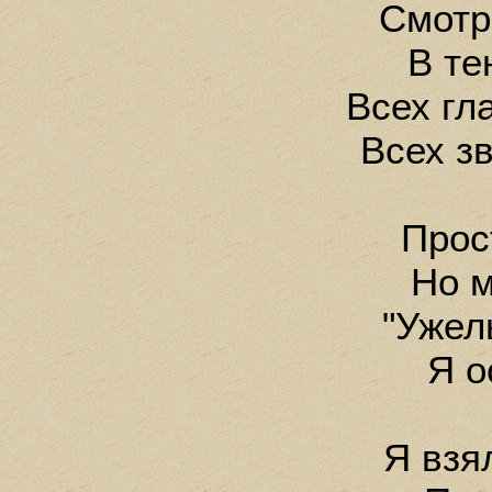
Смотр
В те
Всех гл
Всех зв
Прос
Но м
"Ужел
Я о
Я взя