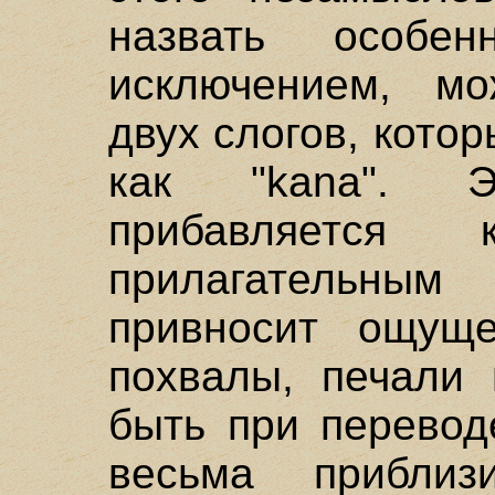
назвать особен
исключением, мо
двух слогов, кото
как "kana". 
прибавляется 
прилагательн
привносит ощущ
похвалы, печали 
быть при перевод
весьма приблиз