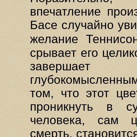
впечатление прои
Басе случайно ув
желание Теннис
срывает его целик
завершает 
глубокомысленн
том, что этот цв
проникнуть в с
человека, сам ц
смерть, становитс