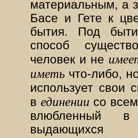
материальным, а 
Басе и Гете к цв
бытия. Под быт
способ существ
имее
человек и не
иметь
что-либо, но
использует свои 
единении
в
со всем
влюбленный в
выдающихся