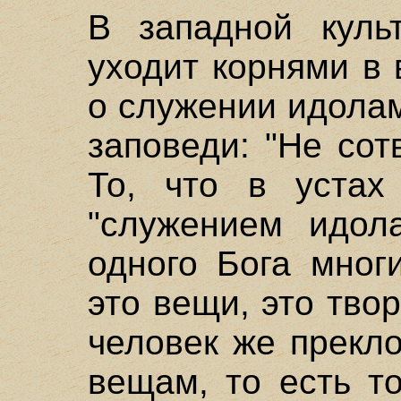
В западной куль
уходит корнями в
о служении идолам
заповеди: "Не сот
То, что в устах
"служением идол
одного Бога мног
это вещи, это тво
человек же прекл
вещам, то есть т