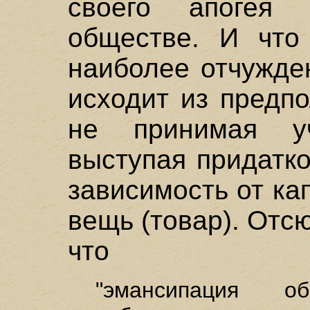
своего апогея 
обществе. И что
наиболее отчужде
исходит из предп
не принимая у
выступая придатк
зависимость от ка
вещь (товар). Отс
что
"эмансипация о