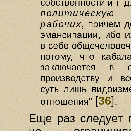
собственности и т. д
политическую
ф
рабочих
, причем д
эмансипации, ибо и
в себе общечеловеч
потому, что кабал
заключается в 
производству и в
суть лишь видоизме
[
36
].
отношения"
Еще раз следует 