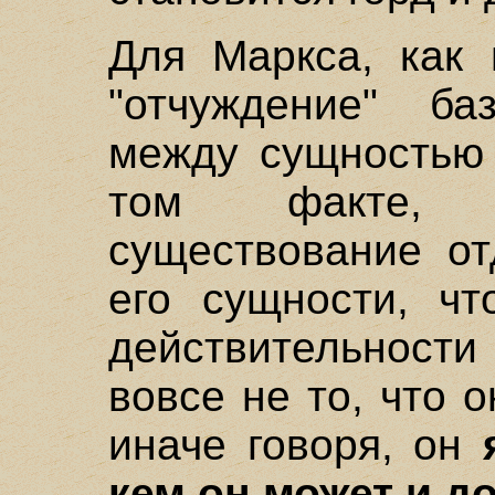
Для Маркса, как 
"отчуждение" ба
между сущностью 
том факте, ч
существование от
его сущности, чт
действительност
вовсе не то, что о
иначе говоря, он
кем он может и д