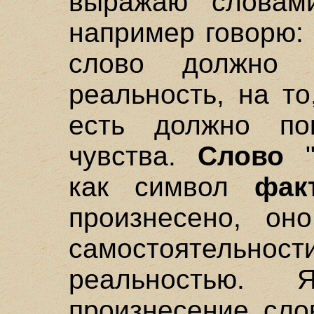
выражаю словами
например говорю: 
слово должно 
реальность, на то
есть должно по
чувства.
Слово
"
как символ
фак
произнесено, он
самостоятель
реальностью.
произнесение сло