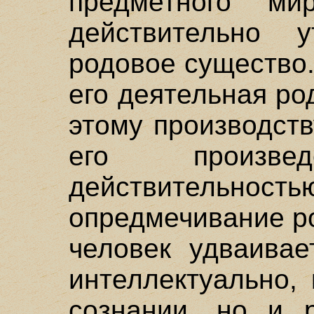
предметного ми
действительно 
родовое существо.
его деятельная ро
этому производст
его произв
действительность
опредмечивание р
человек удваивае
интеллектуально,
сознании, но и р