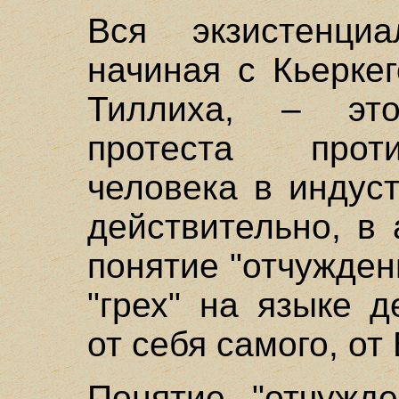
Вся экзистенциа
начиная с Кьерке
Тиллиха, – эт
протеста прот
человека в индус
действительно, в
понятие "отчужден
"грех" на языке д
от себя самого, от
Понятие "отчужд