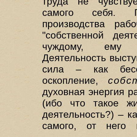
труда не чувству
самого себя. 
производства раб
"собственной деят
чуждому, ему 
Деятельность высту
сила – как бес
оскопление,
собс
духовная энергия р
(ибо что такое ж
деятельность?) – к
самого, от него