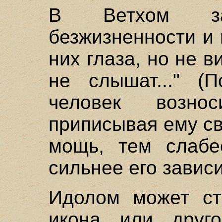
В Ветхом за
безжизненности и 
них глаза, но не в
не слышат..." (
человек возно
приписывая ему с
мощь, тем слабе
сильнее его завис
Идолом может ста
икона или друго