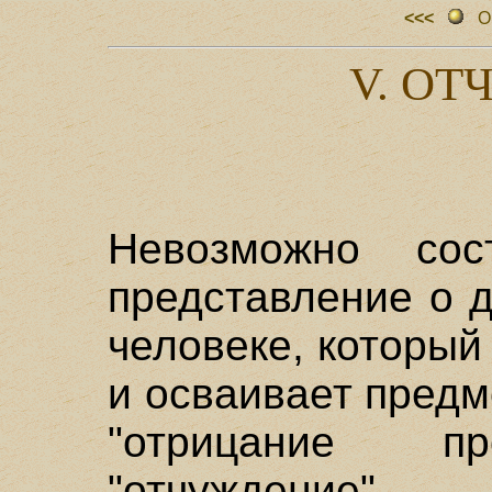
<<<
О
V. О
Невозможно сос
представление о 
человеке, который
и осваивает предм
"отрицание пр
"отчуждение".