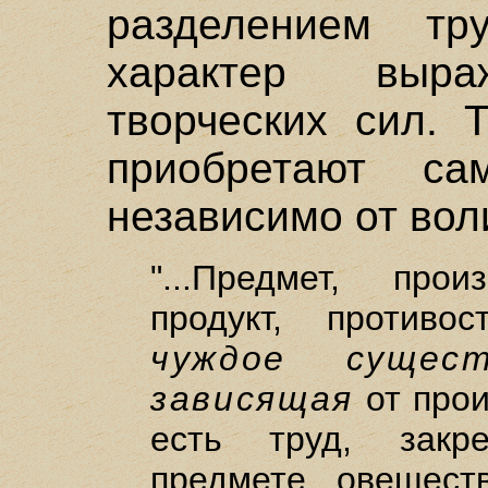
разделением тр
характер выра
творческих сил. 
приобретают сам
независимо от вол
"...Предмет, про
продукт, противо
чуждое сущест
зависящая
от прои
есть труд, закр
предмете, овещест