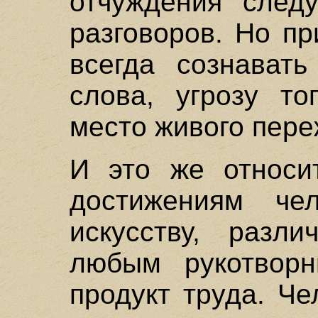
отчуждения следу
разговоров. Но п
всегда сознавать
слова, угрозу то
место живого пере
И это же относи
достижениям чел
искусству, разл
любым рукотвор
продукт труда. Че