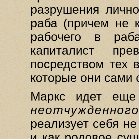
разрушения лично
раба (причем не 
рабочего в раб
капиталист пр
посредством тех 
которые они сами 
Маркс идет еще
неотчужденног
реализует себя не
и как родовое сущ