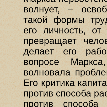
волнует, – осво
такой формы труд
его личность, от
превращает чело
делает его раб
вопросе Маркса
волновала пробле
Его критика капит
против способа ра
против способа 