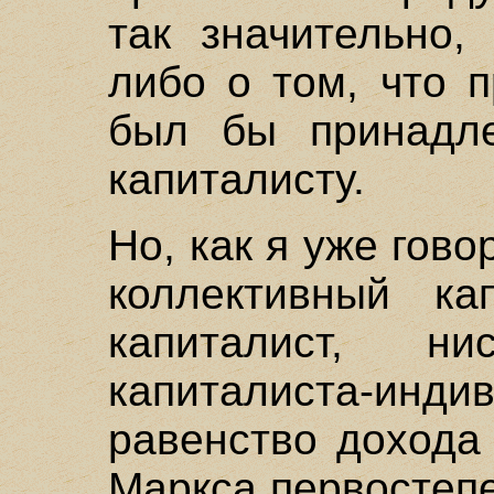
так значительно,
либо о том, что 
был бы принадле
капиталисту.
Но, как я уже гов
коллективный кап
капиталист, н
капиталиста-
равенство дохода
Маркса первостепе