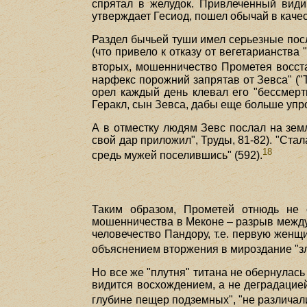
спрятал в желудок. Привлеченный види
утверждает Гесиод, пошел обычай в качес
Раздел бычьей туши имел серьезные пос
(что привело к отказу от вегетарианств
вторых, мошенничество Прометея восста
нарфекс порожний запрятав от Зевса" ("Т
орел каждый день клевал его "бессмертн
Геракл, сын Зевса, дабы еще больше упро
А в отместку людям Зевс послал на земл
свой дар приложил", Труды, 81-82). "Ста
18
средь мужей поселившись" (592).
Таким образом, Прометей отнюдь не с
мошенничества в Меконе – разрыв между
человечество Пандору, т.е. первую женщ
объяснением вторжения в мироздание "зла
Но все же "плутня" титана не обернулас
видится восхождением, а не деградацие
глубине пещер подземных", "не различали 