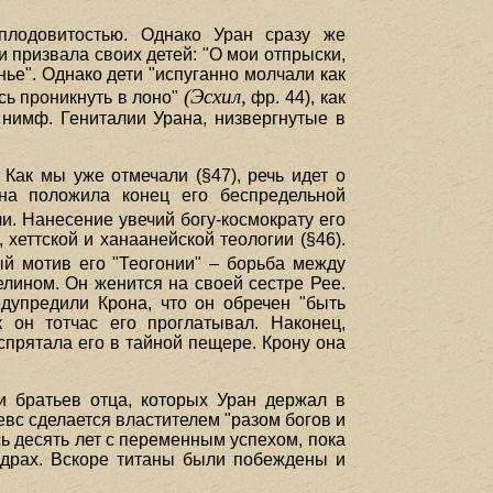
плодовитостью. Однако Уран сразу же
 призвала своих детей: "О мои отпрыски,
нье". Однако дети "испуганно молчали как
(Эсхил,
сь проникнуть в лоно"
фр. 44), как
 нимф. Гениталии Урана, низвергнутые в
Как мы уже отмечали (§47), речь идет о
ана положила конец его беспредельной
и. Нанесение увечий богу-космократу его
еттской и ханаанейской теологии (§46).
й мотив его "Теогонии" – борьба между
елином. Он женится на своей сестре Рее.
едупредили Крона, что он обречен "быть
к он тотчас его проглатывал. Наконец,
спрятала его в тайной пещере. Крону она
 и братьев отца, которых Уран держал в
евс сделается властителем "разом богов и
сь десять лет с переменным успехом, пока
едрах. Вскоре титаны были побеждены и