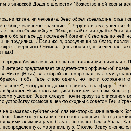
м в эпирской Додоне шелестом "божественной кроны велик
ра, ни жизни, ни человека, Зевс обрел всевластие, став 
12
его общеэллинское значение.
Веру во всемогущество З
росает вызов Олимпийцам: "Или дерзайте, изведайте боги, да
еднего бога и все до последней богини / Свестесь по ней; н
ы ни трудились! / Если же я, рассудивши за благо, повле
окрест вершины Олимпа/ Цепь обовью; и вселенная вся 
ртных!"
" породил бесчисленные попытки толкования, начиная с 
й интерес представляет свидетельство орфической поэмы 
у Никте (Ночь), у которой он вопрошал, как ему устано
 образом, чтобы "все стало одним, но части сохранили 
14
й веревке", которую он должен привязать к эфиру.
Этот б
изображает Ночь столь могучей богиней, что сам Зевс стр
семогущества Зевса следует почти сразу за описанием вс
по устройству космоса в чем-то сходны с советом Геи и Ура
 не оказалась губительной для некоторых изначальных бо
Ночь. Также не утратили некоторого влияния Понт (спокой
 и другими олимпийцами; Океан, первенец Геи и Урана. Ка
, неопределенную, маргинальную. Стоило Зевсу окончатель