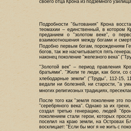
своего отца Крона из подземного узилищ
Подробности "бытования" Крона восста
теомахии – единственный, в котором К
преданием о "золотом веке", о перв
взаимоотношения между богами и смертн
Подобно первым богам, порождениям Ге
богов, так же насчитывается пять генера
наконец поколение "железного века" ("Тру
"Золотой век" – период правления Кро
братьями". "Жили те люди, как боги, со
хлебодарные земли" ("Труды", 112-15, 11
ведали ни болезней, ни старости, "а ум
многих религиозных традициях, пресекла
После того как "земля поколение это п
"серебряного века". Однако за их грехи
создал третью генерацию, людей "бро
поколением стали герои, которых просл
поселил на краю земли, на Островах Бл
восклицает: "Если бы мог я не жить с поко