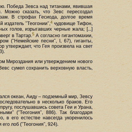
дию. Победа Зевса над титанами, явившая
я. Можно сказать, что Зевс пересоздал
озам. В строфах Гесиода, долгое время
4
й издатель "Теогонии",
чудовище Тифон,
ых голов, изрыгавших черные жала; [...]
5
зверг в Тартар.
А согласно гигантомахии,
м ("Немейские песни", I, 67), гиганты,
р утверждает, что Гея произвела на свет
3).
вом Мироздания или утверждением нового
Зевс сумел сохранить верховную власть,
ался океан, Аиду – подземный мир, Зевсу
оследовательно в несколько браков. Его
упругу, послушавшись совета Геи и Урана,
ыми" ("Теогония", 886). Так благодаря
о, в его естестве навсегда укоренилось
го лоб ("Теогония", 924).