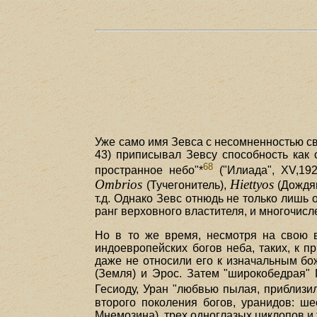
Уже само имя Зевса с несомненностью сви
43) приписывал Зевсу способность как 
68
пространное небо"*
("Илиада", XV,19
Ombrios
Hiettyos
(Тучегонитель),
(Дождя
т.д. Однако Зевс отнюдь не только лишь
ранг верховного властителя, и многочисл
Но в то же время, несмотря на свою в
индоевропейских богов неба, таких, к п
даже не относили его к изначальным бо
(Земля) и Эрос. Затем "широкобедрая" 
Гесиоду, Уран "любвью пылая, приблизил
второго поколения богов, уранидов: ше
Мнемозина), трех одноглазых циклопов и 