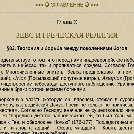
<<<
ОГЛАВЛЕHИЕ
>>>
Глава X
ЗЕВС И ГРЕЧЕСКАЯ РЕЛИГИЯ
§83. Теогония и борьба между поколениями богов
детельствует о том, что перед нами индоевропейское небес
сиять в небесах, так и проливаться дождем. Согласно Го
2). Многочисленные эпитеты Зевса предполагают в нем 
Urios
Astapios
щий),
(Посылающий попутные ветры),
(Гро
 олицетворение небосвода, доступного наблюдению. Урани
енные браки с хтоническими богинями.
ерховную власть (которую он, впрочем, стяжал в суровы
римеру, как ведийский Дьяус. Греки не только не приписы
жествам. Согласно Гесиоду, вначале не существовало ниче
Гея "породила дитятю равновеликого ей, то был Уран мног
ся к Гее, и обволок ее Ночью" (176-177). Последствием э
сти титанов (старший – Океан, младший – Крон), шести
трех сторуких (гекатонхейров).