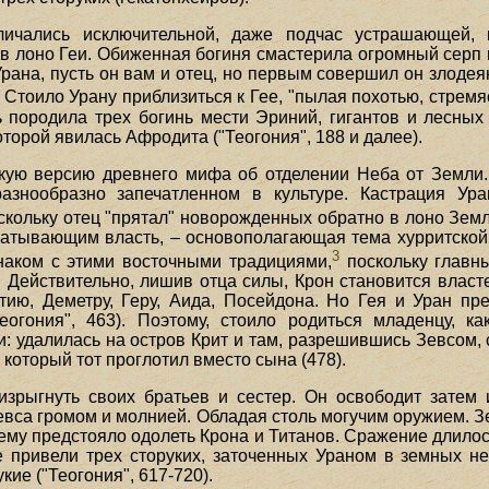
ичались исключительной, даже подчас устрашающей, 
 в лоно Геи. Обиженная богиня смастерила огромный серп и
 Урана, пусть он вам и отец, но первым совершил он злодея
 Стоило Урану приблизиться к Гее, "пылая похотью, стремя
 породила трех богинь мести Эриний, гигантов и лесных
оторой явилась Афродита ("Теогония", 188 и далее).
ую версию древнего мифа об отделении Неба от Земли. 
азнообразно запечатленном в культуре. Кастрация Ур
кольку отец "прятал" новорожденных обратно в лоно Земл
атывающим власть, – основополагающая тема хурритской, х
3
наком с этими восточными традициями,
поскольку главны
 Действительно, лишив отца силы, Крон становится власт
тию, Деметру, Геру, Аида, Посейдона. Но Гея и Уран пр
гония", 463). Поэтому, стоило родиться младенцу, ка
: удалилась на остров Крит и там, разрешившись Зевсом, 
 который тот проглотил вместо сына (478).
изрыгнуть своих братьев и сестер. Он освободит затем
Зевса громом и молнией. Обладая столь могучим оружием. З
 ему предстояло одолеть Крона и Титанов. Сражение длило
е привели трех сторуких, заточенных Ураном в земных н
кие ("Теогония", 617-720).