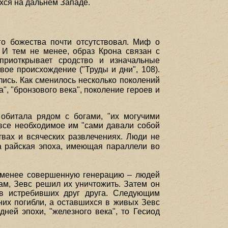
хся на дальнем Западе.
го божества почти отсутствовал. Миф о
 И тем не менее, образ Крона связан с
приоткрывает сродство и изначальные
ое происхождение ("Труды и дни", 108).
ись. Как сменилось несколько поколений
", "бронзового века", поколение героев и
 обитала рядом с богами, "их могучими
, все необходимое им "сами давали собой
твах и всяческих развлечениях. Люди не
эта райская эпоха, имеющая параллели во
ли менее совершенную генерацию – людей
гам, Зевс решил их уничтожить. Затем он
ов истребивших друг друга. Следующим
них погибли, а оставшихся в живых Зевс
ней эпохи, "железного века", то Гесиод