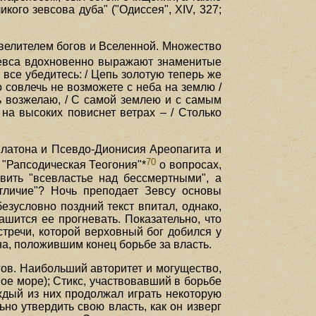
ого зевсова дуба" ("Одиссея", XIV, 327;
повелителем богов и Вселенной. Множество
евса вдохновенно выражают знаменитые
 все убедитесь: / Цепь золотую теперь же
о совлечь не возможете с неба на землю /
чь возжелаю, / С самой землею и с самым
на высоких повиснет ветрах – / Столько
Платона и Псевдо-Дионисия Ареопагита и
70
"Рапсодическая Теогония"*
о вопросах,
вить "всевластье над бессмертными", а
отличие"? Ночь преподает Зевсу основы
езусловно поздний текст впитал, однако,
ашится ее прогневать. Показательно, что
тречи, которой верховный бог добился у
на, положившим конец борьбе за власть.
гов. Наибольший авторитет и могущество,
ное море); Стикс, участвовавший в борьбе
ждый из них продолжал играть некоторую
но утвердить свою власть, как он изверг