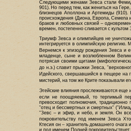
Следующими женами Зевса стали Фемида 
901). Но перед тем, как жениться на Ге
близнецов Аполлона и Артемиды (910). 
происхождения (Диона, Европа, Семела 
браков и любовных связей – одновремен
времен, постепенно сливается с культом
Триумф Зевса и олимпийцев не уничтожи
интегрируется в олимпийскую религию. 
Вернемся к эпизоду рождения Зевса и ег
младенце, сыне и возлюбленном Велико
потрясая своими щитами (мифологическа
до н.э.) славит прыжки Зевса, "верховног
Идейского, свершавшийся в пещере на г
мистерий, на том же Крите показывали е
Эгейские влияния прослеживаются еще и
если не поощряемый, то терпимый пер
превосходит полномочия, традиционно п
"отец и бессмертных и смертных" ("Илиад
"Зевс – и эфир, и небо, и земля. Он вс
покровительству под именем Зевса Хто
Ктесия он – хранитель домашнего очага 
и под именем Полней покровительствует 