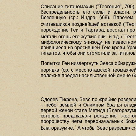
Описание титаномахии ("Теогония", 700)
беспредельность его силы и власти, р
Вселенную (ср.: Индра, §68). Впрочем
считавшихся позднейшей вставкой ("Теого
порождение Геи и Тартара, восстал прот
метали огонь его жуткие очи" и т.д. ("Те
мифологическому эпизоду, не известном
явившиеся из оросившей Гею крови Урана
гигантов, чтобы они отомстили за титанов,
Попытки Геи низвергнуть Зевса обнаруж
порядка (ср. с месопотамской теомахией,
положив предел насильственной смене б
Одолев Тифона, Зевс по жребию разделил
– небо; землей и Олимпом братья владе
первой женой стала Метида (Благоразумие
которые предсказали рождение "жесток
пророчеству четы первоначальных божес
7
Благоразумие.
А чтобы Зевс разрешился 