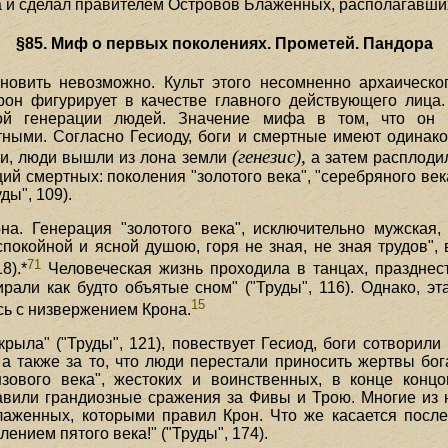
а и сделал правителем Островов Блаженных, располагавши
§85. Миф о первых поколениях. Прометей. Пандора
новить невозможно. Культ этого несомненно архаическо
рон фигурирует в качестве главного действующего лица.
ой генерации людей. Значение мифа в том, что он 
ыми. Согласно Гесиоду, боги и смертные имеют одинаков
(генезис),
и, люди вышли из лона земли
а затем расплодил
ций смертных: поколения "золотого века", "серебряного века
ды", 109).
на. Генерация "золотого века", исключительно мужская,
 спокойной и ясной душою, горя не зная, не зная трудов"
71
8).*
Человеческая жизнь проходила в танцах, празднес
ирали как будто объятые сном" ("Труды", 116). Однако, 
15
сь с низвержением Крона.
окрыла" ("Труды", 121), повествует Гесиод, боги сотвори
, а также за то, что люди перестали приносить жертвы бо
нзового века", жестоких и воинственных, в конце конц
авили грандиозные сражения за Фивы и Трою. Многие из 
аженных, которыми правил Крон. Что же касается послед
лением пятого века!" ("Труды", 174).