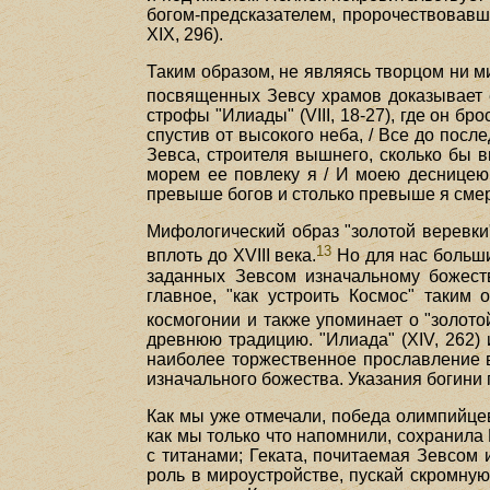
богом-предсказателем, пророчествовавши
XIX, 296).
Таким образом, не являясь творцом ни ми
посвященных Зевсу храмов доказывает 
строфы "Илиады" (VIII, 18-27), где он б
спустив от высокого неба, / Все до посл
Зевса, строителя вышнего, сколько бы в
морем ее повлеку я / И моею десницею 
превыше богов и столько превыше я сме
Мифологический образ "золотой веревки
13
вплоть до XVIII века.
Но для нас больши
заданных Зевсом изначальному божеств
главное, "как устроить Космос" таким
космогонии и также упоминает о "золото
древнюю традицию. "Илиада" (XIV, 262) 
наиболее торжественное прославление в
изначального божества. Указания богини 
Как мы уже отмечали, победа олимпийцев
как мы только что напомнили, сохранила 
с титанами; Геката, почитаемая Зевсом
роль в мироустройстве, пускай скромную