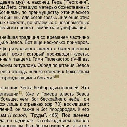
ять муз) и, наконец, Гера ("Теогония",
отом Лето, ставшую матерью божественных
богинями, по преимуществу хтонического
 обычны для богов грозы. Значение этих
ных божеств, почитаемых с незапамятных
 религии процесс симбиоза и унификации.
евнейшая традиция со временем частично
ьбе Зевса. Вот еще несколько примеров.
ифо-ритуального сюжета о божественном
ет грохот, который производят куреты,
м танцем). Гимн Палекастро (IV-III вв.
еским ритуалом). Обряд почитания Зевса
евса отнюдь нельзя отнести к божествам
69
 возрождающимся богами.*
бражающие Зевса безбородым юношей. Это
11
етизации
. Уже у Гомера власть Зевса
больше, чем "бог бескрайнего неба", он
ся лишь в отрывках (фр. 70), восклицает:
лений, он также и бог плодородия. К его
(Гесиод,
отам
"Труды", 465). Под именем
да, он надзирает за соблюдением законов
атарсиосом, был богом очищения, а также