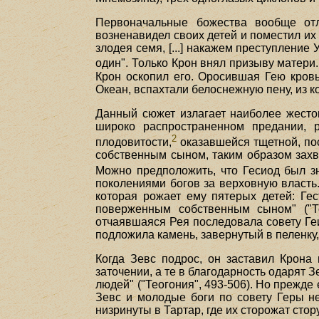
Первоначальные божества вообще отл
возненавидел своих детей и поместил их
злодея семя, [...] накажем преступление
один". Только Крон внял призыву матери.
Крон оскопил его. Оросившая Гею кровь
Океан, вспахтали белоснежную пену, из к
Данный сюжет излагает наиболее жесток
широко распространенном предании, р
2
плодовитости,
оказавшейся тщетной, пос
собственным сыном, таким образом захв
Можно предположить, что Гесиод был з
поколениями богов за верховную власть.
которая рожает ему пятерых детей: Гес
поверженным собственным сыном" ("Тео
отчаявшаяся Рея последовала совету Геи
подложила камень, завернутый в пеленку,
Когда Зевс подрос, он заставил Крона 
заточении, а те в благодарность одарят 
людей" ("Теогония", 493-506). Но прежде
Зевс и молодые боги по совету Геры н
низринуты в Тартар, где их сторожат стору