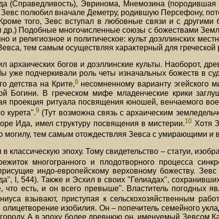
(Справедливость), Эвринома, Мнемозина (породившая дев
ре, Зевс полюбил вначале Деметру, родившую Персефону, п
Кроме того, Зевс вступал в любовные связи и с другими 
и др.) Подобные многочисленные союзы с божествами Земли
но и религиозное и политическое: культ доэллинских мест
 Зевса, тем самым осуществляя характерный для греческой
л архаических богов и доэллинские культы. Наоборот, др
Мы уже подчеркивали роль четы изначальных божеств в суд
8
о детства на Крите,
несомненному варианту эгейского м
й Богини. В греческом мифе младенческие крики заглуша
я проекция ритуала посвящения юношей, венчаемого военны
9
о курета".
(Тут возможна связь с архаическим земледельч
10
оре Ида, имел структуру посвящения в мистерии.
Хотя З
го могилу, тем самым отождествляя Зевса с умирающими и
 в классическую эпоху. Тому свидетельство – статуи, изо
ежиток многогранного и плодотворного процесса синкр
рисущие индо-европейскому верховному божеству. Зевс 
а", I, 544). Также и Эсхил в своих "Гелиадах", сохранивших
е, что есть, и он всего превыше". Властитель погодных яв
ниуса взывают, приступая к сельскохозяйственным раб
и олицетворение изобилия. Он – попечитель семейного укла
городу. А в эпоху более древнюю он, именуемый Зевсом К