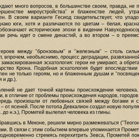
дают много вопросов, в большинстве своем, правда, не
ршенстве мироустройства" и блаженстве людей, утр
ен. В своем варианте Гесиод свидетельствует, что упад
ако юги, хотя и различаются по цветам – белая, красна
бозначают исторические эпохи в видении Навуходоносор
чае речь идет о смене династий, а во втором – о преем
героев между "бронзовым" и "железным" – столь силь
ет, впрочем, необъяснимо, процесс деградации, развязанно
замаскированная эсхатология: герои не умирают, а обрет
арство Крона. Подобная эсхатология будет впоследстви
пен не только героям, но и блаженным душам и "посвящ
 и др.).
лений не дает точной картины происхождении человека.
и, в отличие от проблемы происхождения народов, городов
чередь произошли от любовных связей между богами и с
– от ясеней. После потопа Девкалион создал новую популяци
. до н.э.), Прометей вылепил человека из глины.
бравшись в Меконе, решили мирно размежеваться ("Теогон
ми. В связи с этим событием впервые упоминается Промет
и одновременно стремясь перехитрить Зевса, Прометей пок