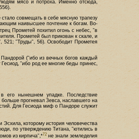
 людям мясо и потроха. Именно отсюда,
556).
 стало совмещать в себе мясную трапезу
ажающим наивысшее почтение к богам. Во-
рец Прометей похитил огонь с небес, "в
вителя. Прометей был прикован к скале, и
, 521; "Труды", 56). Освободит Прометея
ю Пандорой ("ибо из вечных богов каждый
 Гесиод, "ибо род ее многие беды принес,
н в его нынешнем упадке. Последствие
 больше прогневал Зевса, наславшего на
астий. Для Гесиода миф о Пандоре служит
и Эсхила, которому история человечества
юди, по утверждению Титана, "ютились в
72
омов из кирпича",*
не знали земледелия