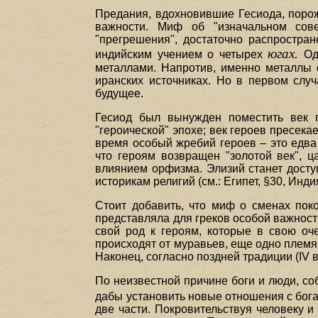
Предания, вдохновившие Гесиода, порож
важности. Миф об "изначальном сове
"прегрешения", достаточно распростран
югах.
индийским учением о четырех
Одн
металлами. Напротив, именно металлы о
иранских источниках. Но в первом слу
будущее.
Гесиод был вынужден поместить век 
"героической" эпохе; век героев пресека
время особый жребий героев – это едва 
что героям возвращен "золотой век", ц
влиянием орфизма. Элизий станет досту
историкам религий (см.: Египет, §30, Индия
Стоит добавить, что миф о сменах поко
представляла для греков особой важност
свой род к героям, которые в свою о
происходят от муравьев, еще одно племя 
Наконец, согласно поздней традиции (IV в
По неизвестной причине боги и люди, со
дабы установить новые отношения с бога
две части. Покровительствуя человеку 