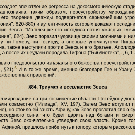
 создает впечатление регресса на докосмогоническую ста
авнозначна, таким образом, переустройству мироздани
, его творение дважды подвергнется серьезнейшим угр
ния", 820-880) и аутентичность которых доказал последни
ив Зевса. "Из плеч же его исходила сотня ужасных змеин
огония", 824). Зевс поразил чудовище своими молниями и ни
у ни Гомеру, ни Гесиоду, а впервые упомянутому Пиндаро
, также выступили против Зевса и его братьев. Аполлодо
 а после их неудачи породила Тифона ("Библиотека", I, 6, 1-
ивают недовольство изначального божества переустройст
6
 §21).
И в то же время, именно благодаря Гее и Урану 
ожественных правлений.
§84. Триумф и всевластие Зевса
 мироздание на три космические области. Посейдону дост
ли совместно ("Илиада", XV, 197). Затем Зевс вступил п
), но стоило ей зачать Афину, как Зевс проглотил свою с
осердного сына, что будет царить над богами и смертн
тв Зевс окончательно утвердил свою власть. Кроме тог
Афиной, пришлось прибегнуть к топору, которым раскололи е