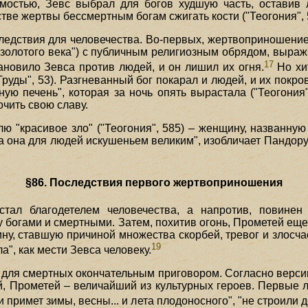
мостью, Зевс выбрал для богов худшую часть, оставив
тве жертвы бессмертным богам сжигать кости ("Теогония", 
ледствия для человечества. Во-первых, жертвоприношение
а "золотого века") с публичным религиозным обрядом, выр
17
новило Зевса против людей, и он лишил их огня.
Но хит
руды", 53). Разгневанный бог покарал и людей, и их покро
ую печень", которая за ночь опять вырастала ("Теогония"
чить свою славу.
ю "красивое зло" ("Теогония", 585) – женщину, названну
ла она для людей искушеньем великим", изобличает Пандору
§86. Последствия первого жертвоприношения
тал благодетелем человечества, а напротив, повине
 богами и смертными. Затем, похитив огонь, Прометей еще
ину, ставшую причиной множества скорбей, тревог и злосч
19
", как мести Зевса человеку.
ь для смертных окончательным приговором. Согласно верси
й, Прометей – величайший из культурных героев. Первые л
примет зимы, весны... и лета плодоносного", "не строили д