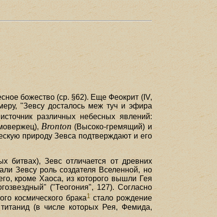
ное божество (ср. §62). Еще Феокрит (IV,
меру, "Зевсу досталось меж туч и эфира
источник различных небесных явлений:
Bronton
мовержец),
(Высоко-гремящий) и
ческую природу Зевса подтверждают и его
х битвах), Зевс отличается от древних
вали Зевсу роль создателя Вселенной, но
го, кроме Хаоса, из которого вышли Гея
озвездный" ("Теогония", 127). Согласно
1
того космического брака
стало рождение
 титанид (в числе которых Рея, Фемида,