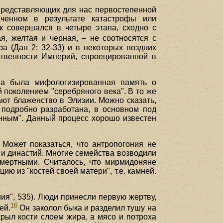
 представляющих для нас первостепенной
аченном в результате катастрофы или
ок совершался в четыре этапа, сходно с
я, желтая и черная, – не соотносятся с
а (Дан 2: 32-33) и в некоторых поздних
ственности Империй, спроецированной в
на была мифологизированная память о
й поколением "серебряного века". В то же
ают блаженство в Элизии. Можно сказать,
и подробно разработана, в основном под
енным". Данный процесс хорошо известен
 Может показаться, что антропогония не
 и династий. Многие семейства возводили
мертными. Считалось, что мирмидоняне
ю из "костей своей матери", т.е. камней.
ия", 535). Люди принесли первую жертву,
16
ей.
Он заколол быка и разделил тушу на
рыл кости слоем жира, а мясо и потроха