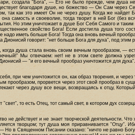
вари, создала "Бога", — Его не было прежде, чем душа н
существует благодаря душе, но божество — Он Сам через С
м, так как это имеет Он не через душу. Когда же найдет 
у она самость и своеволие, тогда творит в ней Бог (без в
 бытия. Но этим уничтожает в душе Бог Себя Самого и таким 
ущественное свойство Бога! Если достигла душа того сост
е надо иметь больше Бога! Тогда она вновь вечный прообраз
а Дионисий говорит: "нет больше Бога для духа", под этим ра
, когда душа стала вновь своим вечным прообразом, — есть
вечный!" Мы отвечаем: нет! не в этом свете должна узрет
ионисий — "и его вечный прообраз уничтожится для духа".
ебя, при чем уничтожится он, как образ творения, и через т
ным прообразом, прорвется через этот свой прообраз в су
текают через душу все вещи, возвращаясь к отцу, Который
 "свет", то есть Отец, тот самый свет, в котором дух созер
тво не действует и не знает творческой деятельности. Что 
является творцом; тут душа моя приравнивается "Отцу". 
— Но в Священном Писании сказано: "ничто не равно Богу"!