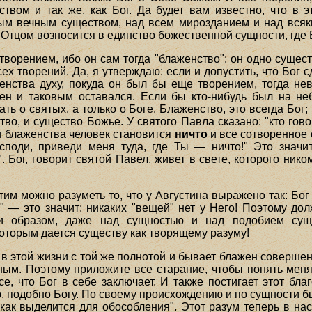
вом и так же, как Бог. Да будет вам известно, что в э
ым вечным существом, над всем мирозданием и над всяки
 Отцом возносится в единство божественной сущности, где Б
ворением, ибо он сам тогда "блаженство": он одно сущест
х творений. Да, я утверждаю: если и допустить, что Бог сд
нства духу, покуда он был бы еще творением, тогда не
ен и таковым оставался. Если бы кто-нибудь был на не
ать о святых, а только о Боге. Блаженство, это всегда Бог;
о, и существо Божье. У святого Павла сказано: "кто говорит
и блаженства человек становится
ничто
и все сотворенное 
споди, приведи меня туда, где Ты — ничто!" Это значит
ог, говорит святой Павел, живет в свете, которого ником
тим можно разуметь то, что у Августина выражено так: Бог е
о" — это значит: никаких "вещей" нет у Него! Поэтому д
и образом, даже над сущностью и над подобием сущ
которым дается существу как творящему разуму!
е в этой жизни с той же полнотой и бывает блажен совершенн
ым. Поэтому приложите все старание, чтобы понять меня
е, что Бог в себе заключает. И также постигает этот бл
 подобно Богу. По своему происхождению и по сущности бы
 как выделится для обособления". Этот разум теперь в нас