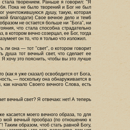
е стала творением. Раньше я говорил: "Я
ебя. Пока не было творений и Бог не был
Бог уничтожившуюся душу, такую, которая
сякой благодати) Свое вечное дело и тем6
образом не остается больше ни "Бога", ни
ояния, что стала способна страдательно
, в котором вечно созерцал, ее Бог, тогда
зумеет он то, что я только что изложил.
 ли она — тот "свет", о котором говорит
ь душа тот вечный свет, что сделает ее
 Я хочу это пояснить, чтобы вы это лучше
о (как я уже сказал) освободится от Бога,
щность, — поскольку она обнаруживается в
, как начало Своего вечного Слова, есть
цает вечный свет? Я отвечаю: нет! А теперь
же касается моего вечного образа, то для
Ибо мой вечный прообраз (по отношению к
 Таким образом, чтоб стать равной Богу,