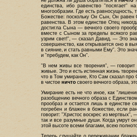
не должна ли душа обратиться в
Ничто
?
единства, ибо равенство "посягает" н
многообразии. Где есть равносущность, т
Божестве: поскольку Он Сын, Он равен 
равенства. В этом единстве Отец никогд
достигла Сына — вечного своего прообр
вместе с Сыном за пределы всякого рав
узрим свет!", — сказал Давид. — Это з
совершенство, как открывается оно в вы
в сияние, и стать равными Ему". Это зна
и "пребудем, как Он".
"В нем живы все творения", — говорит 
живые. Это и есть истинная жизнь творен
что в Том умирание, Кто Сам сказал про 
в чистое
ничто
своего вечного образа, эт
Умирание есть не что иное, как "лишени
разобщению вечного образа с Единством,
прообраз и остается лишь в единстве с
погребен и блажен в божестве, если ра
говорит: "Христос воскрес из мертвых", 
так и все разумные души. Когда умрут он
этой высоте всеми благами, всею полнот
Теперь слушайте о переживании блажен