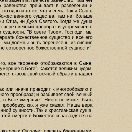
ы заметить: где есть равенство, там нет
бо равенство пребывает в разделении и
то одно и то же, что я есмь. Так и Сын в
божественного существа, там нет больше
ни Отца, ни Духа Святого. Когда же душа
а через вечный прообраз и устремляется
 сущности. "В свете Твоем, Господи, мы
ерцать божественное существо и все его
т: "мы должны быть перенесены из сияния
е не сотворенное божественной сущности";
его, все творения отображаются в Сыне,
 умершие в Боге". Кажется великим чудом,
ается сквозь свой вечный образ и впадает
так или иначе приводит к многообразию и
ного прообраза; и разбивает свой вечный
, в Боге умершие". Никто не может быть
прообразу, как я уже сказал. Наша вера
енной сущности. Так и христианская душа,
з этой смерти в Божество и насладятся на
 которых Он хочет сделать блаженными,