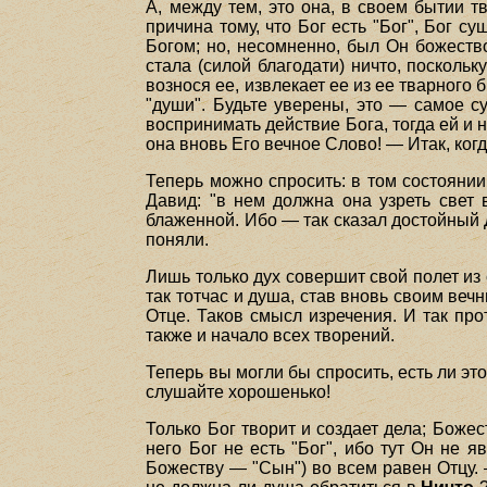
А, между тем, это она, в своем бытии т
причина тому, что Бог есть "Бог", Бог 
Богом; но, несомненно, был Он божество
стала (силой благодати) ничто, поскольк
вознося ее, извлекает ее из ее тварного
"души". Будьте уверены, это — самое с
воспринимать действие Бога, тогда ей и н
она вновь Его вечное Слово! — Итак, когд
Теперь можно спросить: в том состоянии
Давид: "в нем должна она узреть свет 
блаженной. Ибо — так сказал достойный Д
поняли.
Лишь только дух совершит свой полет из с
так тотчас и душа, став вновь своим веч
Отце. Таков смысл изречения. И так про
также и начало всех творений.
Теперь вы могли бы спросить, есть ли этот
слушайте хорошенько!
Только Бог творит и создает дела; Божес
него Бог не есть "Бог", ибо тут Он не 
Божеству — "Сын") во всем равен Отцу. 