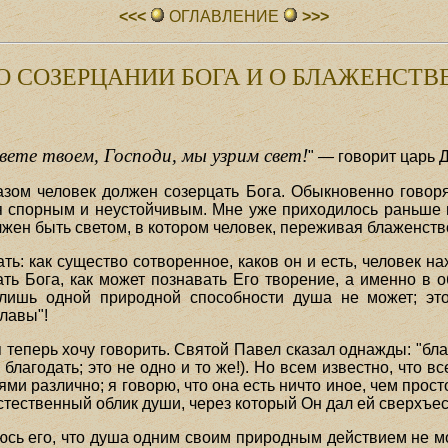
<<<
ОГЛАВЛЕHИЕ
>>>
О СОЗЕРЦАНИИ БОГА И О БЛАЖЕНСТВ
вете твоем, Господи, мы узрим свет!
" — говорит царь 
азом человек должен созерцать Бога. Обыкновенно говоря
 спорным и неустойчивым. Мне уже приходилось раньше гов
лжен быть светом, в котором человек, переживая блаженство
ать: как существо сотворенное, каков он и есть, человек н
ать Бога, как может познавать Его творение, а именно в о
ишь одной природной способности душа не может; это 
лавы"!
 теперь хочу говорить. Святой Павел сказал однажды: "бла
м благодать; это не одно и то же!). Но всем известно, что в
лями различно; я говорю, что она есть ничто иное, чем прос
естественный облик души, через который Он дал ей сверхъе
сь его, что душа одним своим природным действием не мо