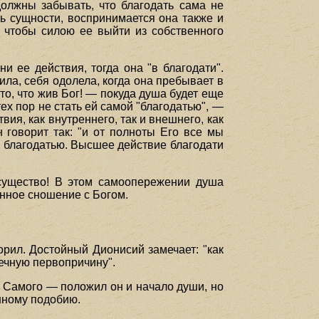
должны забывать, что благодать сама не
шь сущности, воспринимается она также и
, чтобы силою ее выйти из собственного
ни ее действия, тогда она "в благодати".
ила, себя одолела, когда она пребывает в
то, что жив Бог! — покуда душа будет еще
тех пор не стать ей самой "благодатью", —
вия, как внутреннего, так и внешнего, как
 говорит так: "и от полноты Его все мы
ой благодатью. Высшее действие благодати
 существо! В этом самоопережении душа
енное сношение с Богом.
орил. Достойный Дионисий замечает: "как
вечную первопричину".
я Самого — положил он и начало души, но
енному подобию.