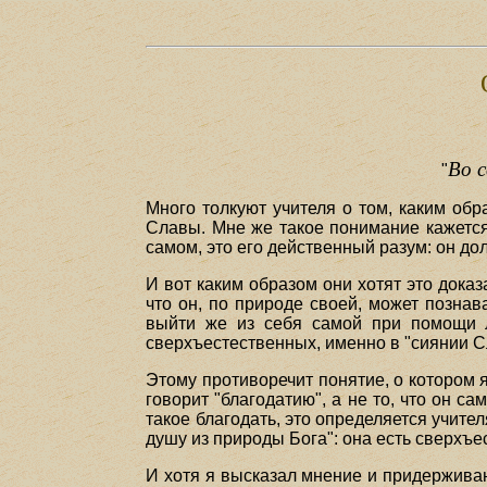
Во с
"
Много толкуют учителя о том, каким обр
Славы. Мне же такое понимание кажется
самом, это его действенный разум: он до
И вот каким образом они хотят это доказ
что он, по природе своей, может познав
выйти же из себя самой при помощи л
сверхъестественных, именно в "сиянии С
Этому противоречит понятие, о котором я
говорит "благодатию", а не то, что он са
такое благодать, это определяется учите
душу из природы Бога": она есть сверхъ
И хотя я высказал мнение и придерживаю