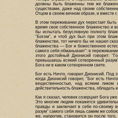
должны быть блаженны тем же блаженст
существами, даже над своим собственн
Отцом в своем вечном образе, и вместе с
В этом переживании дух перестает быть т
время свое собственное блаженство и все
бы испытать безусловную полноту блаже
"Богом", и чтоб дух был при этом блаж
блаженстве, тот ничего бы не нашел сказ
блаженства — Бог и божественное естеств
самого себя обманывает": в переживани
этого достойный Дионисий говорит: "Го
превышаешь всякий сотворенный разум". Б
Бога ни в каком сотворенном свете.
Бог есть Ничто, говорил Дионисий. Под э
когда Дионисий говорит, "Бог есть Ничт
вещественностью, над всяким ликом 
действительность блаженства, обладать 
Как я сказал, человек созерцает Бога уж
Это многим людям покажется удивительн
правды и заключает в себе по-своему вс
разум" самого себя лишь самим же собою,
же, напротив, становится он после того,