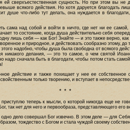
ся ей сверхъестественная сущность. Но при этом вы не 
ревыше всякого действия. Но хотя даруется благодать ли
т душе что-либо тут делать, она нуждается в благодати
ь сама над собой и войти в ничто, где нет ни ее самой, 
ачает то состояние, когда душа действительно себя оперед
одну лишь себя — как Бог! Знайте — и это также верно, как 
творенное и природное, и действовать сообразно этому, до 
 этого надобно, чтобы душа была свободна от всякого дейст
ая никакого делания, — это то самое, о чем святой Иоанн
но надо сначала быть в благодати, чтобы потом стать сам
а!
нное действие и также похищает у нее ее собственное
 свойственным только творению, и вступает в непосредств
* * *
 приступлю теперь к мысли, о которой никогда еще не гов
Бог, так нет для него и первообраза, представляющего его 
 одно дело совершал Бог извечно. В этом деле — для Себ
образом, тождество с Богом и стала чуждой своему собств