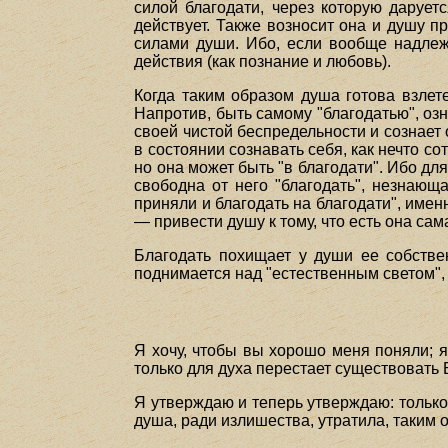
силой благодати, через которую дарует
действует. Также возносит она и душу п
силами души. Ибо, если вообще надлежи
действия (как познание и любовь).
Когда таким образом душа готова взлетет
Напротив, быть самому "благодатью", озн
своей чистой беспредельности и сознает 
в состоянии сознавать себя, как нечто со
но она может быть "в благодати". Ибо для
свободна от него "благодать", незнающ
приняли и благодать на благодати", имен
— привести душу к тому, что есть она сам
Благодать похищает у души ее собстве
поднимается над "естественным светом",
Я хочу, чтобы вы хорошо меня поняли; я
только для духа перестает существовать 
Я утверждаю и теперь утверждаю: только
душа, ради излишества, утратила, таким 