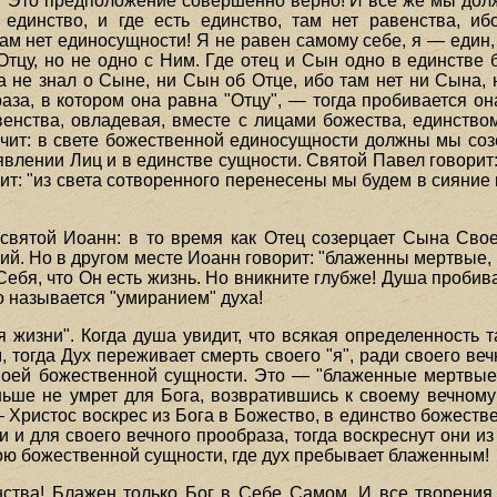
 Это предположение совершенно верно! И все же мы должн
а единство, и где есть единство, там нет равенства, и
ам нет единосущности! Я не равен самому себе, я — един, э
Отцу, но не одно с Ним. Где отец и Сын одно в единстве 
а не знал о Сыне, ни Сын об Отце, ибо там нет ни Сына, 
аза, в котором она равна "Отцу", — тогда пробивается он
енства, овладевая, вместе с лицами божества, единством
начит: в свете божественной единосущности должны мы соз
явлении Лиц и в единстве сущности. Святой Павел говори
чит: "из света сотворенного перенесены мы будем в сияни
святой Иоанн: в то время как Отец созерцает Сына Сво
ий. Но в другом месте Иоанн говорит: "блаженны мертвые,
Себя, что Он есть жизнь. Но вникните глубже! Душа пробив
о называется "умиранием" духа!
я жизни". Когда душа увидит, что всякая определенность 
 тогда Дух переживает смерть своего "я", ради своего веч
воей божественной сущности. Это — "блаженные мертвые
ньше не умрет для Бога, возвратившись к своему вечному 
— Христос воскрес из Бога в Божество, в единство божеств
и и для своего вечного прообраза, тогда воскреснут они и
ою божественной сущности, где дух пребывает блаженным!
ства! Блажен только Бог в Себе Самом. И все творения,