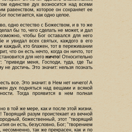
том единстве дух возносится над всеми
м равенством, которое он сохраняет ее
ог постигается, как одно целое.
во, одно естество с Божеством, и в то же
елал бы то, чего сделать не может, и дал
возможно, чтобы Бог оставался для него
бе и увидал всех святых, каждого в его
 и каждый, кто блажен, тот в переживании
, что он есть нечто, когда он ничто, тот
становится для него
ничто
! Относительно
: "приведи меня, Господи, туда, где Ты
у не достичь. Это значит: нельзя познать
сть все. Это значит: в Нем нет ничего! А
олжен дух подняться над вещами и всякой
ности. Тогда проявится в нем полная
о в той же мере, как и после этой жизни.
! Творящий разум проистекает из вечной
агородный, божественный, этот "творящий
тия он есть, безусловно, Бог; "творением
, несомненно, так же прекрасен, как и по