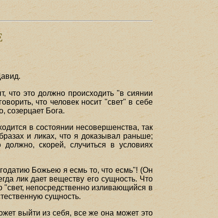
Е
Давид.
т, что это должно происходить "в сиянии
орить, что человек носит "свет" в себе
, созерцает Бога.
аходится в состоянии несовершенства, так
бразах и ликах, что я доказывал раньше;
должно, скорей, случиться в условиях
годатию Божьею я есмь то, что есмь"! (Он
сегда лик дает веществу его сущность. Что
то "свет, непосредственно изливающийся в
стественную сущность.
жет выйти из себя, все же она может это