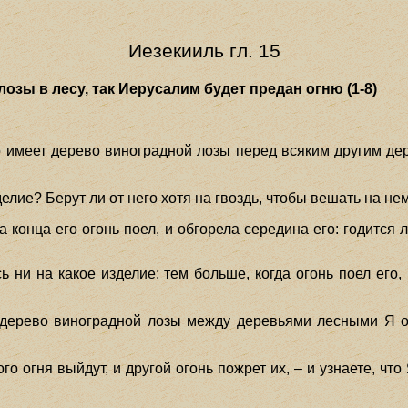
Иезекииль гл. 15
озы в лесу, так Иерусалим будет предан огню (1-8)
о имеет дерево виноградной лозы перед всяким другим де
зделие? Берут ли от него хотя на гвоздь, чтобы вешать на н
а конца его огонь поел, и обгорела середина его: годится 
сь ни на какое изделие; тем больше, когда огонь поел его, 
к дерево виноградной лозы между деревьями лесными Я о
го огня выйдут, и другой огонь пожрет их, – и узнаете, что