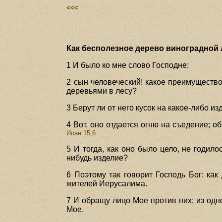
<<<
Как бесполезное дерево виноградной л
1 И было ко мне слово Господне:
2 сын человеческий! какое преимуществ
деревьями в лесу?
3 Берут ли от него кусок на какое-либо и
4 Вот, оно отдается огню на съедение; об
Иоан.15,6
5 И тогда, как оно было цело, не годило
нибудь изделие?
6 Поэтому так говорит Господь Бог: ка
жителей Иерусалима.
7 И обращу лицо Мое против них; из одно
Мое.