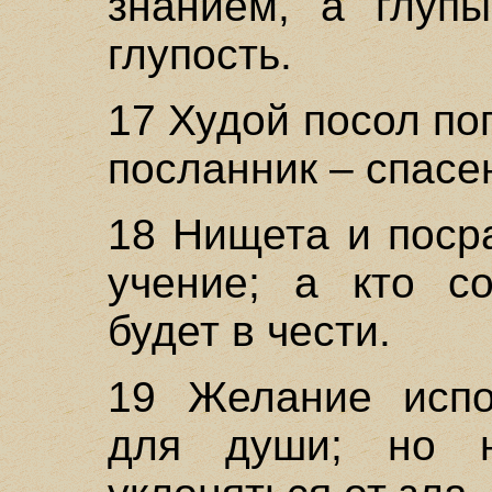
знанием, а глупы
глупость.
17 Худой посол по
посланник – спасе
18 Нищета и поср
учение; а кто со
будет в чести.
19 Желание испо
для души; но н