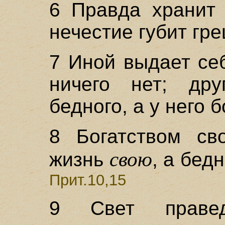
6 Правда хранит 
нечестие губит гр
7 Иной выдает себ
ничего нет; др
бедного, а у него б
8 Богатством св
свою
жизнь
, а бед
Прит.10,15
9 Свет правед