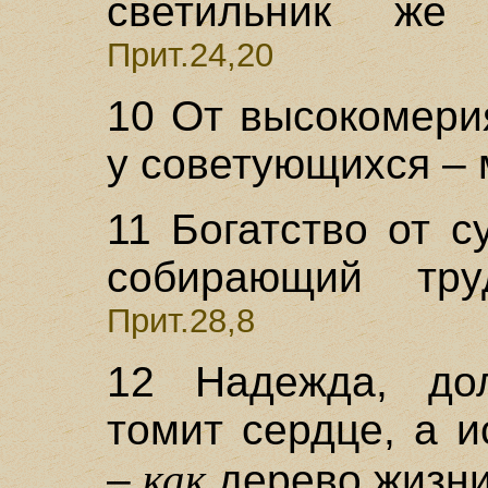
светильник же 
Прит.24,20
10 От высокомери
у советующихся – 
11 Богатство от с
собирающий тру
Прит.28,8
12 Надежда, до
томит сердце, а 
как
–
дерево жизни