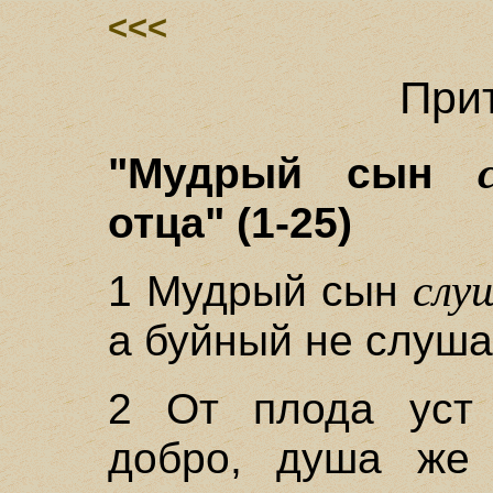
<<<
Прит
"Мудрый сын
отца" (1-25)
слу
1 Мудрый сын
а буйный не слуша
2 От плода ус
добро, душа же 