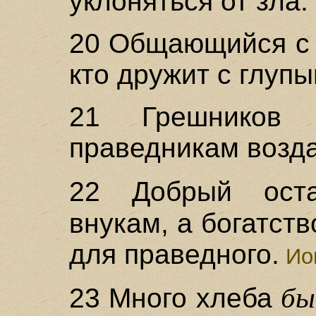
уклоняться от зла.
20 Общающийся с 
кто дружит с глупы
21 Грешников 
праведникам возда
22 Добрый ост
внукам, а богатст
для праведного.
Иов
бы
23 Много хлеба