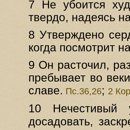
7 Не убоится худ
твердо, надеясь на
8 Утверждено серд
когда посмотрит на
9 Он расточил, ра
пребывает во веки
славе.
;
Пс.36,26
2 Кор
10 Нечестивый
досадовать, заск