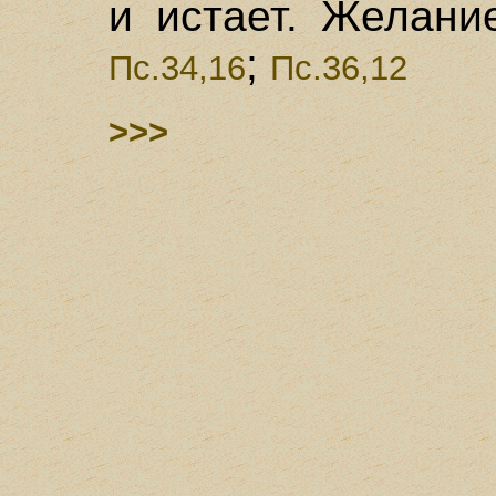
и истает. Желани
;
Пс.34,16
Пс.36,12
>>>