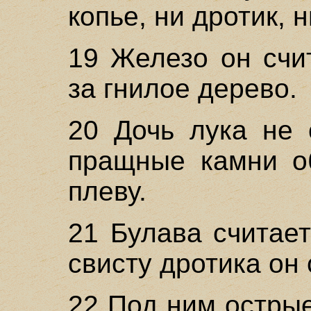
копье, ни дротик, 
19 Железо он счи
за гнилое дерево.
20 Дочь лука не 
пращные камни о
плеву.
21 Булава считает
свисту дротика он 
22 Под ним острые