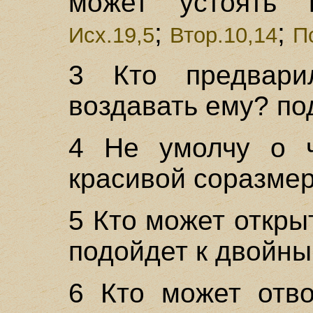
может устоять
;
;
Исх.19,5
Втор.10,14
П
3 Кто предвар
воздавать ему? по
4 Не умолчу о ч
красивой соразмер
5 Кто может откры
подойдет к двойны
6 Кто может отво