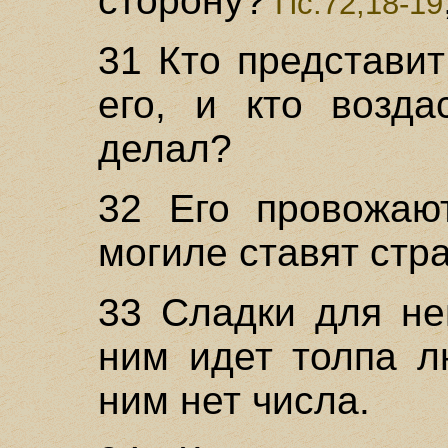
сторону?
Пс.72,18-19
31 Кто представи
его, и кто возда
делал?
32 Его провожаю
могиле ставят стра
33 Сладки для не
ним идет толпа л
ним нет числа.