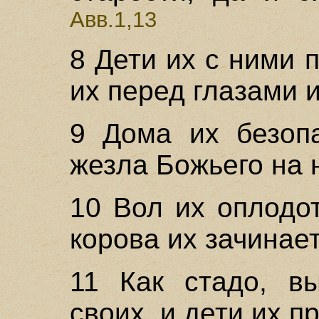
Авв.1,13
8 Дети их с ними 
их перед глазами и
9 Дома их безопа
жезла Божьего на 
10 Вол их оплодот
корова их зачинае
11 Как стадо, в
своих, и дети их п