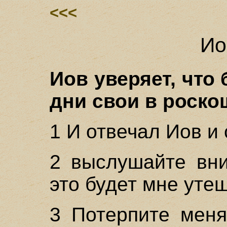
<<<
Ио
Иов уверяет, что
дни свои в роско
1 И отвечал Иов и 
2 выслушайте вни
это будет мне уте
3 Потерпите меня