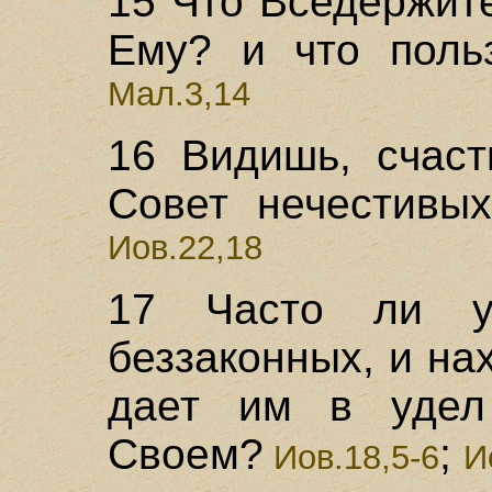
15 Что Вседержит
Ему? и что поль
Мал.3,14
16 Видишь, счаст
Совет нечестивых
Иов.22,18
17 Часто ли уг
беззаконных, и на
дает им в удел
Своем?
;
Иов.18,5-6
И