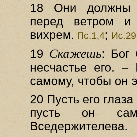
18 Они должны 
перед ветром и 
вихрем.
;
Пс.1,4
Ис.29
Скажешь
19
: Бог
несчастье его. –
самому, чтобы он э
20 Пусть его глаза
пусть он са
Вседержителева.