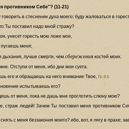
я противником Себе"? (11-21)
у говорить в стеснении духа моего; буду жаловаться в горес
что Ты поставил надо мной стражу?
оя, унесет горесть мою ложе мое,
 пугаешь меня;
сбережения
я дыхания, лучше смерти, чем
костей моих.
не. Отступи от меня, ибо дни мои суета.
нишь его и обращаешь на него внимание Твое,
Пс.8,5
мгновение испытываешь его?
дешь от меня, пока не дашь мне проглотить слюну мою?
бе, страж людей! Зачем Ты поставил меня противником Себе
 снять с меня беззакония моего? ибо, вот, я лягу в прахе; з