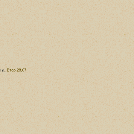
та.
Втор.28,67