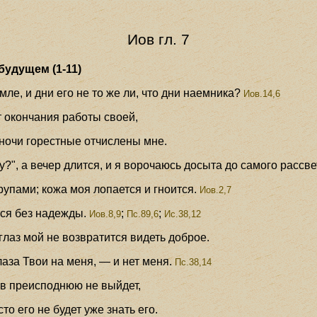
Иов гл. 7
будущем (1-11)
ле, и дни его не то же ли, что дни наемника?
Иов.14,6
т окончания работы своей,
и ночи горестные отчислены мне.
ну?", а вечер длится, и я ворочаюсь досыта до самого рассве
упами; кожа моя лопается и гноится.
Иов.2,7
тся без надежды.
;
;
Иов.8,9
Пс.89,6
Ис.38,12
глаз мой не возвратится видеть доброе.
лаза Твои на меня, — и нет меня.
Пс.38,14
 в преисподнюю не выйдет,
то его не будет уже знать его.