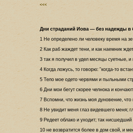
<<<
Дни страданий Иова — без надежды в 
1 Не определено ли человеку время на зем
2 Как раб жаждет тени, и как наемник жде
3 так я получил в удел месяцы суетные, 
4 Когда ложусь, то говорю: "когда-то вста
5 Тело мое одето червями и пыльными стр
6 Дни мои бегут скорее челнока и кончаю
7 Вспомни, что жизнь моя дуновение, что 
8 Не увидит меня глаз видевшего меня; г
9 Редеет облако и уходит; так нисшедший
10 не возвратится более в дом свой, и мес