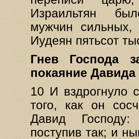
Израильтян бы
мужчин сильных, 
Иудеян пятьсот ты
Гнев Господа з
покаяние Давида 
10 И вздрогнуло 
того, как он сос
Давид Господу:
поступив так; и н