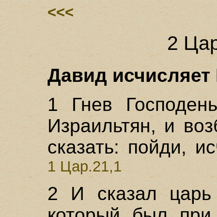
<<<
2 Цар
Давид исчисляет 
1 Гнев Господень
Израильтян, и во
сказать: пойди, и
1 Цар.21,1
2 И сказал царь 
который был при