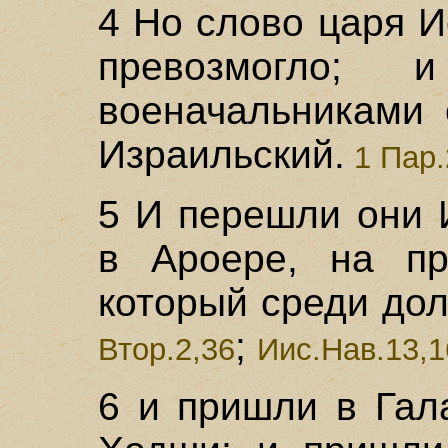
4 Но слово царя 
превозмогло;
военачальниками 
Израильский.
1 Пар.
5 И перешли они 
в Ароере, на пр
который среди дол
;
Втор.2,36
Иис.Нав.13,1
6 и пришли в Гал