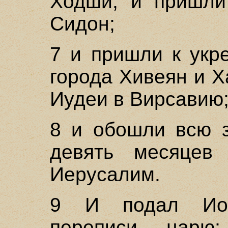
Ходши; и пришли
Сидон;
7 и пришли к укр
города Хивеян и 
Иудеи в Вирсавию
8 и обошли всю 
девять месяцев
Иерусалим.
9 И подал Иоа
переписи царю