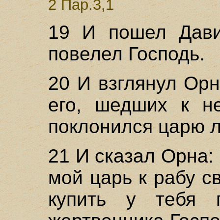
2 Пар.3,1
19 И пошел Дави
повелел Господь.
20 И взглянул Орн
его, шедших к н
поклонился царю л
21 И сказал Орна:
мой царь к рабу с
купить у тебя 