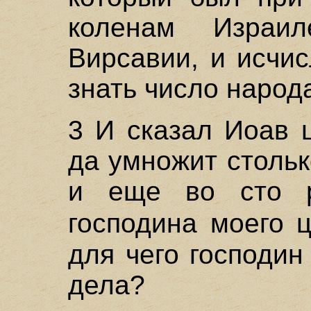
коленам Изра
Вирсавии, и исчи
знать число народ
3 И сказал Иоав 
да умножит стольк
и еще во сто р
господина моего 
для чего господин
дела?