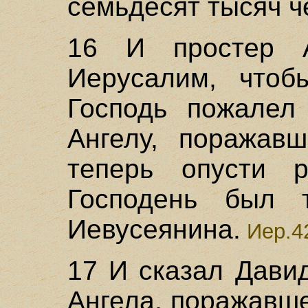
семьдесят тысяч ч
16 И простер 
Иерусалим, чтоб
Господь пожалел
Ангелу, поражавш
теперь опусти 
Господень был 
Иевусеянина.
Иер.4
17 И сказал Давид
Ангела, поражавшег