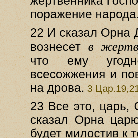
жертвенника Госпо
поражение народа
22 И сказал Орна 
в жертв
вознесет
что ему угод
всесожжения и по
на дрова.
3 Цар.19,2
23 Все это, царь,
сказал Орна царю
будет милостив к т