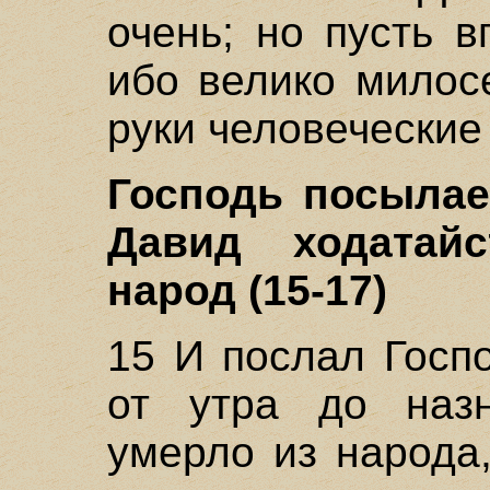
очень; но пусть в
ибо велико милос
руки человеческие
Господь посылает
Давид ходатай
народ (15-17)
15 И послал Госп
от утра до назн
умерло из народа