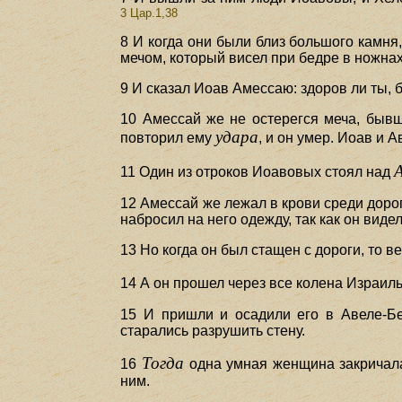
3 Цар.1,38
8 И когда они были близ большого камня,
мечом, который висел при бедре в ножнах
9 И сказал Иоав Амессаю: здоров ли ты, 
10 Амессай же не остерегся меча, бывше
удара
повторил ему
, и он умер. Иоав и 
11 Один из отроков Иоавовых стоял над
12 Амессай же лежал в крови среди дорог
набросил на него одежду, так как он вид
13 Но когда он был стащен с дороги, то 
14 А он прошел через все колена Израил
15 И пришли и осадили его в Авеле-Бе
старались разрушить стену.
Тогда
16
одна умная женщина закричала 
ним.