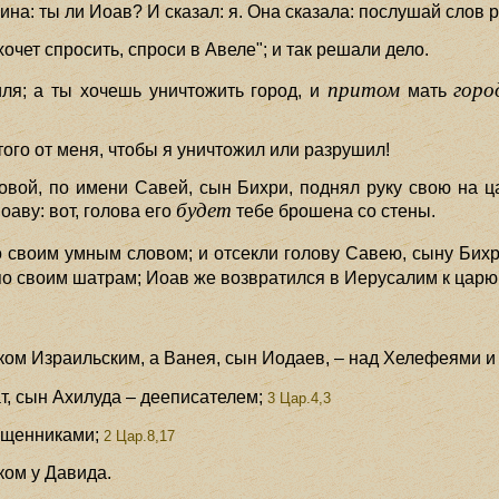
ина: ты ли Иоав? И сказал: я. Она сказала: послушай слов р
хочет спросить, спроси в Авеле"; и так решали дело.
притом
горо
ля; а ты хочешь уничтожить город, и
мать
этого от меня, чтобы я уничтожил или разрушил!
овой, по имени Савей, сын Бихри, поднял руку свою на ц
будет
оаву: вот, голова его
тебе брошена со стены.
 своим умным словом; и отсекли голову Савею, сыну Бихр
о своим шатрам; Иоав же возвратился в Иерусалим к царю
ком Израильским, а Ванея, сын Иодаев, – над Хелефеями 
т, сын Ахилуда – дееписателем;
3 Цар.4,3
ященниками;
2 Цар.8,17
ком у Давида.