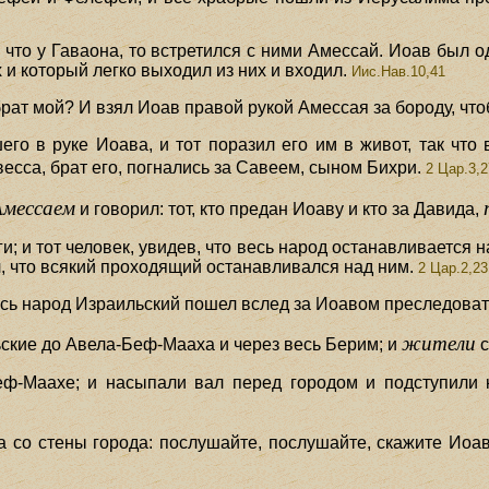
 что у Гаваона, то встретился с ними Амессай. Иоав был 
 и который легко выходил из них и входил.
Иис.Нав.10,41
брат мой? И взял Иоав правой рукой Амессая за бороду, что
го в руке Иоава, и тот поразил его им в живот, так что
Авесса, брат его, погнались за Савеем, сыном Бихри.
2 Цар.3,2
Амессаем
и говорил: тот, кто предан Иоаву и кто за Давида,
и; и тот человек, увидев, что весь народ останавливается н
ел, что всякий проходящий останавливался над ним.
2 Цар.2,23
весь народ Израильский пошел вслед за Иоавом преследова
жители
ьские до Авела-Беф-Мааха и через весь Берим; и
с
ф-Маахе; и насыпали вал перед городом и подступили 
со стены города: послушайте, послушайте, скажите Иоаву