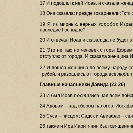
17 И подошел к ней Иоав, и сказала женщ
18 Она сказала: прежде говаривали: "кто 
городов
19 Я из мирных, верных
Израи
наследие Господне?
20 И отвечал Иоав и сказал: да не будет 
21 Это не так; но человек с горы Ефрем
отступлю от города. И сказала женщина И
22 И пошла женщина по всему народу со
люди
трубой, и разошлись от города все
п
Главные начальники Давида (23-26)
поставлен
23 И был Иоав
над всем войс
24 Адорам – над сбором налогов; Иосафа
25 Суса – писцом; Садок и Авиафар – св
26 также и Ира Иаритянин был священни