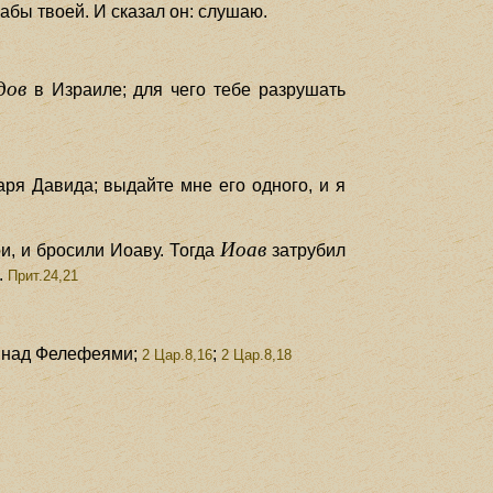
абы твоей. И сказал он: слушаю.
дов
в Израиле; для чего тебе разрушать
аря Давида; выдайте мне его одного, и я
Иоав
и, и бросили Иоаву. Тогда
затрубил
.
Прит.24,21
и над Фелефеями;
;
2 Цар.8,16
2 Цар.8,18