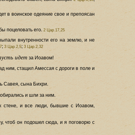
одет в воинское одеяние свое и препоясан
бы поцеловать его.
2 Цар.17,25
 выпали внутренности его на землю, и не
;
;
7
3 Цар.2,5
3 Цар.2,32
пусть идет
за Иоавом!
ад ним, стащил Амессая с дороги в поле и
ть Савея, сына Бихри.
обирались и шли за ним.
к стене, и все люди, бывшие с Иоавом,
, чтоб он подошел сюда, и я поговорю с