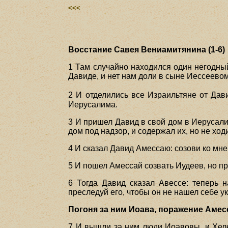
<<<
Восстание Савея Вениамитянина (1-6)
1 Там случайно находился один негодный
Давиде, и нет нам доли в сыне Иессеевом
2 И отделились все Израильтяне от Да
Иерусалима.
3 И пришел Давид в свой дом в Иерусали
дом под надзор, и содержал их, но не ход
4 И сказал Давид Амессаю: созови ко мне
5 И пошел Амессай созвать Иудеев, но п
6 Тогда Давид сказал Авессе: теперь 
преследуй его, чтобы он не нашел себе у
Погоня за ним Иоава, поражение Амесс
7 И вышли за ним люди Иоавовы, и Хел