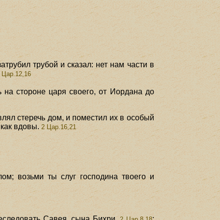
трубил трубой и сказал: нет нам части в
 Цар.12,16
 на стороне царя своего, от Иордана до
лял стеречь дом, и поместил их в особый
 как вдовы.
2 Цар.16,21
ом; возьми ты слуг господина твоего и
следовать Савея, сына Бихри.
;
2 Цар.8,18