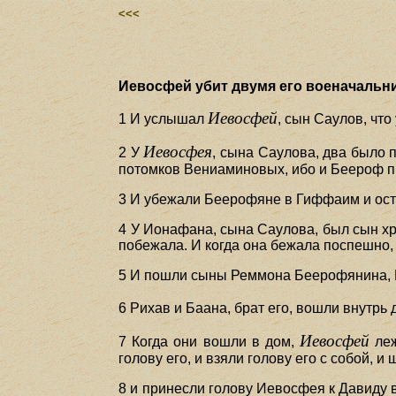
<<<
Иевосфей убит двумя его военачальник
Иевосфей
1 И услышал
, сын Саулов, что
Иевосфея
2 У
, сына Саулова, два было 
потомков Вениаминовых, ибо и Беероф п
3 И убежали Беерофяне в Гиффаим и ост
4 У Ионафана, сына Саулова, был сын хро
побежала. И когда она бежала поспешно,
5 И пошли сыны Реммона Беерофянина, Ри
6 Рихав и Баана, брат его, вошли внутрь
Иевосфей
7 Когда они вошли в дом,
леж
голову его, и взяли голову его с собой, и
8 и принесли голову Иевосфея к Давиду в