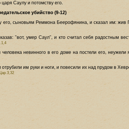
 царя Саулу и потомству его.
редательское убийство (9-12)
ту его, сыновьям Реммона Беерофянина, и сказал им: жив 
сказав: "вот, умер Саул", и кто считал себя радостным вес
.1,4
и человека невинного в его доме на постели его, неужели 
 и отрубили им руки и ноги, и повесили их над прудом в Хев
Цар.3,32