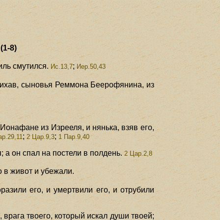
1-8)
иль смутился.
;
Ис.13,7
Иер.50,43
 Рихав, сыновья Реммона Беерофянина, из
Ионафане из Изрееля, и нянька, взяв его,
;
;
р.29,11
2 Цар.9,3
1 Пар.9,40
а он спал на постели в полдень.
2 Цар.2,8
о в живот и убежали.
разили его, и умертвили его, и отрубили
 врага твоего, который искал души твоей;