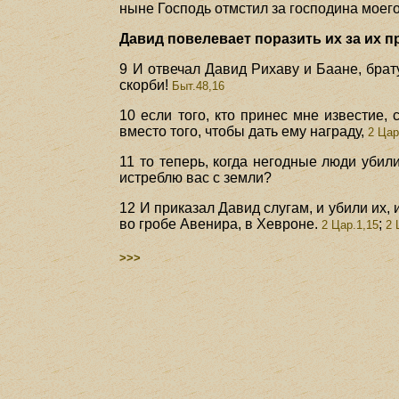
ныне Господь отмстил за господина моего
Давид повелевает поразить их за их п
9 И отвечал Давид Рихаву и Баане, бра
скорби!
Быт.48,16
10 если того, кто принес мне известие, 
вместо того, чтобы дать ему награду,
2 Цар
11 то теперь, когда негодные люди убил
истреблю вас с земли?
12 И приказал Давид слугам, и убили их,
во гробе Авенира, в Хевроне.
;
2 Цар.1,15
2 
>>>