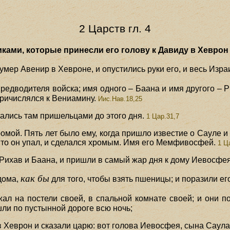
2 Царств гл. 4
ами, которые принесли его голову к Давиду в Хеврон (
 умер Авенир в Хевроне, и опустились руки его, и весь Изра
предводителя войска; имя одного – Баана и имя другого –
ричислялся к Вениамину.
Иис.Нав.18,25
ались там пришельцами до этого дня.
1 Цар.31,7
мой. Пять лет было ему, когда пришло известие о Сауле и 
 то он упал, и сделался хромым. Имя его Мемфивосфей.
1 Ца
хав и Баана, и пришли в самый жар дня к дому Иевосфея; 
как бы
 дома,
для того, чтобы взять пшеницы; и поразили ег
ал на постели своей, в спальной комнате своей; и они по
 шли по пустынной дороге всю ночь;
 Хеврон и сказали царю: вот голова Иевосфея, сына Саула,