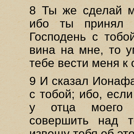
8 Ты же сделай м
ибо ты принял 
Господень с тобо
вина на мне, то 
тебе вести меня к
9 И сказал Ионафа
с тобой; ибо, есл
у отца моего
совершить над т
извещу тебя об эт