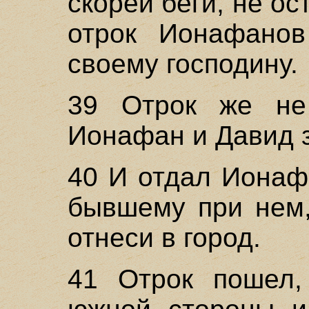
скорей беги, не о
отрок Ионафано
своему господину.
39 Отрок же не 
Ионафан и Давид з
40 И отдал Ионаф
бывшему при нем,
отнеси в город.
41 Отрок пошел,