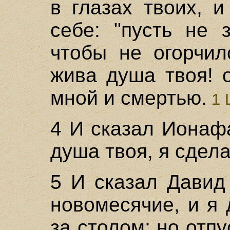
в глазах твоих, 
себе: "пусть не 
чтобы не огорчил
жива душа твоя! 
мной и смертью.
1 
4 И сказал Ионаф
душа твоя, я сдела
5 И сказал Давид
новомесячие, и я
за столом; но отпу