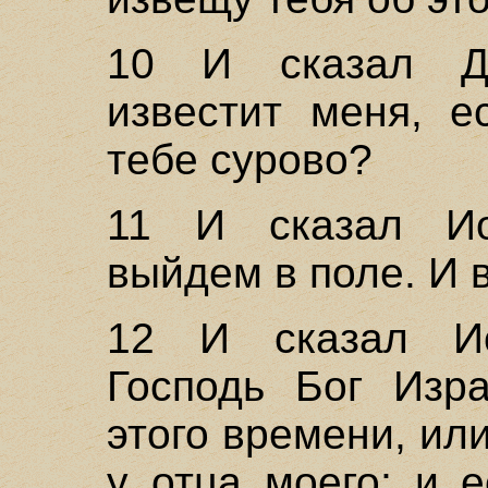
10 И сказал Д
известит меня, е
тебе сурово?
11 И сказал Ио
выйдем в поле. И 
12 И сказал И
Господь Бог Изра
этого времени, ил
у отца моего; и 