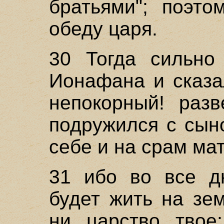
братьями"; поэт
обеду царя.
30 Тогда сильно
Ионафана и сказа
непокорный! раз
подружился с сын
себе и на срам ма
31 ибо во все д
будет жить на зе
ни царство твое