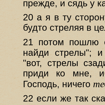
прежде, и сядь у к
20 а я в ту сторо
будто стреляя в це
21 потом пошлю 
найди стрелы"; и
"вот, стрелы сзад
приди ко мне, и
те
Господь, ничего
22 если же так ска