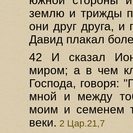
южной стороны и
землю и трижды п
они друг друга, и
Давид плакал боле
42 И сказал Ио
миром; а в чем к
Господа, говоря: 
мной и между то
моим и семенем т
веки.
2 Цар.21,7