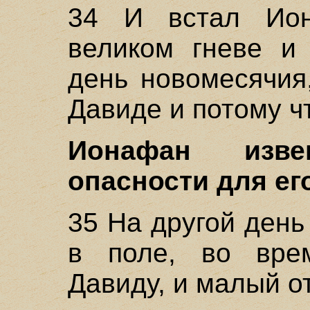
34 И встал Ион
великом гневе и
день новомесячия
Давиде и потому чт
Ионафан изв
опасности для его
35 На другой ден
в поле, во врем
Давиду, и малый от