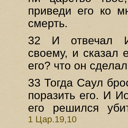
приведи его ко м
смерть.
32 И отвечал И
своему, и сказал 
его? что он сдела
33 Тогда Саул бро
поразить его. И И
его решился уби
1 Цар.19,10