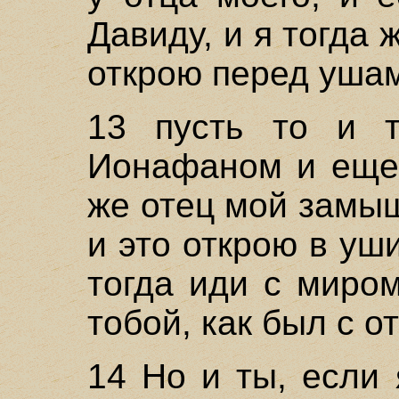
Давиду, и я тогда 
открою перед уша
13 пусть то и т
Ионафаном и еще 
же отец мой замыш
и это открою в уши
тогда иди с миром
тобой, как был с о
14 Но и ты, если