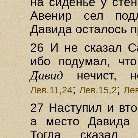
на сиденье у сте
Авенир сел под
Давида осталось 
26 И не сказал С
ибо подумал, что
Давид
нечист, не
;
;
Лев.11,24
Лев.15,2
Лев
27 Наступил и вт
а место Давида 
Тогда сказал