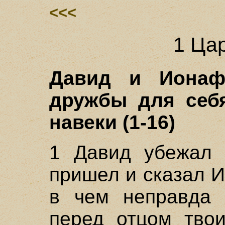
<<<
1 Цар
Давид и Ионаф
дружбы для себя
навеки (1-16)
1 Давид убежал
пришел и сказал И
в чем неправда 
перед отцом тво