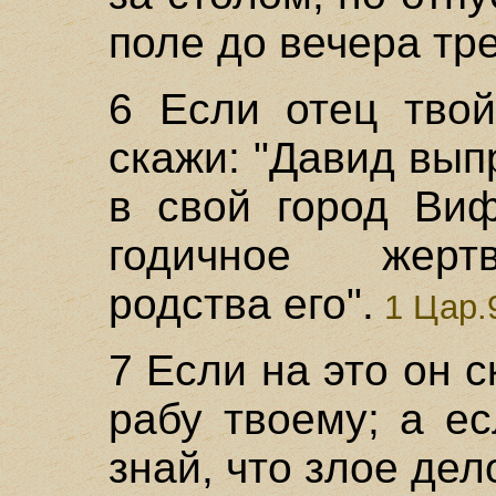
поле до вечера тре
6 Если отец твой
скажи: "Давид вып
в свой город Виф
годичное жерт
родства его".
1 Цар.
7 Если на это он с
рабу твоему; а ес
знай, что злое дел