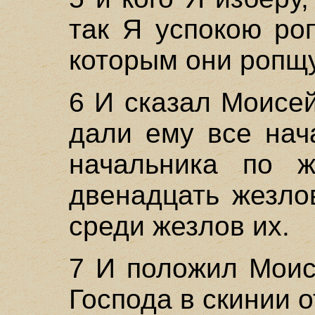
так Я успокою ро
которым они ропщу
6 И сказал Моисе
дали ему все нач
начальника по ж
двенадцать жезло
среди жезлов их.
7 И положил Моис
Господа в скинии 