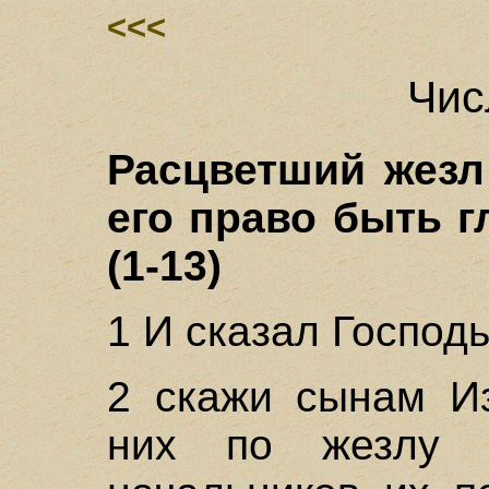
<<<
Чис
Расцветший жезл
его право быть г
(1-13)
1 И сказал Господ
2 скажи сынам И
них по жезлу 