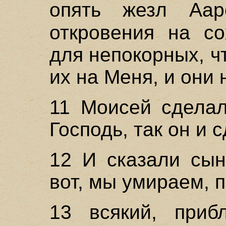
опять жезл Аа
откровения на со
для непокорных, ч
их на Меня, и они 
11 Моисей сделал
Господь, так он и 
12 И сказали сы
вот, мы умираем, п
13 всякий, приб