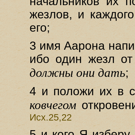
начальников их п
жезлов, и каждог
его;
3 имя Аарона нап
ибо один жезл от
должны они дать
;
4 и положи их в 
ковчегом
откровени
Исх.25,22
5 и кого Я изберу,