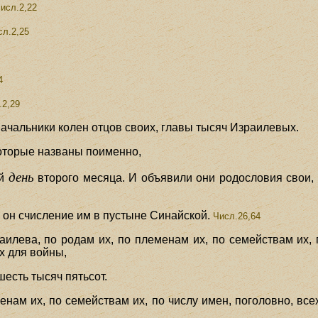
исл.2,22
л.2,25
4
2,29
ачальники колен отцов своих, главы тысяч Израилевых.
которые названы поименно,
день
ый
второго месяца. И объявили они родословия свои, 
,
 он счисление им в пустыне Синайской.
Числ.26,64
илева, по родам их, по племенам их, по семействам их, п
ых для войны,
есть тысяч пятьсот.
нам их, по семействам их, по числу имен, поголовно, всех