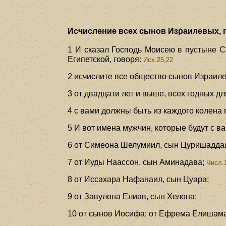
Исчисление всех сынов Израилевых, го
1 И сказал Господь Моисею в пустыне С
Египетской, говоря:
Исх.25,22
2 исчислите все общество сынов Израилев
3 от двадцати лет и выше, всех годных д
4 с вами должны быть из каждого колена 
5 И вот имена мужчин, которые будут с в
6 от Симеона Шелумиил, сын Цуришадда
7 от Иуды Наассон, сын Аминадава;
Числ.1
8 от Иссахара Нафанаил, сын Цуара;
9 от Завулона Елиав, сын Хелона;
10 от сынов Иосифа: от Ефрема Елишама