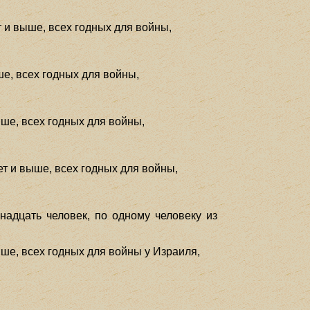
т и выше, всех годных для войны,
ше, всех годных для войны,
ыше, всех годных для войны,
ет и выше, всех годных для войны,
адцать человек, по одному человеку из
ыше, всех годных для войны у Израиля,