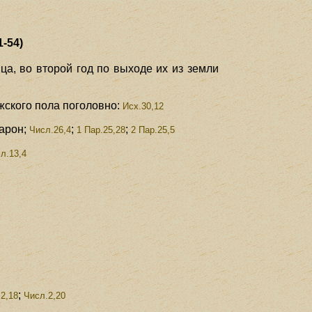
-54)
ца, во второй год по выходе их из земли
жского пола поголовно:
Исх.30,12
арон;
;
;
Числ.26,4
1 Пар.25,28
2 Пар.25,5
л.13,4
;
2,18
Числ.2,20