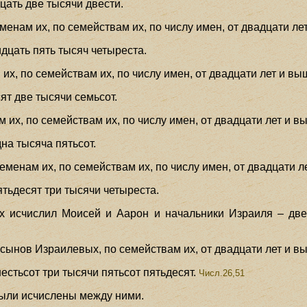
цать две тысячи двести.
енам их, по семействам их, по числу имен, от двадцати ле
дцать пять тысяч четыреста.
их, по семействам их, по числу имен, от двадцати лет и вы
ят две тысячи семьсот.
 их, по семействам их, по числу имен, от двадцати лет и в
на тысяча пятьсот.
енам их, по семействам их, по числу имен, от двадцати л
тьдесят три тысячи четыреста.
х исчислил Моисей и Аарон и начальники Израиля – двен
сынов Израилевых, по семействам их, от двадцати лет и в
стьсот три тысячи пятьсот пятьдесят.
Числ.26,51
были исчислены между ними.