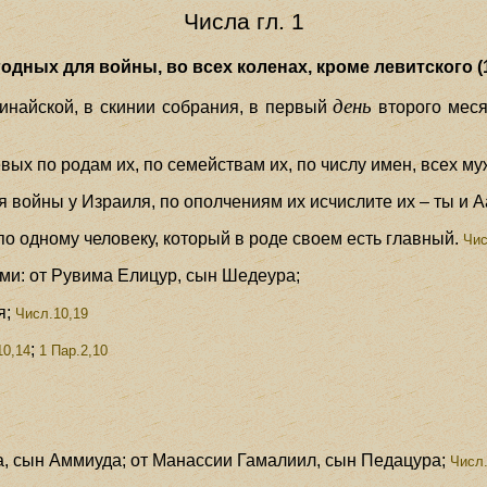
Числа гл. 1
дных для войны, во всех коленах, кроме левитского (1
день
инайской, в скинии собрания, в первый
второго меся
ых по родам их, по семействам их, по числу имен, всех му
ля войны у Израиля, по ополчениям их исчислите их – ты и А
по одному человеку, который в роде своем есть главный.
Чис
ами: от Рувима Елицур, сын Шедеура;
я;
Числ.10,19
;
0,14
1 Пар.2,10
, сын Аммиуда; от Манассии Гамалиил, сын Педацура;
Числ.