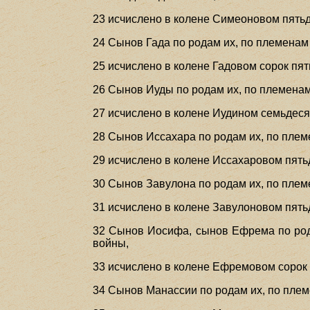
23 исчислено в колене Симеоновом пятьд
24 Сынов Гада по родам их, по племенам 
25 исчислено в колене Гадовом сорок пят
26 Сынов Иуды по родам их, по племенам 
27 исчислено в колене Иудином семьдеся
28 Сынов Иссахара по родам их, по племе
29 исчислено в колене Иссахаровом пять
30 Сынов Завулона по родам их, по племе
31 исчислено в колене Завулоновом пять
32 Сынов Иосифа, сынов Ефрема по родам
войны,
33 исчислено в колене Ефремовом сорок 
34 Сынов Манассии по родам их, по племе