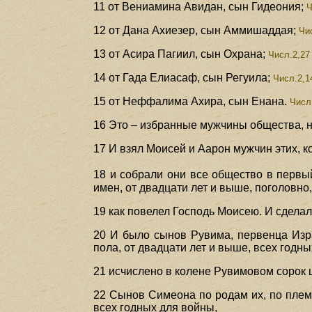
11 от Вениамина Авидан, сын Гидеония;
Ч
12 от Дана Ахиезер, сын Аммишаддая;
Чис
13 от Асира Пагиил, сын Охрана;
Числ.2,27
14 от Гада Елиасаф, сын Регуила;
Числ.2,1
15 от Неффалима Ахира, сын Енана.
Числ.
16 Это – избранные мужчины общества, н
17 И взял Моисей и Аарон мужчин этих, 
18 и собрали они все общество в перв
имен, от двадцати лет и выше, поголовно
19 как повелел Господь Моисею. И сделал
20 И было сынов Рувима, первенца Изра
пола, от двадцати лет и выше, всех годн
21 исчислено в колене Рувимовом сорок ш
22 Сынов Симеона по родам их, по племе
всех годных для войны,