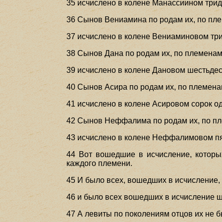
35 исчислено в колене Манассиином трид
36 Сынов Вениамина по родам их, по плем
37 исчислено в колене Вениаминовом три
38 Сынов Дана по родам их, по племенам 
39 исчислено в колене Дановом шестьдес
40 Сынов Асира по родам их, по племенам
41 исчислено в колене Асировом сорок од
42 Сынов Неффалима по родам их, по плем
43 исчислено в колене Неффалимовом пя
44 Вот вошедшие в исчисление, которы
каждого племени.
45 И было всех, вошедших в исчисление, 
46 и было всех вошедших в исчисление ше
47 А левиты по поколениям отцов их не 