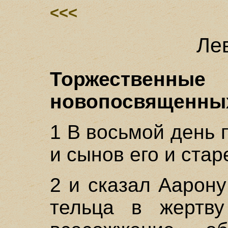
<<<
Лев
Торжественные
новопосвященных
1 В восьмой день
и сынов его и ста
2 и сказал Аарону
тельца в жертв