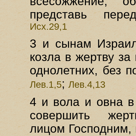
всесожжение, о
представь пере
Исх.29,1
3 и сынам Израил
козла в жертву за 
однолетних, без п
;
Лев.1,5
Лев.4,13
4 и вола и овна 
совершить жерт
лицом Господним,