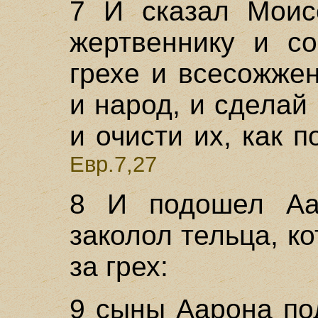
7 И сказал Моис
жертвеннику и с
грехе и всесожжен
и народ, и сделай
и очисти их, как п
Евр.7,27
8 И подошел Аа
заколол тельца, ко
за грех:
9 сыны Аарона по