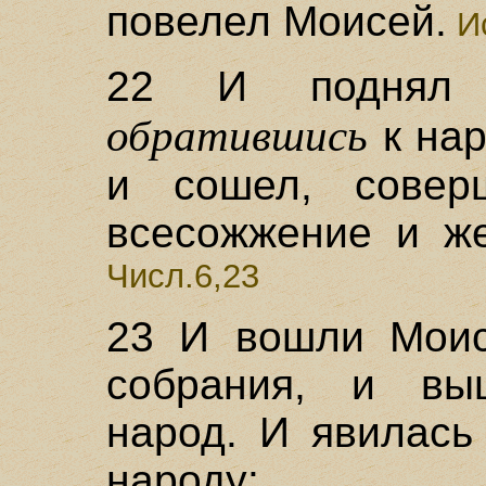
повелел Моисей.
Ис
22 И поднял 
обратившись
к нар
и сошел, совер
всесожжение и ж
Числ.6,23
23 И вошли Моис
собрания, и вы
народ. И явилась
народу: