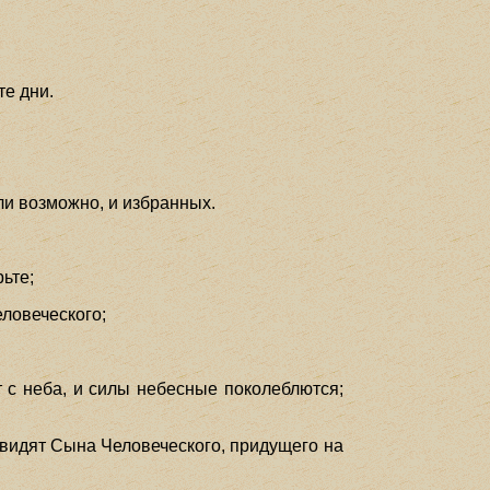
те дни.
ли возможно, и избранных.
рьте;
еловеческого;
ут с неба, и силы небесные поколеблются;
увидят Сына Человеческого, придущего на