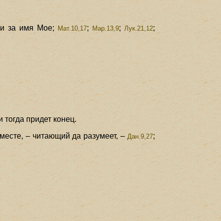
и за имя Мое;
;
;
;
Мат.10,17
Мар.13,9
Лук.21,12
 тогда придет конец.
 месте, – читающий да разумеет, –
;
Дан.9,27