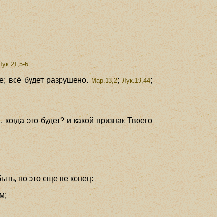
Лук.21,5-6
е; всё будет разрушено.
;
;
Мар.13,2
Лук.19,44
 когда это будет? и какой признак Твоего
ыть, но это еще не конец:
м;