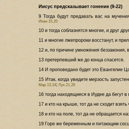
Иисус предсказывает гонение (9-22)
9 Тогда будут предавать вас на мучени
Иоан.15,20
10 и тогда соблазнятся многие, и друг дру
11 и многие лжепророки восстанут, и прел
12 и, по причине умножения беззакония, 
13 претерпевший же до конца спасется.
14 И проповедано будет это Евангелие Ца
15 Итак, когда увидите мерзость запусте
;
Мар.13,14
Лук.21,20
16 тогда находящиеся в Иудее да бегут в 
17 и кто на крыше, тот да не сходит взять
18 и кто на поле, тот да не обращается н
19 Горе же беременным и питающим сосц