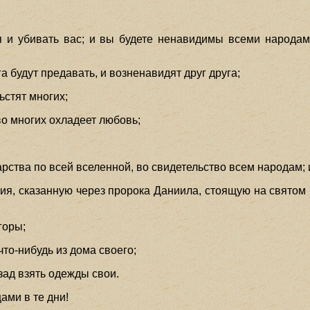
я и убивать вас; и вы будете ненавидимы всеми народам
га будут предавать, и возненавидят друг друга;
ьстят многих;
во многих охладеет любовь;
рства по всей вселенной, во свидетельство всем народам; и
ния, сказанную через пророка Даниила, стоящую на святом
горы;
 что-нибудь из дома своего;
азад взять одежды свои.
ами в те дни!