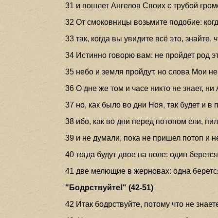
31 и пошлет Ангелов Своих с трубой громо
32 От смоковницы возьмите подобие: когда
33 так, когда вы увидите всё это, знайте, 
34 Истинно говорю вам: не пройдет род это
35 небо и земля пройдут, но слова Мои не
36 О дне же том и часе никто не знает, н
37 но, как было во дни Ноя, так будет и 
38 ибо, как во дни перед потопом ели, пи
39 и не думали, пока не пришел потоп и н
40 тогда будут двое на поле: один берется
41 две мелющие в жерновах: одна берется
"Бодрствуйте!" (42-51)
42 Итак бодрствуйте, потому что не знает