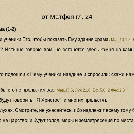
от Матфея гл. 24
а (1-2)
и ученики Его, чтобы показать Ему здания храма.
;
Мар.13,1-2
о? Истинно говорю вам: не останется здесь камня на камн
то подошли к Нему ученики наедине и спросили: скажи нам,
обы кто не прельстил вас,
;
;
;
Мар.13,5
Лук.21,8
Еф.5,6
2 Фес.2,3
удут говорить: "Я Христос", и многих прельстят.
лухах. Смотрите, не ужасайтесь, ибо надлежит всему тому б
о на царство; и будут голод, моры и землетрясения по места