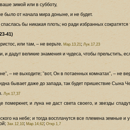
 ваше зимой или в субботу,
не было от начала мира доныне, и не будет.
е спаслась бы никакая плоть; но ради избранных сократятся 
23-41)
Христос, или там, – не верьте.
;
Мар.13,21
Лук.17,23
, и дадут великие знамения и чудеса, чтобы прельстить, ес
ыне", – не выходите; "вот, Он в потаенных комнатах", – не ве
 видна бывает даже до запада, так будет пришествие Сына Ч
ы.
Лук.17,37
це померкнет, и луна не даст света своего, и звезды спад
5
ского на небе; и тогда восплачутся все племена земные и 
ой;
;
;
Зах.12,10
Мар.14,62
Откр.1,7