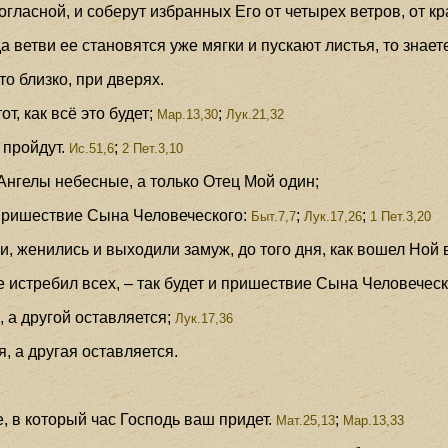
гласной, и соберут избранных Его от четырех ветров, от кр
 ветви ее становятся уже мягки и пускают листья, то знаете,
что близко, при дверях.
т, как всё это будет;
;
Мар.13,30
Лук.21,32
 пройдут.
;
Ис.51,6
2 Пет.3,10
и Ангелы небесные, а только Отец Мой один;
в пришествие Сына Человеческого:
;
;
Быт.7,7
Лук.17,26
1 Пет.3,20
ли, женились и выходили замуж, до того дня, как вошел Ной в
е истребил всех, – так будет и пришествие Сына Человеческ
, а другой оставляется;
Лук.17,36
, а другая оставляется.
е, в который час Господь ваш придет.
;
Мат.25,13
Мар.13,33