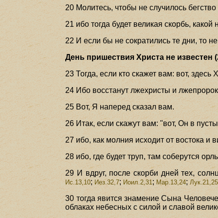
20 Молитесь, чтобы не случилось бегство
21 ибо тогда будет великая скорбь, какой 
22 И если бы не сократились те дни, то н
День пришествия Христа не известен (
23 Тогда, если кто скажет вам: вот, здесь 
24 Ибо восстанут лжехристы и лжепророки
25 Вот, Я наперед сказал вам.
26 Итак, если скажут вам: "вот, Он в пуст
27 ибо, как молния исходит от востока и
28 ибо, где будет труп, там соберутся орл
29 И вдруг, после скорби дней тех, солн
;
;
;
;
Ис.13,10
Иез.32,7
Иоил.2,31
Мар.13,24
Лук.21,2
30 тогда явится знамение Сына Человече
облаках небесных с силой и славой велик