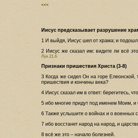
<<<
Иисус предсказывает разрушение храм
1 И выйдя, Иисус шел от храма; и подошл
2 Иисус же сказал им: видите ли всё эт
Лук.21,6
Признаки пришествия Христа (3-8)
3 Когда же сидел Он на горе Елеонской, 
пришествия и кончины века?
4 Иисус сказал им в ответ: берегитесь, чт
5 ибо многие придут под именем Моим, и б
6 Также услышите о войнах и о военных с
7 ибо восстанет народ на народ, и царств
8 всё же это – начало болезней.