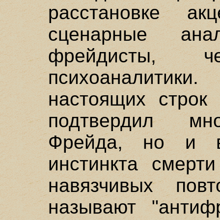
расстановке ак
сценарные ана
фрейдисты, ч
психоаналитик
настоящих строк 
подтвердил мн
Фрейда, но и 
инстинкта смерти
навязчивых пов
называют "антиф