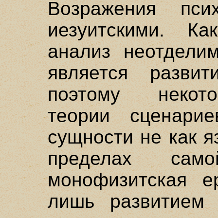
Возражения псих
иезуитскими. Ка
анализ неотделим
является развит
поэтому некот
теории сценарие
сущности не как я
пределах сам
монофизитская е
лишь развитием 