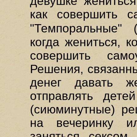
девушке жениться
как совершить са
"Темпоральные" 
когда жениться, к
совершить само
Решения, связанны
денег давать ж
отправлять детей
(сиюминутные) ре
на вечеринку и
заняться сексом,