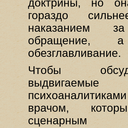
доктрины, но он
гораздо сильн
наказанием з
обращение,
обезглавливание.
Чтобы обсуд
выдвигаем
психоаналитикам
врачом, котор
сценарны