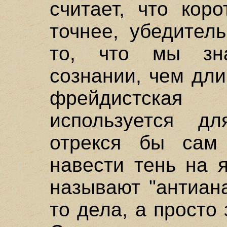
считает, что кор
точнее, убедител
то, что мы зн
сознании, чем дл
фрейдистска
используется д
отрекся бы сам
навести тень на 
называют "антиана
то дела, а просто