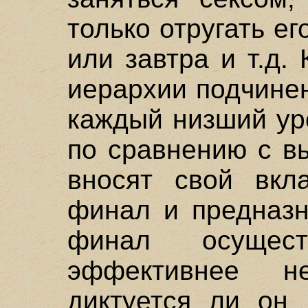
только отругать ег
или завтра и т.д.
иерархии подчине
каждый низший ур
по сравнению с в
вносят свой вкл
финал и предназн
финал осущес
эффективнее н
диктуется ли он 