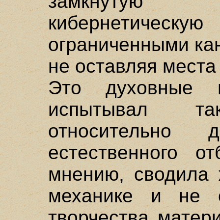
замкнутую 
кибернетическую
ограниченными ка
не оставляя места
Это духовные н
испытывал т
относительно д
естественного от
мнению, сводила 
механике и не 
творчества матер