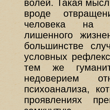
волей. Такая мысл
вроде отвращен
человека на у
лишенного жизне
большинстве слу
условных рефлекс
тем же гумани
недоверием о
психоанализа, ко
проявлениях пр