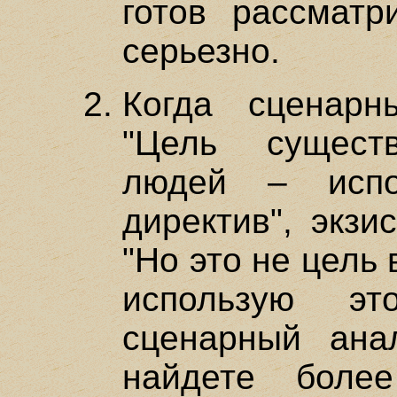
готов рассматр
серьезно.
Когда сценарн
"Цель сущест
людей – испо
директив", экзи
"Но это не цель 
использую э
сценарный анал
найдете боле