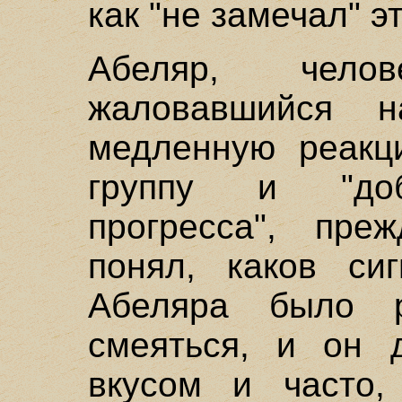
как "не замечал" э
Абеляр, чело
жаловавшийся 
медленную реакц
группу и "доб
прогресса", пр
понял, каков си
Абеляра было р
смеяться, и он 
вкусом и часто