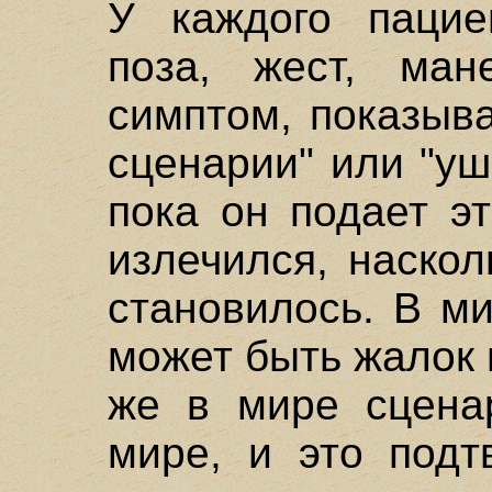
У каждого пацие
поза, жест, ман
симптом, показыв
сценарии" или "уш
пока он подает э
излечился, наско
становилось. В м
может быть жалок 
же в мире сцена
мире, и это подт