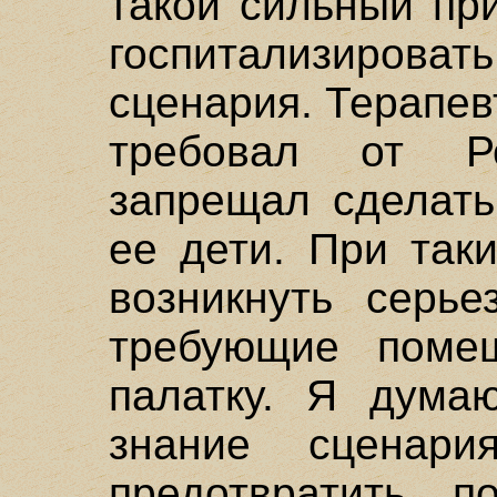
такой сильный пр
госпитализироват
сценария. Терапев
требовал от Р
запрещал сделать
ее дети. При так
возникнуть серье
требующие поме
палатку. Я думаю
знание сценари
предотвратить п