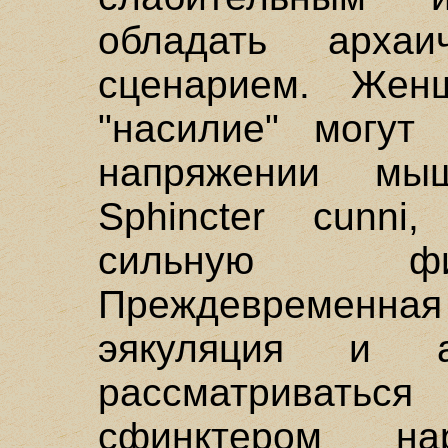
обладать архаи
сценарием. Жен
"насилие" могут
напряжении мы
Sphincter cunni
сильную фи
Преждевременн
эякуляция и 
рассматривать
сфинктером на