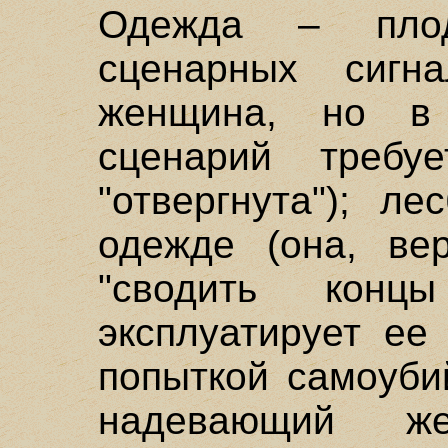
Одежда – пло
сценарных сигн
женщина, но в
сценарий требу
"отвергнута"); л
одежде (она, вер
"сводить кон
эксплуатирует ее
попыткой самоубий
надевающий ж