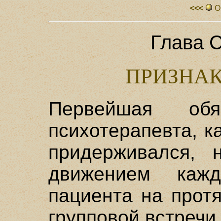
<<<
О
Глава 
ПРИЗНА
Первейшая обяз
психотерапевта, к
придерживался, 
движением каж
пациента на прот
групповой встречи.