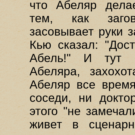
что Абеляр дела
тем, как заго
засовывает руки з
Кью сказал: "Дос
Абель!" И тут 
Абеляра, захохот
Абеляр все время
соседи, ни докто
этого "не замечал
живет в сценарн