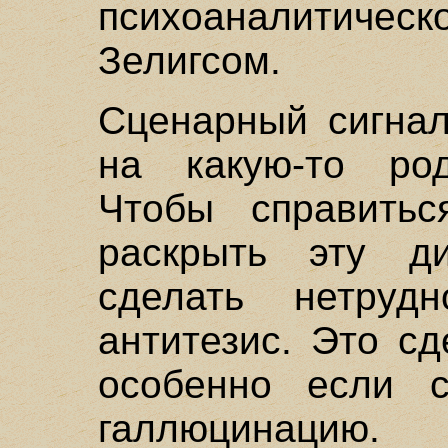
психоаналитичес
Зелигсом.
Сценарный сигнал
на какую-то род
Чтобы справитьс
раскрыть эту ди
сделать нетруд
антитезис. Это сд
особенно если с
галлюцинацию.