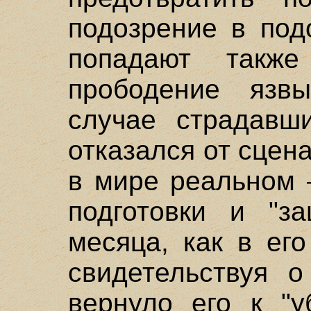
подозрение в под
попадают такж
прободение язв
случае страдавш
отказался от сцен
в мире реальном 
подготовки и "з
месяца, как в ег
свидетельствуя о
вернуло его к "у