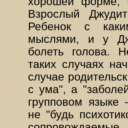
хорошей форме, 
Взрослый Джудит
Ребенок с каки
мыслями, и у Дж
болеть голова. Н
таких случаях на
случае родительск
с ума", а "заболе
групповом языке 
не "будь психотик
сопровожд