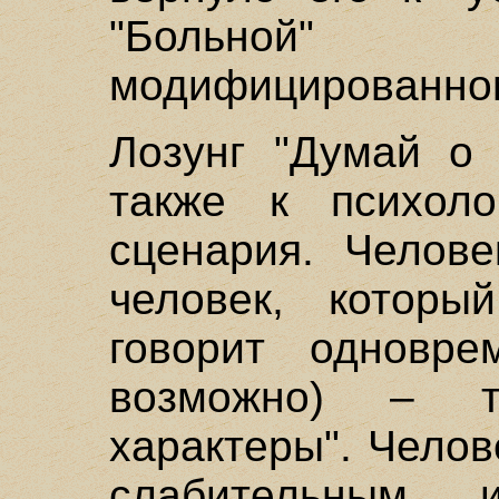
"Больной"
модифицированном
Лозунг "Думай о 
также к психоло
сценария. Челов
человек, которы
говорит одновре
возможно) – т
характеры". Челов
слабительным 