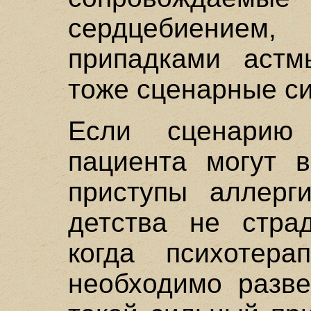
сердцебиение
припадками астм
тоже сценарные с
Если сценарию 
пациента могут в
приступы аллерг
детства не стра
когда психотера
необходимо разве