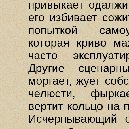
привыкает одалжи
его избивает сожи
попыткой самоу
которая криво ма
часто эксплуатир
Другие сценарн
моргает, жует соб
челюсти, фыркае
вертит кольцо на 
Исчерпывающий с