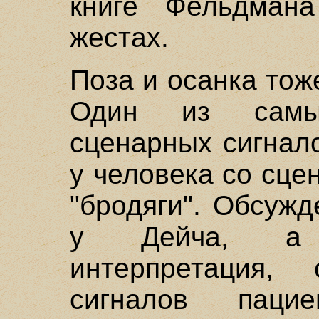
книге Фельдман
жестах.
Поза и осанка тож
Один из самых
сценарных сигнал
у человека со сце
"бродяги". Обсужд
у Дейча, а п
интерпретация, 
сигналов паци