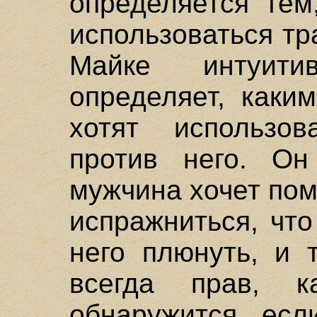
определяется тем
использоваться тр
Майке интуит
определяет, каки
хотят использо
против него. Он
мужчина хочет помо
испражниться, чт
него плюнуть, и 
всегда прав, 
обнаружится, есл