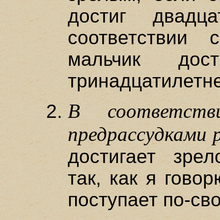
достиг двадц
соответствии 
мальчик дос
тринадцатилетне
В соответст
предрассудками 
достигает зрел
так, как я говор
поступает по-св