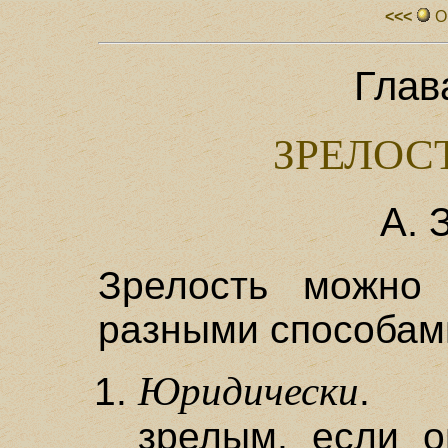
<<<
О
Глав
ЗРЕЛОС
А. 
Зрелость можно 
разными способам
Юридически
. Ч
зрелым, если о