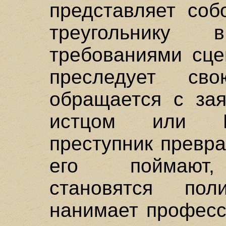
представляет соб
треугольнику
требованиями сце
преследует св
обращается с зая
истцом или П
преступник превр
его поймают,
становятся пол
нанимает професс