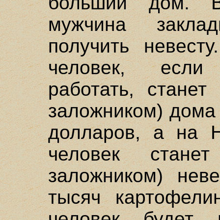
больший дом. В
мужчина закла
получить невесту
человек, если
работать, станет
заложником) дома
долларов, а на 
человек станет
заложником) нев
тысяч картофели
человек будет 