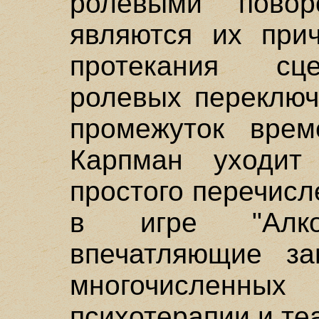
ролевыми пово
являются их прич
протекания сце
ролевых переключ
промежуток врем
Карпман уходит
простого перечисл
в игре "Алко
впечатляющие за
многочисленны
психотерапии и те