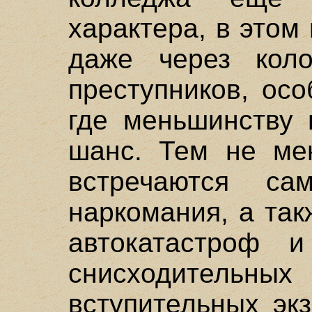
характера, в этом
даже через кол
преступников, ос
где меньшинству 
шанс. Тем не мен
встречаются сам
наркомания, а та
автокатастроф 
снисходительны
вступительных эк