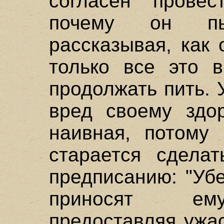
согласен провес
почему он пь
рассказывая, как 
только все это 
продолжать пить. 
вред своему здор
наивная, потому
старается сделат
предписанию: "Убе
приносят ему
предоставляя ужа