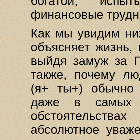
богатой, испы
финансовые трудн
Как мы увидим ни
объясняет жизнь,
выйдя замуж за П
также, почему лю
(я+ ты+) обычно 
даже в самых 
обстоятельст
абсолютное уваже