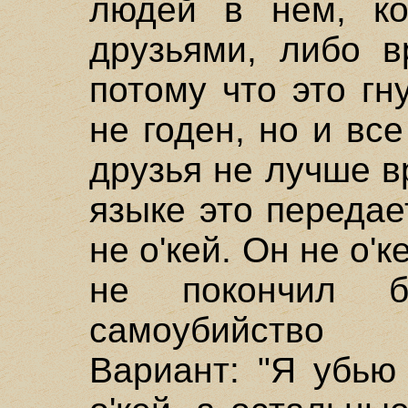
людей в нем, ко
друзьями, либо в
потому что это гн
не годен, но и вс
друзья не лучше в
языке это передает
не о'кей. Он не о'к
не покончил 
самоубийство 
Вариант: "Я убью