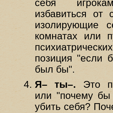
себя игрокам
избавиться от с
изолирующие с
комнатах или п
психиатричес
позиция "если б
был бы".
Я– ты–.
Это по
или "почему бы
убить себя? Поч