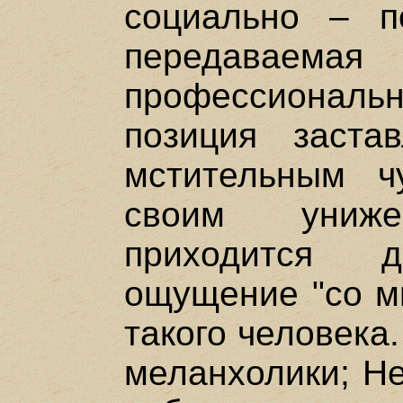
социально – п
передава
профессиона
позиция заста
мстительным ч
своим униже
приходится 
ощущение "со мн
такого человека
меланхолики; Н