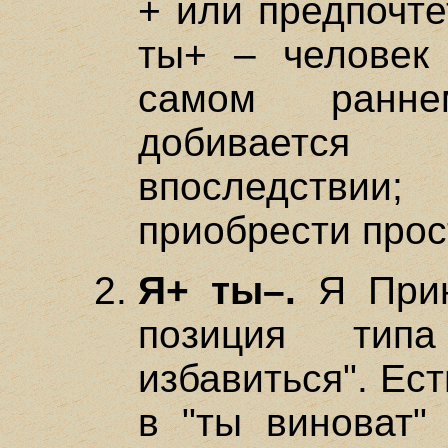
+ или предпочте
ты+ – человек 
самом ранне
добивается
впоследствии;
приобрести про
Я+ ты–.
Я Прин
позиция тип
избавиться". Ес
в "ты виноват"