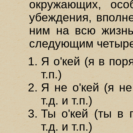
окружающих, осо
убеждения, вполне
ним на всю жизнь
следующим четыре
Я о'кей (я в пор
т.п.)
Я не о'кей (я н
т.д. и т.п.)
Ты о'кей (ты в 
т.д. и т.п.)