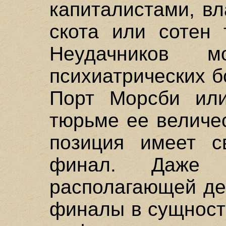
капиталистами, в
скота или сотен 
Неудачников 
психиатрических б
Порт Морсби или
тюрьме ее величе
позиция имеет с
финал. Даже 
располагающей дес
финалы в сущност