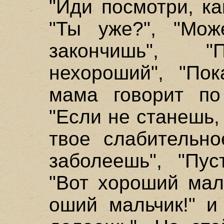
"Иди посмотри, ка
"Ты уже?", "Мож
закончишь", "П
нехороший", "Пок
мама говорит по 
"Если не станешь,
твое слабительно
заболеешь", "Пус
"Вот хороший маль
оший мальчик!" и