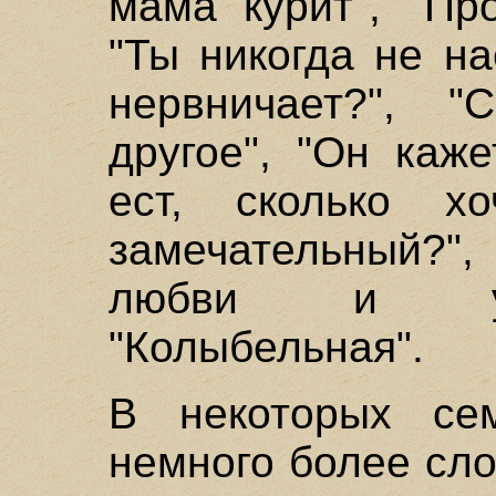
мама курит", "Пр
"Ты никогда не н
нервничает?", "
другое", "Он каж
ест, сколько х
замечательный?
любви и удо
"Колыбельная".
В некоторых се
немного более сл