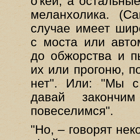
о'кей, а остальны
меланхолика. (С
случае имеет шир
с моста или авто
до обжорства и п
их или прогоню, по
нет". Или: "Мы с
давай закончи
повеселимся".
"Но, – говорят нек