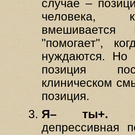
случае – позиц
человека, к
вмешивается
"помогает", к
нуждаются. Но 
позиция пос
клиническом см
позиция.
Я– ты+.
Пси
депрессивная п