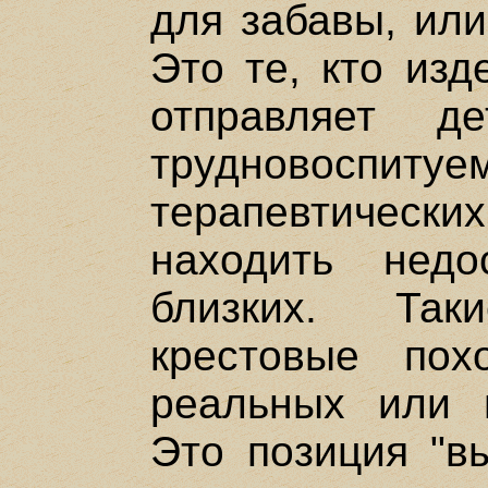
для забавы, или
Это те, кто изд
отправляет 
трудновос
терапевтичес
находить нед
близких. Та
крестовые пох
реальных или 
Это позиция "в