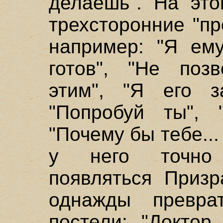
делаешь". На это
трехсторонние "п
например: "Я ему
готов", "Не поз
этим", "Я его з
"Попробуй ты", 
"Почему бы тебе... 
у него точно 
появляться Призр
однажды превра
постели: "Доктор