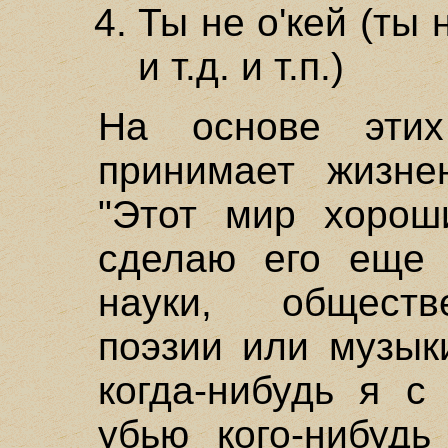
Ты не о'кей (ты 
и т.д. и т.п.)
На основе этих
принимает жизне
"Этот мир хороши
сделаю его еще
науки, обществ
поэзии или музык
когда-нибудь я с
убью кого-нибудь