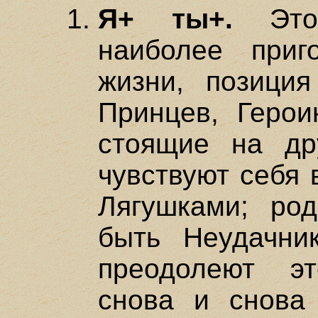
Я+ ты+.
Это 
наиболее приг
жизни, позици
Принцев, Герои
стоящие на дру
чувствуют себя 
Лягушками; ро
быть Неудачни
преодолеют э
снова и снова 