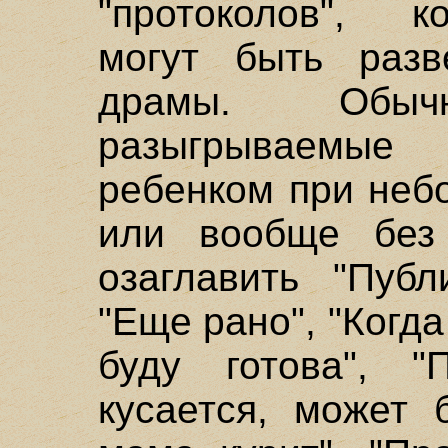
"протоколов", к
могут быть разв
драмы. Обы
разыгрываемы
ребенком при неб
или вообще без
озаглавить "Публ
"Еще рано", "Когда
буду готова", "П
кусается, может 