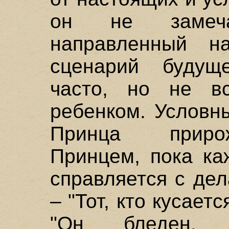
он не замеча
направленный н
сценарий будущ
часто, но не в
ребенком. Условн
Принца прирож
Принцем, пока ка
справляется с де
– "Тот, кто кусает
"Он бледен,