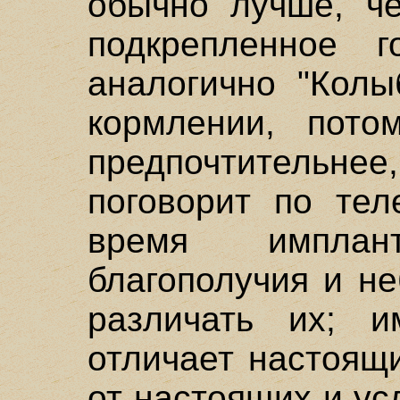
обычно лучше, че
подкрепленное г
аналогично "Колы
кормлении, пото
предпочтительне
поговорит по тел
время имплан
благополучия и н
различать их; 
отличает настоящ
от настоящих и ус