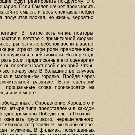
щие будут реагировать по-другому. Это
енария. Если Гамлет начнет произносить
акой-то смысл, и весь спектакль пойдет
а получится плохая, но жизнь, вероятно,
етиции. В театре есть читки, повторы,
наются в детстве с примитивной формы,
 и сестры; если же ребенок воспитывается
жающие играют свои роли прямолинейно,
ет научиться в ней гибкости. Но переходя
играть роли, предписанные его сценарием
емя он переписывает свой сценарий, чтобы
лько по-другому. В большинстве случаев
гона в маленьком городке. Пройдя через
лючительной развязке. Если сценарий
", прощальные слова произносятся на
ицы или в морге.
 "побежденных". Определение Хорошего и
 эти четыре типа представлены в каждом
й одновременно Победитель, а Плохой –
 означать трусливого, нерешительного,
весили или застрелили. В "мыльной опере"
ходит мужчина. В фильмах, посвященных