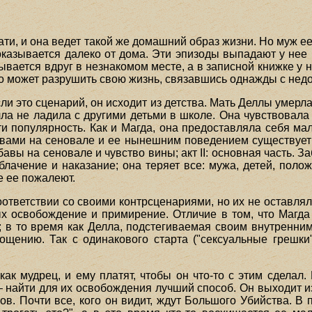
ати, и она ведет такой же домашний образ жизни. Но муж е
оказывается далеко от дома. Эти эпизоды выпадают у нее и
азывается вдруг в незнакомом месте, а в записной книжке 
что может разрушить свою жизнь, связавшись однажды с не
сли это сценарий, он исходит из детства. Мать Деллы умерл
лла не ладила с другими детьми в школе. Она чувствовала
и популярность. Как и Магда, она предоставляла себя мал
авами на сеновале и ее нынешним поведением существует 
абавы на сеновале и чувство вины; акт II: основная часть.
облачение и наказание; она теряет все: мужа, детей, поло
е ее пожалеют.
оответствии со своими контрсценариями, но их не оставля
рых освобождение и примирение. Отличие в том, что Магда
; в то время как Делла, подстегиваемая своим внутренним
рощению. Так с одинакового старта ("сексуальные грешк
ак мудрец, и ему платят, чтобы он что-то с этим сделал.
– найти для их освобождения лучший способ. Он выходит и
ов. Почти все, кого он видит, ждут Большого Убийства. В