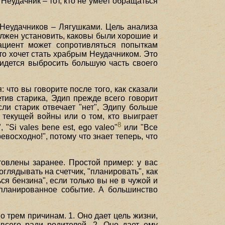
Неудачник – тот, кто не умеет обращаться
Неудачников – Лягушками. Цель анализа
олжен установить, каковы были хорошие и
ациент может сопротивляться попыткам
сто хочет стать храбрым Неудачником. Это
ридется выбросить большую часть своего
 что вы говорите после того, как сказали
тив старика, Эдип прежде всего говорит
ли старик отвечает "нет", Эдипу больше
е текущей войны или о том, кто выиграет
8
"Si vales bene est, ego valeo"
или "Все
евосходно!", потому что знает теперь, что
овлены заранее. Простой пример: у вас
поглядывать на счетчик, "планировать", как
ся бензина", если только вы не в чужой и
апланированное событие. А большинство
трем причинам. 1. Оно дает цель жизни,
всего ради родителей. 2. Оно дает ему