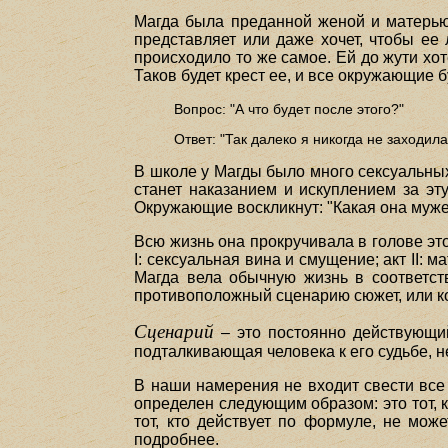
Магда была преданной женой и матерью,
представляет или даже хочет, чтобы ее
происходило то же самое. Ей до жути хот
Таков будет крест ее, и все окружающие б
Вопрос: "А что будет после этого?"
Ответ: "Так далеко я никогда не заходила
В школе у Магды было много сексуальных
станет наказанием и искуплением за эт
Окружающие воскликнут: "Какая она муже
Всю жизнь она прокручивала в голове это
I: сексуальная вина и смущение; акт II: м
Магда вела обычную жизнь в соответст
противоположный сценарию сюжет, или к
Сценарий
– это постоянно действующий
подталкивающая человека к его судьбе, н
В наши намерения не входит свести все
определен следующим образом: это тот, к
тот, кто действует по формуле, не мож
подробнее.