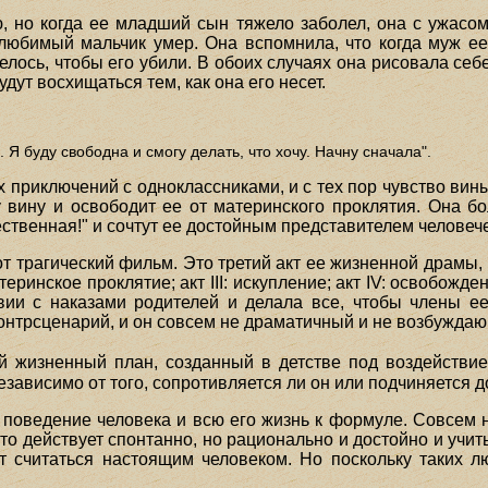
 но когда ее младший сын тяжело заболел, она с ужасом 
 любимый мальчик умер. Она вспомнила, что когда муж е
елось, чтобы его убили. В обоих случаях она рисовала себ
удут восхищаться тем, как она его несет.
. Я буду свободна и смогу делать, что хочу. Начну сначала".
 приключений с одноклассниками, и с тех пор чувство вин
у вину и освободит ее от материнского проклятия. Она бо
ственная!" и сочтут ее достойным представителем человеч
т трагический фильм. Это третий акт ее жизненной драмы, 
атеринское проклятие; акт III: искупление; акт IV: освобож
вии с наказами родителей и делала все, чтобы члены е
онтрсценарий, и он совсем не драматичный и не возбужда
 жизненный план, созданный в детстве под воздействием
езависимо от того, сопротивляется ли он или подчиняется 
 поведение человека и всю его жизнь к формуле. Совсем 
то действует спонтанно, но рационально и достойно и учи
ет считаться настоящим человеком. Но поскольку таких л