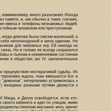
е, коммивояжер, много разъезжает. Иногда
з памяти, и, как обычно в таких случаях,
у нее имена и телефоны незнакомых людей.
достойным человеком или преступником.
а, когда девочка была совсем маленькой, а
 себя неполноценной и жила одиноко. Но
ьчикам для любовных игр. Ей никогда не
связь. Но в голове ее всегда сохранялся
 Забавы в пьяном и невменяемом состоянии
жение в обществе; акт IV: заключительное
ло предчувствие неотвратимой судьбы. Их
 терпеливо ждала, пока вмешается Бог и
 "демоном", нетерпеливо устремлялась к
и") женщины разными путями движутся к
 И Магда, и Делла освободятся, если кто-
з своего кабинета и идет по улицам, мимо
 продовольственном магазине мать кричит