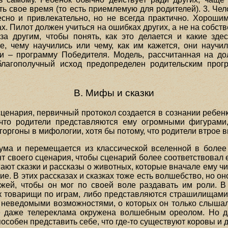
 свое время (то есть приемлемую для родителей). 3. Чело
есно и привлекательно, но не всегда практично. Хороши
. Пилот должен учиться на ошибках других, а не на собств
а другим, чтобы понять, как это делается и какие зд
, чему научились или чему, как им кажется, они научи
и – программу Победителя. Модель, рассчитанная на до
лагополучный исход предопределен родительским прог
В. Мифы и сказки
енария, первичный протокол создается в сознании ребенка
 что родители представляются ему огромными фигурами
горгоны в мифологии, хотя бы потому, что родители втрое 
зума и перемещается из классической вселенной в более
т своего сценария, чтобы сценарий более соответствовал
ют сказки и рассказы о животных, которые вначале ему чита
е. В этих рассказах и сказках тоже есть волшебство, но оно
жей, чтобы он мог по своей воле раздавать им роли. В
к товарищи по играм, либо представляются страшилищами, 
еведомыми возможностями, о которых он только слышал и
те даже телереклама окружена волшебным ореолом. Но 
способен представить себе, что где-то существуют коровы и 