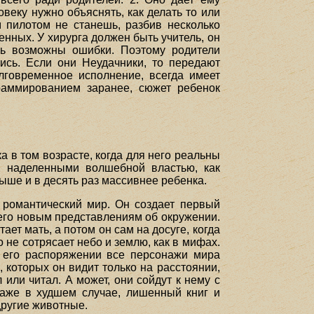
веку нужно объяснять, как делать то или
м пилотом не станешь, разбив несколько
енных. У хирурга должен быть учитель, он
есь возможны ошибки. Поэтому родители
лись. Если они Неудачники, то передают
лговременное исполнение, всегда имеет
раммированием заранее, сюжет ребенок
 в том возрасте, когда для него реальны
, наделенными волшебной властью, как
выше и в десять раз массивнее ребенка.
 романтический мир. Он создает первый
 его новым представлениям об окружении.
ет мать, а потом он сам на досуге, когда
 не сотрясает небо и землю, как в мифах.
 его распоряжении все персонажи мира
которых он видит только на расстоянии,
ли читал. А может, они сойдут к нему с
даже в худшем случае, лишенный книг и
другие животные.