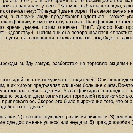
 трогать это?", а в это время кто-то восхищается ее ма
аноик спрашивает у него: "Как мне выбраться отсюда, до
ник отвечает ему: "Живущий да не умрет! На самом деле я не
воем, а снаружи люди продолжают надеяться. "Может, ув
 шизофренику и смотрит ему в глаза. Шизофреник в ответ с
о время думает, потом отвечает: "Нет". Доктор Кью про
: "Здравствуй". Потом они оба поворачиваются к практикант
 спустя на совещании психиатров он подойдет к докто
етырежды выйду замуж, разбогатею на торговле акциями и
 этих идей она не получила от родителей. Они ненавидели
, а их хирург предъявлял слишком большие счета. Во-вто
увствовала себя с детьми, была фригидна и холодна с 
е давно решила днем заниматься торговлей недвижимостью, 
е привлекала ее. Скорее это было выражение того, что она н
одобного не сделает.
исаний; 2) соответствующего развития личности; 3) решения
етоде достижения успеха или неудачи; 5) правдоподобия (