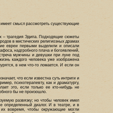
, имеет смысл рассмотреть существующие
ых – трагедия Эдипа. Подходящие сюжеты
народов в мистических религиозных драмах
ние евреи первыми выделили и описали
афоса, надгробного плача и богоявлений,
встреча мужчины и девушки при луне под
жизнь каждого человека уже изображена
урятся, в нем что-то ломается. И если он
начает, что если известна суть интриги и
имер, психотерапевту, как и драматургу,
ает это, если только ее кто-нибудь не
добного бы не произошло.
уемую развязку; но чтобы человек имел
 определенный диалог. И в театре, и в
 их вовремя, чтобы окружающие могли