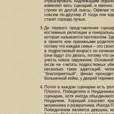
отреагировать надлежащим образом
изменяет весь сценарий, и именно
строки из другой пьесы, Офелии то
совсем по-другому. И тогда они вд
станет гораздо лучше.
До первого представления сценар
костюмные репетиции и генеральн
которая называется протоколом. Зде
в приюте или приемными родителя
потому что каждая семья – это свое
в подростковый возраст, он начина
(они будут это делать, потому что 
учесть новое окружение. Основной
(если не считать подростковых уб
несколько таких адаптаций, чел
"благоприятный", финал проходи
больничной койке, у дверей тюремн
Почти в каждом сценарии есть рол
Плохого, Победителя и Неудачника
сценарии, хотя иногда объединяют
Неудачник. Хороший означает хра
мошенника и развратника. Иногда По
Победителем является девушка, ко