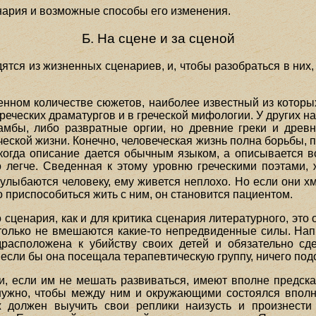
нария и возможные способы его изменения.
Б. На сцене и за сценой
ятся из жизненных сценариев, и, чтобы разобраться в них
ченном количестве сюжетов, наиболее известный из котор
реческих драматургов и в греческой мифологии. У других 
мбы, либо развратные оргии, но древние греки и древ
еской жизни. Конечно, человеческая жизнь полна борьбы, п
 когда описание дается обычным языком, а описывается 
 легче. Сведенная к этому уровню греческими поэтами, 
 улыбаются человеку, ему живется неплохо. Но если они хм
то приспособиться жить с ним, он становится пациентом.
сценария, как и для критика сценария литературного, это оз
 только не вмешаются какие-то непредвиденные силы. Напр
расположена к убийству своих детей и обязательно сдел
о если бы она посещала терапевтическую группу, ничего по
 если им не мешать развиваться, имеют вполне предсказ
нужно, чтобы между ним и окружающими состоялся вполне
 должен выучить свои реплики наизусть и произнести