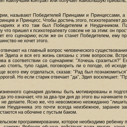
чает наилучший контракт или получает наибольшую прибыль; 
арии, называют Победителей Принцами и Принцессами, а 
ринцев и Принцесс. Чтобы достичь этого, психотерапевт д
енариях и кто там был Победителем и Неудачником. П
у что пришел к психотерапевту совсем не за этим: он про
ует его сценарию; если же он станет Победителем, ему п
инство не хочет этого.
, отвечают на главный вопрос человеческого существования:
я Эдипа и вся его жизнь связаны с этим вопросом. Встре
ва в соответствии со сценарием: "Хочешь сразиться?" Ес
ько стоять, тупо гадая, поговорить ли о погоде, об исход
всего ему отделаться, сказав: "Рад был познакомиться", 
орогой. Но если старик отвечает "да", Эдип восклицает: "Пр
жизненного сценария должны быть мотивированы и подгот
гда это означает, что за два-три дня до этого вы начинаете 
 не делаете. Ясно же, что невозможно неожиданно "лишить
ии Неудачника это почти всегда неизбежное, заранее з
стаются на обочине с пустым баком.
льском программировании, которое необходимо ребенку по 
 самому. Ребенок обычно действует ради других, чаще 