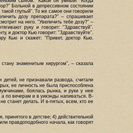
леньким сыном: "Какой он умный!" Когда
ктор?" Больной в депрессивном состоянии
 такой глупый". То же самое они говорили
еличить дозу препарата?" – спрашивает
мотрит на него. "Увеличить тебе дозу?" –
тягивают руку и говорит: "Здравствуй".
у, и доктор Кью говорит: "Здравствуйте".
ру Кью и скажет: "Привет, доктор Кью.
 стану знаменитым хирургом", – сказала
 детей, не признавали развода, считали
рых, ее личность не была приспособлена
мужчинами, боялась рынка, и руки у нее
а по вечерам и в уикэнды напиваться. В-
е станет делать. И в-пятых, всем, кто ее
, принятого в детстве; 4) действительной
или правдоподобного начала, как говорят