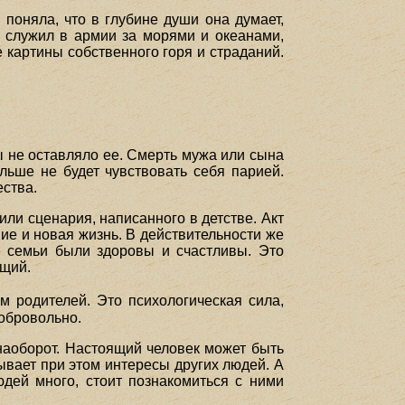
поняла, что в глубине души она думает,
е служил в армии за морями и океанами,
е картины собственного горя и страданий.
ы не оставляло ее. Смерть мужа или сына
льше не будет чувствовать себя парией.
ества.
или сценария, написанного в детстве. Акт
дение и новая жизнь. В действительности же
е семьи были здоровы и счастливы. Это
ющий.
 родителей. Это психологическая сила,
добровольно.
наоборот. Настоящий человек может быть
тывает при этом интересы других людей. А
юдей много, стоит познакомиться с ними