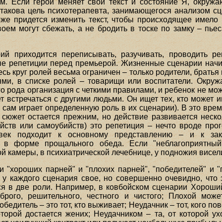
. Если герой меняет свой текст и состояние Я, окружаю
 такова цель психотерапевта, занимающегося анализом сц
же придется изменить текст, чтобы происходящее имело к
воем могут сбежать, а не бродить в тоске по замку – пьес
ий приходится переписывать, разучивать, проводить реп
ые репетиции перед премьерой. Жизненные сценарии начи
сь круг ролей весьма ограничен – только родители, братья
ми, в списке ролей – товарищи или воспитатели. Окру
го рода организация с четкими правилами, и ребенок не мож
ет встречаться с другими людьми. Он ищет тех, кто может 
он сам играет определенную роль в их сценарии). В это вр
 сюжет остается прежним, но действие развивается неско
ийств или самоубийств) это репетиция – нечто вроде про
овек подходит к основному представлению – и к зак
т в форме прощального обеда. Если "неблагоприятный
ой камеры, в психиатрической лечебнице, у подножия висел
и "хороших парней" и "плохих парней", "победителей" и
 у каждого сценария свое, но совершенно очевидно, что
ся в две роли. Например, в ковбойском сценарии Хороши
брого, решительного, честного и чистого; Плохой может
бедитель – это тот, кто выживает; Неудачник – тот, кого по
торой достается жених; Неудачником – та, от которой у