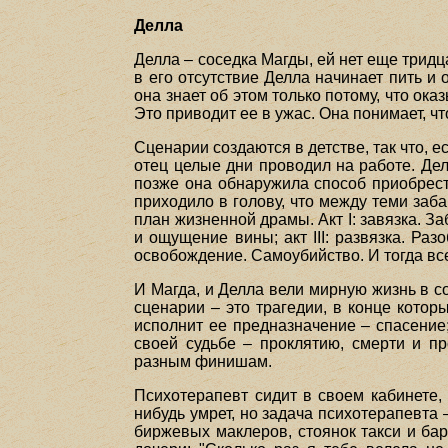
Делла
Делла – соседка Магды, ей нет еще тридц
в его отсутствие Делла начинает пить и 
она знает об этом только потому, что ок
Это приводит ее в ужас. Она понимает, 
Сценарии создаются в детстве, так что, е
отец целые дни проводил на работе. Де
позже она обнаружила способ приобрест
приходило в голову, что между теми заб
план жизненной драмы. Акт I: завязка. З
и ощущение вины; акт III: развязка. Раз
освобождение. Самоубийство. И тогда вс
И Магда, и Делла вели мирную жизнь в с
сценарии – это трагедии, в конце кото
исполнит ее предназначение – спасение
своей судьбе – проклятию, смерти и п
разным финишам.
Психотерапевт сидит в своем кабинете, к
нибудь умрет, но задача психотерапевта 
биржевых маклеров, стоянок такси и бар