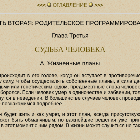
<<<
ОГЛАВЛЕHИЕ
>>>
ТЬ ВТОРАЯ: РОДИТЕЛЬСКОЕ ПРОГРАММИРОВ
Глава Третья
СУДЬБА ЧЕЛОВЕКА
А. Жизненные планы
происходит в его голове, когда он вступает в противоре
у силу, чтобы осуществлять собственные планы, а сила да
ми или генетическим кодом, предсмертные слова человека
и боролся. Если человек умер в одиночестве и забвении, тол
анутся в неведении. В большинстве случаев человек прово
е познакомимся подробнее.
н будет жить и как умрет, и этот план, всегда присутств
жет быть обманчивым, но важнейшие решения уже приня
т в этот момент с ним рядом. В жизни может случиться не так