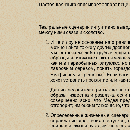
Настоящая книга описывает аппарат сце
Театральные сценарии интуитивно вывод
между ними связи и сходство.
И те и другие основаны на ограни
можно найти также у других древнег
мы встречаем либо грубые дифира
образцы и типичные сюжеты человеч
как и в первобытных ритуалах, но
лавровым деревом, понять гораздо
7
Булфинчем и Грейвзом
. Если боги
хочет устранить проклятие или как-
Для исследователя транзакционного 
образы, известна и развязка, если
совершенно ясно, что Медея пред
отговорит; им обоим также ясно, чт
Определенные жизненные сценарии,
оправдание для своих поступков, 
реальной жизни каждый персонаж