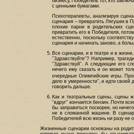
бизнесу, Победитель тот, кто заклю
с ценными бумагами.
Психотерапевты, анализируя сцен
сценария – превратить Лягушек в П
плохие парни в родительских сц
превратить его в Победителя, потом
естественно, поскольку соответств
сценария и начинать заново, а больш
Все сценарии, и в театре и в жизни
"Здравствуйте"? Например, трагеди
"Здравствуй". А следующие его сло
нечего ему сказать и он может тол
очередные Олимпийские игры. Проще 
дело в умеренности", и идти своей д
говорить дальше.
Как и театральные сцены, сцены 
"вдруг" кончается бензин. Почти все
бы заправиться поскорее, но ничего
не в сломанной машине. В сценар
Победителей всю жизнь ни разу не о
Жизненные сценарии основаны на родите
которую иначе пришлось бы отыскивать