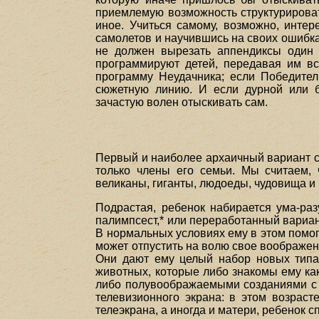
приемлемую возможность структурировать
иное. Учиться самому, возможно, интер
самолетов и научившись на своих ошибках
не должен вырезать аппендиксы один з
программируют детей, передавая им все
программу Неудачника; если Победител
сюжетную линию. И если дурной или б
зачастую волен отыскивать сам.
Первый и наиболее архаичный вариант сц
только члены его семьи. Мы считаем,
великаны, гиганты, людоеды, чудовища и 
Подрастая, ребенок набирается ума-ра
палимпсест,* или переработанный вариан
В нормальных условиях ему в этом помога
может отпустить на волю свое воображени
Они дают ему целый набор новых типа
животных, которые либо знакомы ему ка
либо полувоображаемыми созданиями с н
телевизионного экрана: в этом возрас
телеэкрана, а иногда и матери, ребенок 