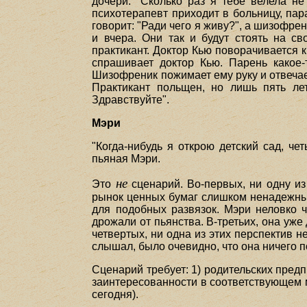
дочери: "Сколько раз я тебе велела не
психотерапевт приходит в больницу, пар
говорит: "Ради чего я живу?", а шизофре
и вчера. Они так и будут стоять на с
практикант. Доктор Кью поворачивается к
спрашивает доктор Кью. Парень какое-т
Шизофреник пожимает ему руку и отвечает
Практикант польщен, но лишь пять лет
Здравствуйте".
Мэри
"Когда-нибудь я открою детский сад, ч
пьяная Мэри.
не
Это
сценарий. Во-первых, ни одну из
рынок ценных бумаг слишком ненадежным
для подобных развязок. Мэри неловко ч
дрожали от пьянства. В-третьих, она уж
четвертых, ни одна из этих перспектив н
слышал, было очевидно, что она ничего п
Сценарий требует: 1) родительских предп
заинтересованности в соответствующем м
сегодня).