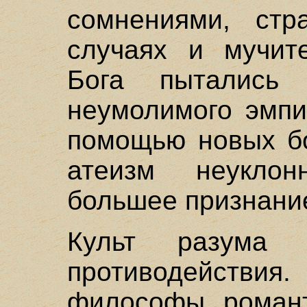
сомнениями, стр
случаях и мучит
Бога пытались 
неумолимого эмпи
помощью новых бо
атеизм неукло
большее признани
Культ разума
противодействия
философы романт