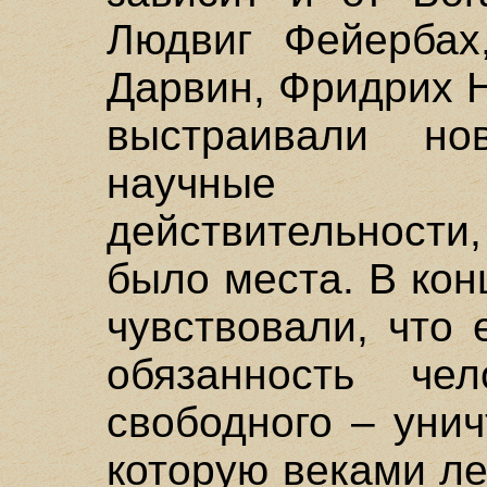
Людвиг Фейербах
Дарвин, Фридрих 
выстраивали н
научные и
действительности
было места. В кон
чувствовали, что 
обязанность че
свободного – унич
которую веками л