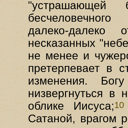
"устрашающей б
бесчеловечного
далеко-далеко
несказанных "небе
не менее и чужер
претерпевает в с
изменения. Бог
низвергнуться в 
облике Иисуса;
10
Сатаной, врагом р