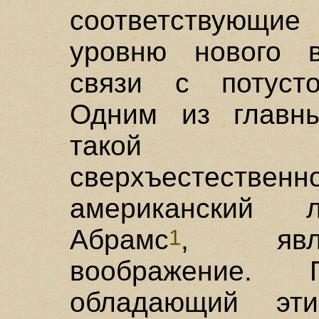
соответствующи
уровню нового 
связи с потусто
Одним из главн
такой "е
сверхъестественн
американский л
Абрамс
, явля
1
воображение. П
обладающий эт