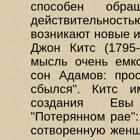
способен обр
действительностью
возникают новые и
Джон Китс (1795-
мысль очень емко
сон Адамов: про
сбылся". Китс 
создания Евы
"Потерянном рае"
сотворенную женщ