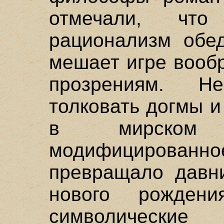
отмечали, чт
рационализм обед
мешает игре вооб
прозрениям. Не
толковать догмы и
в мирском 
модифицирова
превращало давн
нового рожден
символически