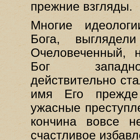
прежние взгляды.
Многие идеологи
Бога, выглядел
Очеловеченный, 
Бог западно
действительно ст
имя Его прежде
ужасные преступл
кончина вовсе н
счастливое избав