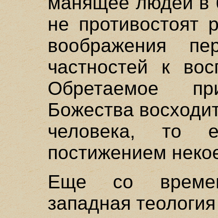
манящее людей в 
не противостоят р
воображения пе
частностей к вос
Обретаемое п
Божества восходит
человека, то 
постижением некое
Еще со време
западная теологи