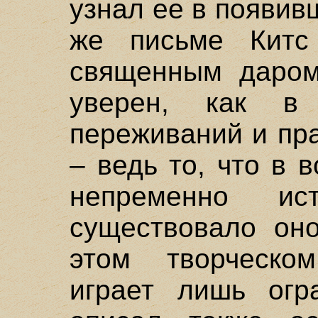
узнал ее в появив
же письме Китс
священным даром
уверен, как в 
переживаний и пр
– ведь то, что в 
непременно ис
существовало он
этом творческо
играет лишь огр