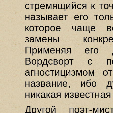
стремящийся к то
называет его тол
которое чаще в
замены конкре
Применяя его 
Вордсворт с по
агностицизмом от
название, ибо д
никакая известная 
Другой поэт-ми