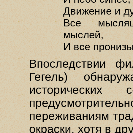
Движение и ду
Все мысля
мыслей,
И все прониз
Впоследствии фи
Гегель) обнар
исторических с
предусмотритель
переживаниям тра
окраски, хотя в др