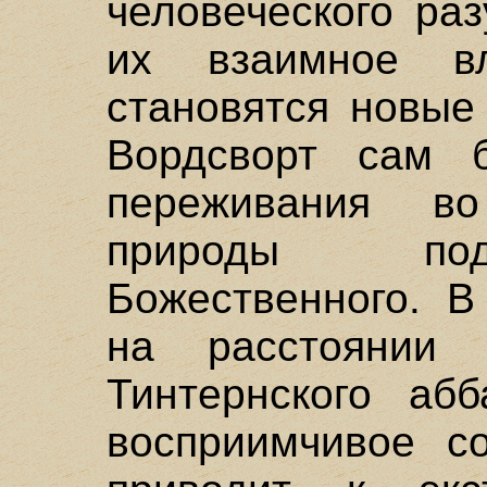
человеческого ра
их взаимное вл
становятся новые
Вордсворт сам 
переживания в
природы по
Божественного. В
на расстоянии 
Тинтернского абб
восприимчивое со