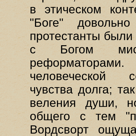
в этическом конт
"Боге" довольно
протестанты были
с Богом мист
реформаторами
человеческой с
чувства долга; та
веления души, 
общего с тем "пр
Вордсворт ощуща