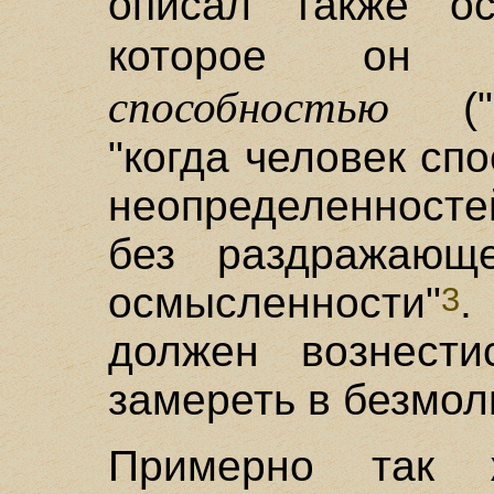
описал также ос
которое он
способностью
("Ne
"когда человек сп
неопределенносте
без раздражающ
осмысленности"
.
3
должен вознест
замереть в безмо
Примерно так 