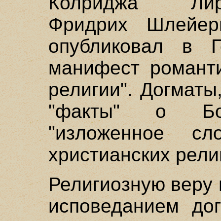
Колриджа "Лир
Фридрих Шлейерм
опубликовал в Г
манифест романти
религии". Догматы
"факты" о Бо
"изложенное с
христианских рели
Религиозную веру
исповеданием дог