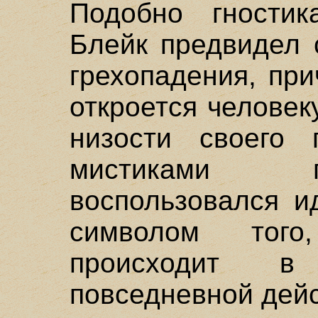
Подобно гностик
Блейк предвидел 
грехопадения, пр
откроется человеку
низости своего 
мистиками п
воспользовался и
символом того
происходит в
повседневной дейс