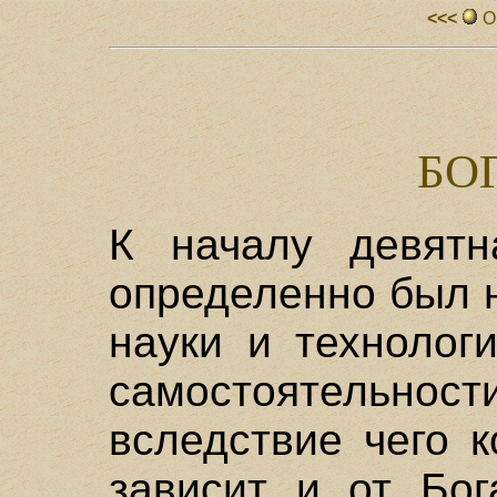
<<<
О
БО
К началу девятн
определенно был н
науки и технолог
самостоятельнос
вследствие чего к
зависит и от Бог