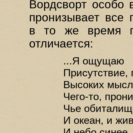
Вордсворт особо 
пронизывает все 
в то же время п
отличается:
...Я ощущаю
Присутствие, 
Высоких мысле
Чего-то, прон
Чье обиталище
И океан, и жи
И небо синее,