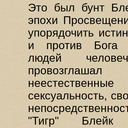
Это был бунт Бле
эпохи Просвещени
упорядочить исти
и против Бога 
людей челове
провозглаш
неестественны
сексуальность, св
непосредственно
"Тигр" Блейк 