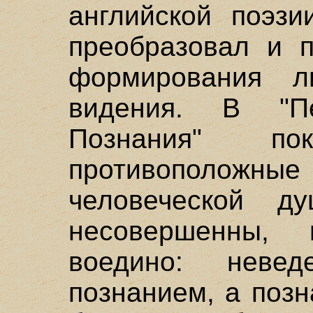
английской поэзи
преобразовал и п
формирования ли
видения. В "П
Познания" по
противополо
человеческой 
несовершенны,
воедино: неве
познанием, а позн