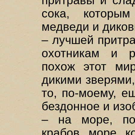
притравы и слад
сока, которым
медведи и дико
– лучшей притра
охотникам и 
похож этот ми
дикими зверями,
то, по-моему, е
бездонное и изо
– на море, п
крабов, море, к