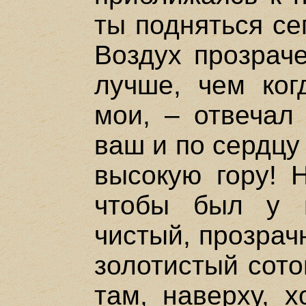
ты подняться се
Воздух прозраче
лучше, чем когд
мои, – отвечал 
ваш и по сердцу
высокую гору! Н
чтобы был у 
чистый, прозрач
золотистый сото
там, наверху, х