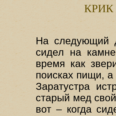
КРИК
На следующий д
сидел на камне
время как звер
поисках пищи, а
Заратустра ист
старый мед свой
вот – когда сид