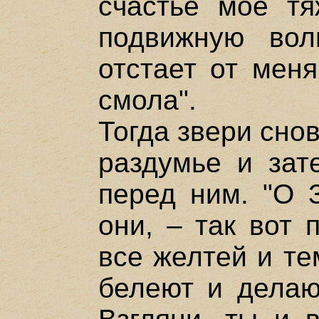
счастье мое т
подвижную вол
отстает от меня
смола".
Тогда звери снов
раздумье и зат
перед ним. "О З
они, – так вот 
все желтей и те
белеют и делаю