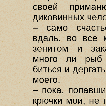
своей приман
диковинных чело
– само счаст
вдаль, во все 
зенитом и зак
много ли рыб
биться и дергат
моего,
– пока, попавши
крючки мои, не 