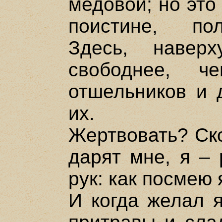
медовой; но это
поистине, по
Здесь, навер
свободнее, ч
отшельников и
их.
Жертвовать? Ско
дарят мне, я – 
рук: как посмею 
И когда желал я