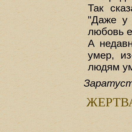
Так ска
"Даже у
любовь е
А недавн
умер, из
людям ум
Заратуст
ЖЕРТВ