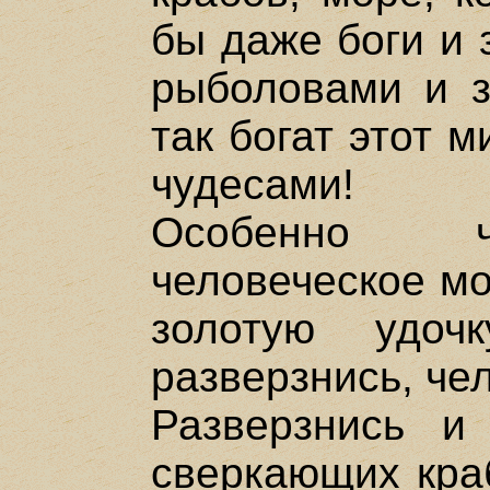
бы даже боги и 
рыболовами и з
так богат этот 
чудесами!
Особенно ч
человеческое мо
золотую удоч
разверзнись, че
Разверзнись 
сверкающих кра