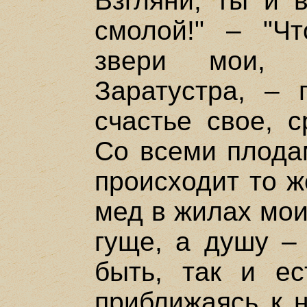
Взгляни, ты и 
смолой!" – "Чт
звери мои, 
Заратустра, – 
счастье свое, с
Со всеми плодам
происходит то ж
мед в жилах мои
гуще, а душу – 
быть, так и ес
приближаясь к н