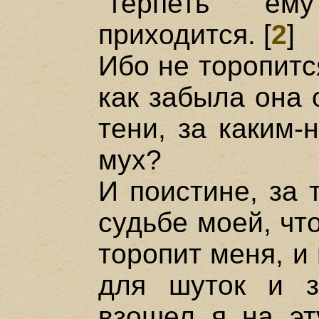
"терпеть" е
приходится. [
2
]
Ибо не торопитс
как забыла она 
тени, за каким-
мух?
И поистине, за 
судьбе моей, что
торопит меня, и
для шуток и з
взошел я на эт