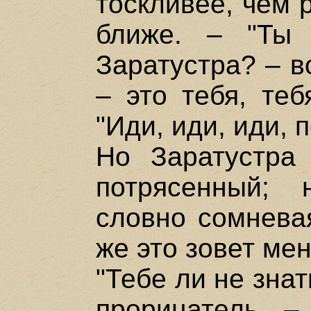
тоскливее, чем 
ближе. – "Ты
Заратустра? – в
– это тебя, теб
"Иди, иди, иди, 
Но Заратустра
потрясенный; 
словно сомневая
же это зовет мен
"Тебе ли не знат
прорицатель, –