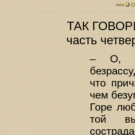
<<<
О
ТАК ГОВОР
часть четве
– О, к
безрассу
что при
чем безу
Горе лю
той вы
сострада