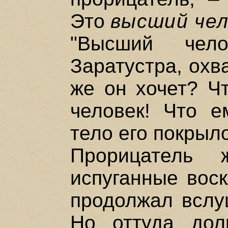
Это
высший чел
"Высший чело
Заратустра, охв
же он хочет? Ч
человек! Что е
тело его покрыл
Прорицатель
испуганные воск
продолжал вслуш
Но оттуда дол