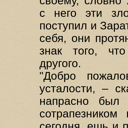
своему, словно 
с него эти зл
поступил и Зарат
себя, они протя
знак того, чт
другого.
"Добро пожало
усталости, – ск
напрасно был 
сотрапезником
сегодня, ешь и 