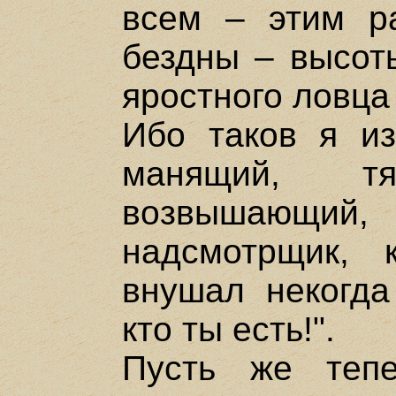
всем – этим р
бездны – высот
яростного ловца
Ибо таков я из
манящий, т
возвышающи
надсмотрщик, 
внушал некогда
кто ты есть!".
Пусть же теп