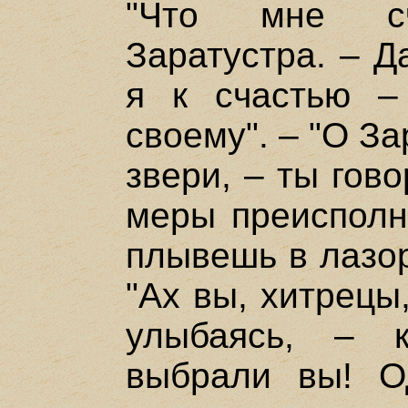
"Что мне сч
Заратустра. – Д
я к счастью –
своему". – "О З
звери, – ты гов
меры преисполне
плывешь в лазор
"Ах вы, хитрецы
улыбаясь, – 
выбрали вы! О