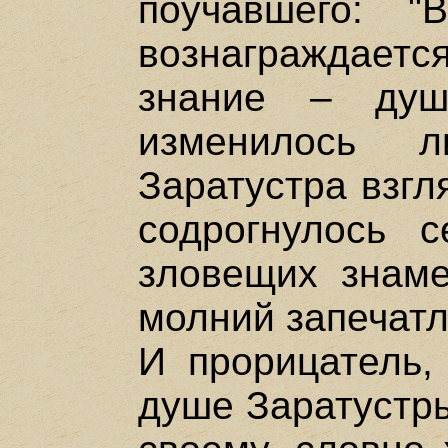
поучавшего: 
вознаграждаетс
знание – душ
изменилось 
Заратустра взгл
содрогнулось с
зловещих знаме
молний запечатл
И прорицатель, 
душе Заратустры