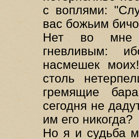
с воплями: "Сл
вас божьим бичо
Нет во мне 
гневливым: и
насмешек моих
столь нетерпел
гремящие бара
сегодня не даду
им его никогда?
Но я и судьба 