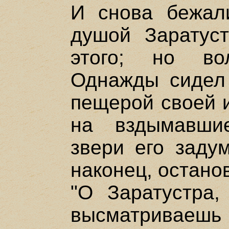
И снова бежал
душой Заратус
этого; но во
Однажды сидел
пещерой своей и
на вздымавши
звери его задум
наконец, остано
"О Заратустра,
высматриваешь л